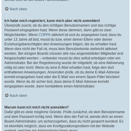
Nach oben
Ich habe mich registriert, kann mich aber nicht anmelden!
Überprüfe zuerst, ob du den richtigen Benutzernamen und das richtige
Passwort eingegeben hast. Wenn diese stimmen, dann gibt es zwei
Möglichkeiten. Wenn
COPPA
aktiviert ist und du angegeben hast, dass du
unter 13 Jahre alt bist, musst du bzw. einer deiner Eltern oder deiner
Erziehungsberechtigten den Anweisungen folgen, die du erhalten hast.
Wenn dies nicht der Fall ist, muss dein Benutzerkonto vielleicht aktiviert
werden. Bei einigen Boards müssen alle neu angemeldeten Mitglieder erst
freigeschaltet werden – entweder musst du dies selbst erledigen oder ein
Administrator. Bei der Registrierung wurde dir mitgeteilt, ob eine Aktivierung
nötig ist oder nicht. Wenn du eine E-Mail erhalten hast, folge den dort
enthaltenen Anweisungen. Ansonsten prüfe, ob du deine E-Mail-Adresse
korrekt eingegeben hast oder die E-Mail von einem Spam-Filter blockiert
wurde. Wenn du dir sicher bist, dass deine E-Mail-Adresse korrekt
eingegeben wurde, dann kontaktiere einen Administrator.
Nach oben
Warum kann ich mich nicht anmelden?
Dafür gibt es viele mögliche Gründe. Prüfe zunächst, ob dein Benutzername
und dein Passwort richtig sind. Wenn dies der Fall ist, wende dich an einen
Board-Administrator, um sicherzugehen, dass du nicht gesperrt wurdest. Es
ist ebenfalls möglich, dass ein Konfigurationsproblem mit der Website
vorliegt, welches ein Administrator lösen muss.