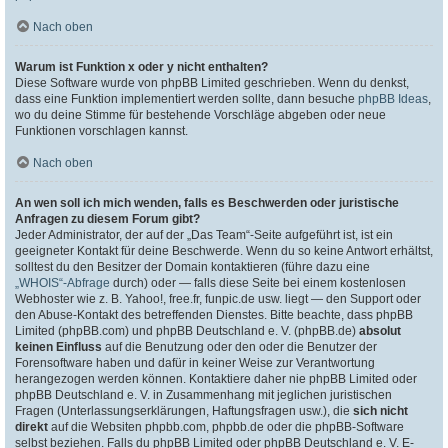
Nach oben
Warum ist Funktion x oder y nicht enthalten?
Diese Software wurde von phpBB Limited geschrieben. Wenn du denkst,
dass eine Funktion implementiert werden sollte, dann besuche
phpBB Ideas
,
wo du deine Stimme für bestehende Vorschläge abgeben oder neue
Funktionen vorschlagen kannst.
Nach oben
An wen soll ich mich wenden, falls es Beschwerden oder juristische
Anfragen zu diesem Forum gibt?
Jeder Administrator, der auf der „Das Team“-Seite aufgeführt ist, ist ein
geeigneter Kontakt für deine Beschwerde. Wenn du so keine Antwort erhältst,
solltest du den Besitzer der Domain kontaktieren (führe dazu eine
„WHOIS“-Abfrage
durch) oder — falls diese Seite bei einem kostenlosen
Webhoster wie z. B. Yahoo!, free.fr, funpic.de usw. liegt — den Support oder
den Abuse-Kontakt des betreffenden Dienstes. Bitte beachte, dass phpBB
Limited (phpBB.com) und phpBB Deutschland e. V. (phpBB.de)
absolut
keinen Einfluss
auf die Benutzung oder den oder die Benutzer der
Forensoftware haben und dafür in keiner Weise zur Verantwortung
herangezogen werden können. Kontaktiere daher nie phpBB Limited oder
phpBB Deutschland e. V. in Zusammenhang mit jeglichen juristischen
Fragen (Unterlassungserklärungen, Haftungsfragen usw.), die
sich nicht
direkt
auf die Websiten phpbb.com, phpbb.de oder die phpBB-Software
selbst beziehen. Falls du phpBB Limited oder phpBB Deutschland e. V. E-