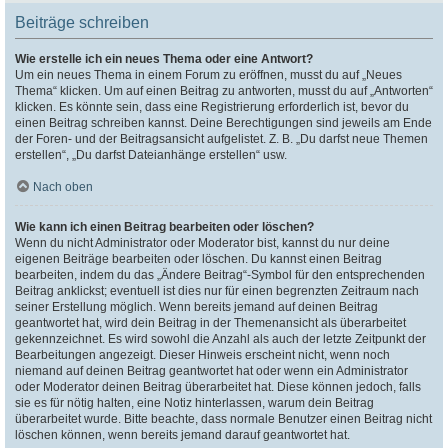
Beiträge schreiben
Wie erstelle ich ein neues Thema oder eine Antwort?
Um ein neues Thema in einem Forum zu eröffnen, musst du auf „Neues
Thema“ klicken. Um auf einen Beitrag zu antworten, musst du auf „Antworten“
klicken. Es könnte sein, dass eine Registrierung erforderlich ist, bevor du
einen Beitrag schreiben kannst. Deine Berechtigungen sind jeweils am Ende
der Foren- und der Beitragsansicht aufgelistet. Z. B. „Du darfst neue Themen
erstellen“, „Du darfst Dateianhänge erstellen“ usw.
Nach oben
Wie kann ich einen Beitrag bearbeiten oder löschen?
Wenn du nicht Administrator oder Moderator bist, kannst du nur deine
eigenen Beiträge bearbeiten oder löschen. Du kannst einen Beitrag
bearbeiten, indem du das „Ändere Beitrag“-Symbol für den entsprechenden
Beitrag anklickst; eventuell ist dies nur für einen begrenzten Zeitraum nach
seiner Erstellung möglich. Wenn bereits jemand auf deinen Beitrag
geantwortet hat, wird dein Beitrag in der Themenansicht als überarbeitet
gekennzeichnet. Es wird sowohl die Anzahl als auch der letzte Zeitpunkt der
Bearbeitungen angezeigt. Dieser Hinweis erscheint nicht, wenn noch
niemand auf deinen Beitrag geantwortet hat oder wenn ein Administrator
oder Moderator deinen Beitrag überarbeitet hat. Diese können jedoch, falls
sie es für nötig halten, eine Notiz hinterlassen, warum dein Beitrag
überarbeitet wurde. Bitte beachte, dass normale Benutzer einen Beitrag nicht
löschen können, wenn bereits jemand darauf geantwortet hat.