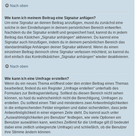
Nach oben
Wie kann ich meinem Beitrag eine Signatur anfügen?
Um eine Signatur an deinen Beitrag anzufügen, musst du zunächst eine
solche in den Einstellungen in deinem persönlichen Bereich entwerfen.
Nachdem du die Signatur erstellt und gespeichert hast, kannst du in jedem
Beitrag das Kästchen „Signatur anhängen“ aktivieren. Du kannst eine
Signatur auch hinzufügen, indem du in deinem persönlichen Bereich das
standardmäßige Anhängen deiner Signatur aktivierst. Wenn du einen
einzelnen Beitrag dennoch ohne Signatur verfassen möchtest, so kannst du
dort einfach das Kontrollkästchen „Signatur anhängen“ wieder deaktivieren.
Nach oben
Wie kann ich eine Umfrage erstellen?
Wenn du ein neues Thema eröffnest oder den ersten Beitrag eines Themas
bearbeitest, findest du ein Register „Umfrage erstellen“ unterhalb des
Formulars zur Beitragserstellung. Solltest du diesen Bereich nicht sehen
können, so hast du wahrscheinlich nicht die Berechtigung, Umfragen zu
erstellen. Du solltest einen Titel und mindestens zwei Antwortmöglichkeiten
in die entsprechenden Felder eingeben und dabei sicherstellen, dass jede
Antwortmöglichkeit in einer eigenen Zeile steht. Du kannst auch unter
„Auswahlmöglichkeiten pro Benutzer“ festlegen, wie viele Optionen ein
Benutzer auswählen kann, welches Zeitlimit für die Umfrage gilt (0 bedeutet
dabei eine zeitlich unbegrenzte Umfrage) und schließlich, ob die Benutzer
ihre Stimme ändern können.