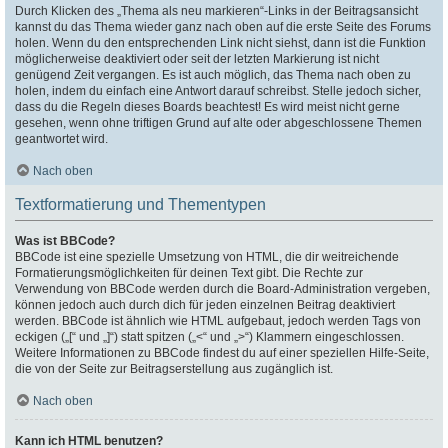
Durch Klicken des „Thema als neu markieren“-Links in der Beitragsansicht
kannst du das Thema wieder ganz nach oben auf die erste Seite des Forums
holen. Wenn du den entsprechenden Link nicht siehst, dann ist die Funktion
möglicherweise deaktiviert oder seit der letzten Markierung ist nicht
genügend Zeit vergangen. Es ist auch möglich, das Thema nach oben zu
holen, indem du einfach eine Antwort darauf schreibst. Stelle jedoch sicher,
dass du die Regeln dieses Boards beachtest! Es wird meist nicht gerne
gesehen, wenn ohne triftigen Grund auf alte oder abgeschlossene Themen
geantwortet wird.
Nach oben
Textformatierung und Thementypen
Was ist BBCode?
BBCode ist eine spezielle Umsetzung von HTML, die dir weitreichende
Formatierungsmöglichkeiten für deinen Text gibt. Die Rechte zur
Verwendung von BBCode werden durch die Board-Administration vergeben,
können jedoch auch durch dich für jeden einzelnen Beitrag deaktiviert
werden. BBCode ist ähnlich wie HTML aufgebaut, jedoch werden Tags von
eckigen („[“ und „]“) statt spitzen („<“ und „>“) Klammern eingeschlossen.
Weitere Informationen zu BBCode findest du auf einer speziellen Hilfe-Seite,
die von der Seite zur Beitragserstellung aus zugänglich ist.
Nach oben
Kann ich HTML benutzen?