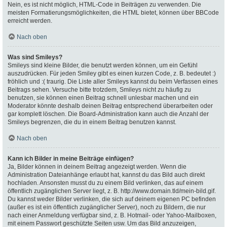
Nein, es ist nicht möglich, HTML-Code in Beiträgen zu verwenden. Die
meisten Formatierungsmöglichkeiten, die HTML bietet, können über BBCode
erreicht werden.
Nach oben
Was sind Smileys?
Smileys sind kleine Bilder, die benutzt werden können, um ein Gefühl
auszudrücken. Für jeden Smiley gibt es einen kurzen Code, z. B. bedeutet :)
fröhlich und :( traurig. Die Liste aller Smileys kannst du beim Verfassen eines
Beitrags sehen. Versuche bitte trotzdem, Smileys nicht zu häufig zu
benutzen, sie können einen Beitrag schnell unlesbar machen und ein
Moderator könnte deshalb deinen Beitrag entsprechend überarbeiten oder
gar komplett löschen. Die Board-Administration kann auch die Anzahl der
Smileys begrenzen, die du in einem Beitrag benutzen kannst.
Nach oben
Kann ich Bilder in meine Beiträge einfügen?
Ja, Bilder können in deinem Beitrag angezeigt werden. Wenn die
Administration Dateianhänge erlaubt hat, kannst du das Bild auch direkt
hochladen. Ansonsten musst du zu einem Bild verlinken, das auf einem
öffentlich zugänglichen Server liegt, z. B. http://www.domain.tld/mein-bild.gif.
Du kannst weder Bilder verlinken, die sich auf deinem eigenen PC befinden
(außer es ist ein öffentlich zugänglicher Server), noch zu Bildern, die nur
nach einer Anmeldung verfügbar sind, z. B. Hotmail- oder Yahoo-Mailboxen,
mit einem Passwort geschützte Seiten usw. Um das Bild anzuzeigen,