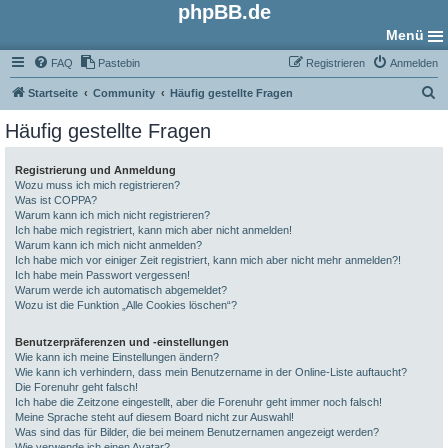
phpBB.de
Menü
FAQ
Pastebin
Registrieren
Anmelden
S
Startseite
Community
Häufig gestellte Fragen
u
Häufig gestellte Fragen
c
h
Registrierung und Anmeldung
Wozu muss ich mich registrieren?
e
Was ist COPPA?
Warum kann ich mich nicht registrieren?
Ich habe mich registriert, kann mich aber nicht anmelden!
Warum kann ich mich nicht anmelden?
Ich habe mich vor einiger Zeit registriert, kann mich aber nicht mehr anmelden?!
Ich habe mein Passwort vergessen!
Warum werde ich automatisch abgemeldet?
Wozu ist die Funktion „Alle Cookies löschen“?
Benutzerpräferenzen und -einstellungen
Wie kann ich meine Einstellungen ändern?
Wie kann ich verhindern, dass mein Benutzername in der Online-Liste auftaucht?
Die Forenuhr geht falsch!
Ich habe die Zeitzone eingestellt, aber die Forenuhr geht immer noch falsch!
Meine Sprache steht auf diesem Board nicht zur Auswahl!
Was sind das für Bilder, die bei meinem Benutzernamen angezeigt werden?
Wie verwende ich einen Avatar?