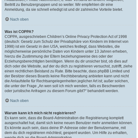
Beitritt zu Benutzergruppen und so weiter. Wir empfehlen dir eine
Anmeldung, da sie schnell erledigt ist und dir zahlreiche Vorteile bietet.
Nach oben
Was ist COPPA?
COPPA, ausgeschrieben Children’s Online Privacy Protection Act of 1998
(deutsch: Gesetz zum Schutz der Privatsphäre von Kindern im Internet von
1998) ist ein Gesetz in den USA, welches festlegt, dass Websites, die
möglicherweise persönliche Daten von Kindern unter 13 Jahren erheben,
hierzu die Zustimmung der Eltern beziehungsweise des oder der
Erziehungsberechtigten benötigen. Wenn du dir unsicher bist, ob dies auf
dich oder die Website, auf der du dich zu registrieren versuchst, zutrifft, ziehe
einen rechtlichen Beistand zu Rate. Bitte beachte, dass phpBB Limited und
der Besitzer dieses Boards keine Rechtsberatung anbieten kann und nicht
die Anlaufstelle für Rechtsangelegenheiten jeglicher Art ist; außer solchen,
die unter der Frage „An wen soll ich mich wenden, falls es Beschwerden
oder juristische Anfragen zu diesem Forum gibt?“ behandelt werden.
Nach oben
Warum kann ich mich nicht registrieren?
Es kann sein, dass die Board-Administration die Registrierung komplett
ausgeschaltet hat, damit sich keine neuen Benutzer mehr anmelden können.
Es könnte auch sein, dass deine IP-Adresse oder der Benutzername, mit
dem du dich registrieren möchtest, gesperrt wurden. Um Hilfe zu erhalten,
wende dich an die Board-Administration.