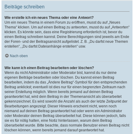
Beiträge schreiben
Wie erstelle ich ein neues Thema oder eine Antwort?
Um ein neues Thema in einem Forum zu eröffnen, musst du auf „Neues
Thema“ klicken. Um auf einen Beitrag zu antworten, musst du auf „Antworten“
klicken. Es könnte sein, dass eine Registrierung erforderlich ist, bevor du
einen Beitrag schreiben kannst. Deine Berechtigungen sind jeweils am Ende
der Foren- und der Beitragsansicht aufgelistet. Z. B. „Du darfst neue Themen
erstellen“, „Du darfst Dateianhänge erstellen“ usw.
Nach oben
Wie kann ich einen Beitrag bearbeiten oder löschen?
Wenn du nicht Administrator oder Moderator bist, kannst du nur deine
eigenen Beiträge bearbeiten oder löschen. Du kannst einen Beitrag
bearbeiten, indem du das „Ändere Beitrag“-Symbol für den entsprechenden
Beitrag anklickst; eventuell ist dies nur für einen begrenzten Zeitraum nach
seiner Erstellung möglich. Wenn bereits jemand auf deinen Beitrag
geantwortet hat, wird dein Beitrag in der Themenansicht als überarbeitet
gekennzeichnet. Es wird sowohl die Anzahl als auch der letzte Zeitpunkt der
Bearbeitungen angezeigt. Dieser Hinweis erscheint nicht, wenn noch
niemand auf deinen Beitrag geantwortet hat oder wenn ein Administrator
oder Moderator deinen Beitrag überarbeitet hat. Diese können jedoch, falls
sie es für nötig halten, eine Notiz hinterlassen, warum dein Beitrag
überarbeitet wurde. Bitte beachte, dass normale Benutzer einen Beitrag nicht
löschen können, wenn bereits jemand darauf geantwortet hat.