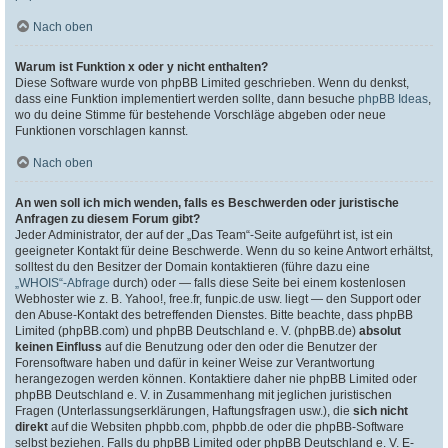
Nach oben
Warum ist Funktion x oder y nicht enthalten?
Diese Software wurde von phpBB Limited geschrieben. Wenn du denkst,
dass eine Funktion implementiert werden sollte, dann besuche
phpBB Ideas
,
wo du deine Stimme für bestehende Vorschläge abgeben oder neue
Funktionen vorschlagen kannst.
Nach oben
An wen soll ich mich wenden, falls es Beschwerden oder juristische
Anfragen zu diesem Forum gibt?
Jeder Administrator, der auf der „Das Team“-Seite aufgeführt ist, ist ein
geeigneter Kontakt für deine Beschwerde. Wenn du so keine Antwort erhältst,
solltest du den Besitzer der Domain kontaktieren (führe dazu eine
„WHOIS“-Abfrage
durch) oder — falls diese Seite bei einem kostenlosen
Webhoster wie z. B. Yahoo!, free.fr, funpic.de usw. liegt — den Support oder
den Abuse-Kontakt des betreffenden Dienstes. Bitte beachte, dass phpBB
Limited (phpBB.com) und phpBB Deutschland e. V. (phpBB.de)
absolut
keinen Einfluss
auf die Benutzung oder den oder die Benutzer der
Forensoftware haben und dafür in keiner Weise zur Verantwortung
herangezogen werden können. Kontaktiere daher nie phpBB Limited oder
phpBB Deutschland e. V. in Zusammenhang mit jeglichen juristischen
Fragen (Unterlassungserklärungen, Haftungsfragen usw.), die
sich nicht
direkt
auf die Websiten phpbb.com, phpbb.de oder die phpBB-Software
selbst beziehen. Falls du phpBB Limited oder phpBB Deutschland e. V. E-