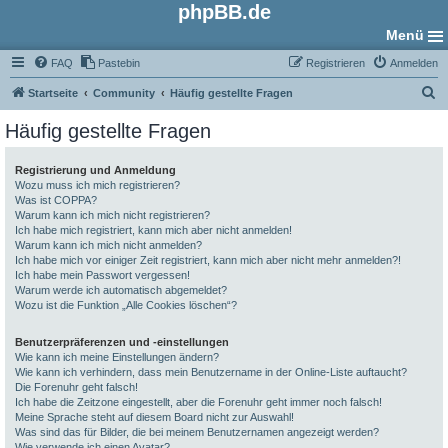
phpBB.de
Menü
FAQ
Pastebin
Registrieren
Anmelden
S
Startseite
Community
Häufig gestellte Fragen
u
Häufig gestellte Fragen
c
h
Registrierung und Anmeldung
Wozu muss ich mich registrieren?
e
Was ist COPPA?
Warum kann ich mich nicht registrieren?
Ich habe mich registriert, kann mich aber nicht anmelden!
Warum kann ich mich nicht anmelden?
Ich habe mich vor einiger Zeit registriert, kann mich aber nicht mehr anmelden?!
Ich habe mein Passwort vergessen!
Warum werde ich automatisch abgemeldet?
Wozu ist die Funktion „Alle Cookies löschen“?
Benutzerpräferenzen und -einstellungen
Wie kann ich meine Einstellungen ändern?
Wie kann ich verhindern, dass mein Benutzername in der Online-Liste auftaucht?
Die Forenuhr geht falsch!
Ich habe die Zeitzone eingestellt, aber die Forenuhr geht immer noch falsch!
Meine Sprache steht auf diesem Board nicht zur Auswahl!
Was sind das für Bilder, die bei meinem Benutzernamen angezeigt werden?
Wie verwende ich einen Avatar?