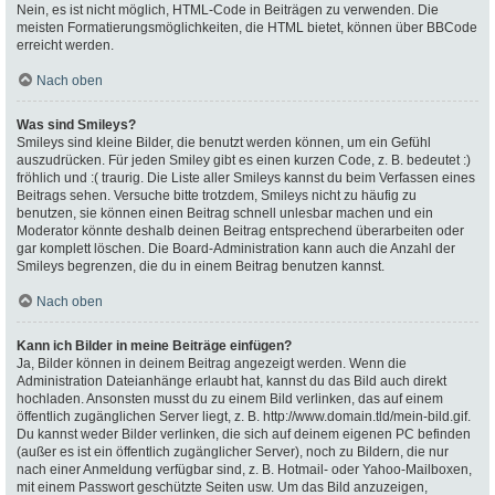
Nein, es ist nicht möglich, HTML-Code in Beiträgen zu verwenden. Die
meisten Formatierungsmöglichkeiten, die HTML bietet, können über BBCode
erreicht werden.
Nach oben
Was sind Smileys?
Smileys sind kleine Bilder, die benutzt werden können, um ein Gefühl
auszudrücken. Für jeden Smiley gibt es einen kurzen Code, z. B. bedeutet :)
fröhlich und :( traurig. Die Liste aller Smileys kannst du beim Verfassen eines
Beitrags sehen. Versuche bitte trotzdem, Smileys nicht zu häufig zu
benutzen, sie können einen Beitrag schnell unlesbar machen und ein
Moderator könnte deshalb deinen Beitrag entsprechend überarbeiten oder
gar komplett löschen. Die Board-Administration kann auch die Anzahl der
Smileys begrenzen, die du in einem Beitrag benutzen kannst.
Nach oben
Kann ich Bilder in meine Beiträge einfügen?
Ja, Bilder können in deinem Beitrag angezeigt werden. Wenn die
Administration Dateianhänge erlaubt hat, kannst du das Bild auch direkt
hochladen. Ansonsten musst du zu einem Bild verlinken, das auf einem
öffentlich zugänglichen Server liegt, z. B. http://www.domain.tld/mein-bild.gif.
Du kannst weder Bilder verlinken, die sich auf deinem eigenen PC befinden
(außer es ist ein öffentlich zugänglicher Server), noch zu Bildern, die nur
nach einer Anmeldung verfügbar sind, z. B. Hotmail- oder Yahoo-Mailboxen,
mit einem Passwort geschützte Seiten usw. Um das Bild anzuzeigen,