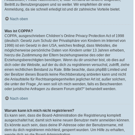
Beitritt zu Benutzergruppen und so weiter. Wir empfehlen dir eine
Anmeldung, da sie schnell erledigt ist und dir zahlreiche Vorteile bietet.
Nach oben
Was ist COPPA?
COPPA, ausgeschrieben Children’s Online Privacy Protection Act of 1998
(deutsch: Gesetz zum Schutz der Privatsphäre von Kindern im Internet von
1998) ist ein Gesetz in den USA, welches festlegt, dass Websites, die
möglicherweise persönliche Daten von Kindern unter 13 Jahren erheben,
hierzu die Zustimmung der Eltern beziehungsweise des oder der
Erziehungsberechtigten benötigen. Wenn du dir unsicher bist, ob dies auf
dich oder die Website, auf der du dich zu registrieren versuchst, zutrifft, ziehe
einen rechtlichen Beistand zu Rate. Bitte beachte, dass phpBB Limited und
der Besitzer dieses Boards keine Rechtsberatung anbieten kann und nicht
die Anlaufstelle für Rechtsangelegenheiten jeglicher Art ist; außer solchen,
die unter der Frage „An wen soll ich mich wenden, falls es Beschwerden
oder juristische Anfragen zu diesem Forum gibt?“ behandelt werden.
Nach oben
Warum kann ich mich nicht registrieren?
Es kann sein, dass die Board-Administration die Registrierung komplett
ausgeschaltet hat, damit sich keine neuen Benutzer mehr anmelden können.
Es könnte auch sein, dass deine IP-Adresse oder der Benutzername, mit
dem du dich registrieren möchtest, gesperrt wurden. Um Hilfe zu erhalten,
wende dich an die Board-Administration.