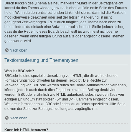
Durch Klicken des „Thema als neu markieren“-Links in der Beitragsansicht
kannst du das Thema wieder ganz nach oben auf die erste Seite des Forums
holen. Wenn du den entsprechenden Link nicht siehst, dann ist die Funktion
möglicherweise deaktiviert oder seit der letzten Markierung ist nicht
genügend Zeit vergangen. Es ist auch möglich, das Thema nach oben zu
holen, indem du einfach eine Antwort darauf schreibst. Stelle jedoch sicher,
dass du die Regeln dieses Boards beachtest! Es wird meist nicht gerne
gesehen, wenn ohne triftigen Grund auf alte oder abgeschlossene Themen
geantwortet wird.
Nach oben
Textformatierung und Thementypen
Was ist BBCode?
BBCode ist eine spezielle Umsetzung von HTML, die dir weitreichende
Formatierungsmöglichkeiten für deinen Text gibt. Die Rechte zur
Verwendung von BBCode werden durch die Board-Administration vergeben,
können jedoch auch durch dich für jeden einzelnen Beitrag deaktiviert
werden. BBCode ist ähnlich wie HTML aufgebaut, jedoch werden Tags von
eckigen („[“ und „]“) statt spitzen („<“ und „>“) Klammern eingeschlossen.
Weitere Informationen zu BBCode findest du auf einer speziellen Hilfe-Seite,
die von der Seite zur Beitragserstellung aus zugänglich ist.
Nach oben
Kann ich HTML benutzen?