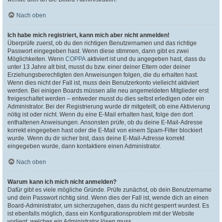
Nach oben
Ich habe mich registriert, kann mich aber nicht anmelden!
Überprüfe zuerst, ob du den richtigen Benutzernamen und das richtige
Passwort eingegeben hast. Wenn diese stimmen, dann gibt es zwei
Möglichkeiten. Wenn
COPPA
aktiviert ist und du angegeben hast, dass du
unter 13 Jahre alt bist, musst du bzw. einer deiner Eltern oder deiner
Erziehungsberechtigten den Anweisungen folgen, die du erhalten hast.
Wenn dies nicht der Fall ist, muss dein Benutzerkonto vielleicht aktiviert
werden. Bei einigen Boards müssen alle neu angemeldeten Mitglieder erst
freigeschaltet werden – entweder musst du dies selbst erledigen oder ein
Administrator. Bei der Registrierung wurde dir mitgeteilt, ob eine Aktivierung
nötig ist oder nicht. Wenn du eine E-Mail erhalten hast, folge den dort
enthaltenen Anweisungen. Ansonsten prüfe, ob du deine E-Mail-Adresse
korrekt eingegeben hast oder die E-Mail von einem Spam-Filter blockiert
wurde. Wenn du dir sicher bist, dass deine E-Mail-Adresse korrekt
eingegeben wurde, dann kontaktiere einen Administrator.
Nach oben
Warum kann ich mich nicht anmelden?
Dafür gibt es viele mögliche Gründe. Prüfe zunächst, ob dein Benutzername
und dein Passwort richtig sind. Wenn dies der Fall ist, wende dich an einen
Board-Administrator, um sicherzugehen, dass du nicht gesperrt wurdest. Es
ist ebenfalls möglich, dass ein Konfigurationsproblem mit der Website
vorliegt, welches ein Administrator lösen muss.