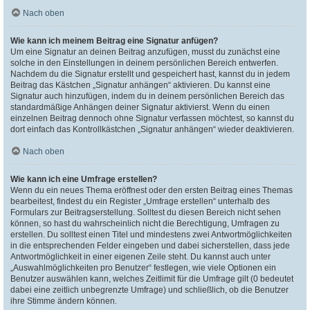
Nach oben
Wie kann ich meinem Beitrag eine Signatur anfügen?
Um eine Signatur an deinen Beitrag anzufügen, musst du zunächst eine
solche in den Einstellungen in deinem persönlichen Bereich entwerfen.
Nachdem du die Signatur erstellt und gespeichert hast, kannst du in jedem
Beitrag das Kästchen „Signatur anhängen“ aktivieren. Du kannst eine
Signatur auch hinzufügen, indem du in deinem persönlichen Bereich das
standardmäßige Anhängen deiner Signatur aktivierst. Wenn du einen
einzelnen Beitrag dennoch ohne Signatur verfassen möchtest, so kannst du
dort einfach das Kontrollkästchen „Signatur anhängen“ wieder deaktivieren.
Nach oben
Wie kann ich eine Umfrage erstellen?
Wenn du ein neues Thema eröffnest oder den ersten Beitrag eines Themas
bearbeitest, findest du ein Register „Umfrage erstellen“ unterhalb des
Formulars zur Beitragserstellung. Solltest du diesen Bereich nicht sehen
können, so hast du wahrscheinlich nicht die Berechtigung, Umfragen zu
erstellen. Du solltest einen Titel und mindestens zwei Antwortmöglichkeiten
in die entsprechenden Felder eingeben und dabei sicherstellen, dass jede
Antwortmöglichkeit in einer eigenen Zeile steht. Du kannst auch unter
„Auswahlmöglichkeiten pro Benutzer“ festlegen, wie viele Optionen ein
Benutzer auswählen kann, welches Zeitlimit für die Umfrage gilt (0 bedeutet
dabei eine zeitlich unbegrenzte Umfrage) und schließlich, ob die Benutzer
ihre Stimme ändern können.