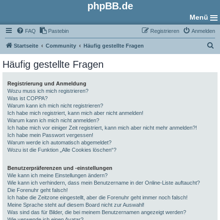
phpBB.de
Menü
FAQ
Pastebin
Registrieren
Anmelden
S
Startseite
Community
Häufig gestellte Fragen
u
Häufig gestellte Fragen
c
h
Registrierung und Anmeldung
Wozu muss ich mich registrieren?
e
Was ist COPPA?
Warum kann ich mich nicht registrieren?
Ich habe mich registriert, kann mich aber nicht anmelden!
Warum kann ich mich nicht anmelden?
Ich habe mich vor einiger Zeit registriert, kann mich aber nicht mehr anmelden?!
Ich habe mein Passwort vergessen!
Warum werde ich automatisch abgemeldet?
Wozu ist die Funktion „Alle Cookies löschen“?
Benutzerpräferenzen und -einstellungen
Wie kann ich meine Einstellungen ändern?
Wie kann ich verhindern, dass mein Benutzername in der Online-Liste auftaucht?
Die Forenuhr geht falsch!
Ich habe die Zeitzone eingestellt, aber die Forenuhr geht immer noch falsch!
Meine Sprache steht auf diesem Board nicht zur Auswahl!
Was sind das für Bilder, die bei meinem Benutzernamen angezeigt werden?
Wie verwende ich einen Avatar?