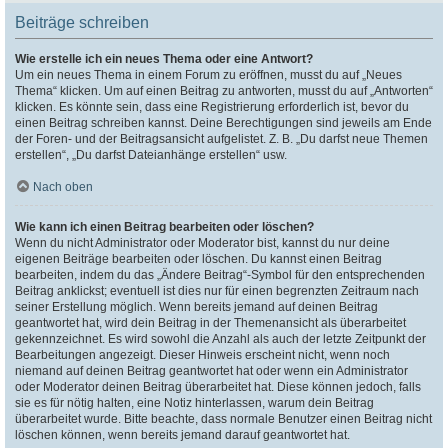
Beiträge schreiben
Wie erstelle ich ein neues Thema oder eine Antwort?
Um ein neues Thema in einem Forum zu eröffnen, musst du auf „Neues
Thema“ klicken. Um auf einen Beitrag zu antworten, musst du auf „Antworten“
klicken. Es könnte sein, dass eine Registrierung erforderlich ist, bevor du
einen Beitrag schreiben kannst. Deine Berechtigungen sind jeweils am Ende
der Foren- und der Beitragsansicht aufgelistet. Z. B. „Du darfst neue Themen
erstellen“, „Du darfst Dateianhänge erstellen“ usw.
Nach oben
Wie kann ich einen Beitrag bearbeiten oder löschen?
Wenn du nicht Administrator oder Moderator bist, kannst du nur deine
eigenen Beiträge bearbeiten oder löschen. Du kannst einen Beitrag
bearbeiten, indem du das „Ändere Beitrag“-Symbol für den entsprechenden
Beitrag anklickst; eventuell ist dies nur für einen begrenzten Zeitraum nach
seiner Erstellung möglich. Wenn bereits jemand auf deinen Beitrag
geantwortet hat, wird dein Beitrag in der Themenansicht als überarbeitet
gekennzeichnet. Es wird sowohl die Anzahl als auch der letzte Zeitpunkt der
Bearbeitungen angezeigt. Dieser Hinweis erscheint nicht, wenn noch
niemand auf deinen Beitrag geantwortet hat oder wenn ein Administrator
oder Moderator deinen Beitrag überarbeitet hat. Diese können jedoch, falls
sie es für nötig halten, eine Notiz hinterlassen, warum dein Beitrag
überarbeitet wurde. Bitte beachte, dass normale Benutzer einen Beitrag nicht
löschen können, wenn bereits jemand darauf geantwortet hat.