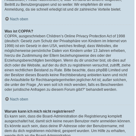
Beitritt zu Benutzergruppen und so weiter. Wir empfehlen dir eine
Anmeldung, da sie schnell erledigt ist und dir zahlreiche Vorteile bietet.
Nach oben
Was ist COPPA?
COPPA, ausgeschrieben Children’s Online Privacy Protection Act of 1998
(deutsch: Gesetz zum Schutz der Privatsphäre von Kindern im Internet von
1998) ist ein Gesetz in den USA, welches festlegt, dass Websites, die
möglicherweise persönliche Daten von Kindern unter 13 Jahren erheben,
hierzu die Zustimmung der Eltern beziehungsweise des oder der
Erziehungsberechtigten benötigen. Wenn du dir unsicher bist, ob dies auf
dich oder die Website, auf der du dich zu registrieren versuchst, zutrifft, ziehe
einen rechtlichen Beistand zu Rate. Bitte beachte, dass phpBB Limited und
der Besitzer dieses Boards keine Rechtsberatung anbieten kann und nicht
die Anlaufstelle für Rechtsangelegenheiten jeglicher Art ist; außer solchen,
die unter der Frage „An wen soll ich mich wenden, falls es Beschwerden
oder juristische Anfragen zu diesem Forum gibt?“ behandelt werden.
Nach oben
Warum kann ich mich nicht registrieren?
Es kann sein, dass die Board-Administration die Registrierung komplett
ausgeschaltet hat, damit sich keine neuen Benutzer mehr anmelden können.
Es könnte auch sein, dass deine IP-Adresse oder der Benutzername, mit
dem du dich registrieren möchtest, gesperrt wurden. Um Hilfe zu erhalten,
wende dich an die Board-Administration.