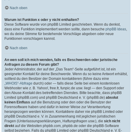
Nach oben
Warum ist Funktion x oder y nicht enthalten?
Diese Software wurde von phpBB Limited geschrieben. Wenn du denkst,
dass eine Funktion implementiert werden sollte, dann besuche
phpBB Ideas
,
wo du deine Stimme für bestehende Vorschläge abgeben oder neue
Funktionen vorschlagen kannst.
Nach oben
An wen soll ich mich wenden, falls es Beschwerden oder juristische
Anfragen zu diesem Forum gibt?
Jeder Administrator, der auf der „Das Team“-Seite aufgeführt ist, ist ein
geeigneter Kontakt für deine Beschwerde. Wenn du so keine Antwort erhältst,
solltest du den Besitzer der Domain kontaktieren (führe dazu eine
„WHOIS“-Abfrage
durch) oder — falls diese Seite bei einem kostenlosen
Webhoster wie z. B. Yahoo!, free.fr, funpic.de usw. liegt — den Support oder
den Abuse-Kontakt des betreffenden Dienstes. Bitte beachte, dass phpBB
Limited (phpBB.com) und phpBB Deutschland e. V. (phpBB.de)
absolut
keinen Einfluss
auf die Benutzung oder den oder die Benutzer der
Forensoftware haben und dafür in keiner Weise zur Verantwortung
herangezogen werden können. Kontaktiere daher nie phpBB Limited oder
phpBB Deutschland e. V. in Zusammenhang mit jeglichen juristischen
Fragen (Unterlassungserklärungen, Haftungsfragen usw.), die
sich nicht
direkt
auf die Websiten phpbb.com, phpbb.de oder die phpBB-Software
selbst beziehen. Falls du phpBB Limited oder phpBB Deutschland e. V. E-