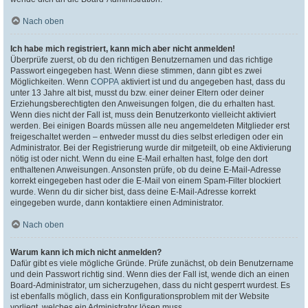
Nach oben
Ich habe mich registriert, kann mich aber nicht anmelden!
Überprüfe zuerst, ob du den richtigen Benutzernamen und das richtige
Passwort eingegeben hast. Wenn diese stimmen, dann gibt es zwei
Möglichkeiten. Wenn
COPPA
aktiviert ist und du angegeben hast, dass du
unter 13 Jahre alt bist, musst du bzw. einer deiner Eltern oder deiner
Erziehungsberechtigten den Anweisungen folgen, die du erhalten hast.
Wenn dies nicht der Fall ist, muss dein Benutzerkonto vielleicht aktiviert
werden. Bei einigen Boards müssen alle neu angemeldeten Mitglieder erst
freigeschaltet werden – entweder musst du dies selbst erledigen oder ein
Administrator. Bei der Registrierung wurde dir mitgeteilt, ob eine Aktivierung
nötig ist oder nicht. Wenn du eine E-Mail erhalten hast, folge den dort
enthaltenen Anweisungen. Ansonsten prüfe, ob du deine E-Mail-Adresse
korrekt eingegeben hast oder die E-Mail von einem Spam-Filter blockiert
wurde. Wenn du dir sicher bist, dass deine E-Mail-Adresse korrekt
eingegeben wurde, dann kontaktiere einen Administrator.
Nach oben
Warum kann ich mich nicht anmelden?
Dafür gibt es viele mögliche Gründe. Prüfe zunächst, ob dein Benutzername
und dein Passwort richtig sind. Wenn dies der Fall ist, wende dich an einen
Board-Administrator, um sicherzugehen, dass du nicht gesperrt wurdest. Es
ist ebenfalls möglich, dass ein Konfigurationsproblem mit der Website
vorliegt, welches ein Administrator lösen muss.