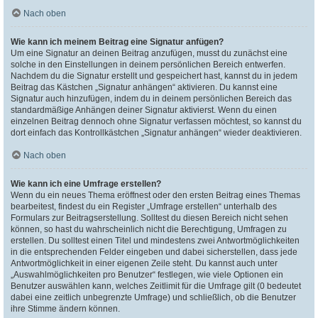
Nach oben
Wie kann ich meinem Beitrag eine Signatur anfügen?
Um eine Signatur an deinen Beitrag anzufügen, musst du zunächst eine
solche in den Einstellungen in deinem persönlichen Bereich entwerfen.
Nachdem du die Signatur erstellt und gespeichert hast, kannst du in jedem
Beitrag das Kästchen „Signatur anhängen“ aktivieren. Du kannst eine
Signatur auch hinzufügen, indem du in deinem persönlichen Bereich das
standardmäßige Anhängen deiner Signatur aktivierst. Wenn du einen
einzelnen Beitrag dennoch ohne Signatur verfassen möchtest, so kannst du
dort einfach das Kontrollkästchen „Signatur anhängen“ wieder deaktivieren.
Nach oben
Wie kann ich eine Umfrage erstellen?
Wenn du ein neues Thema eröffnest oder den ersten Beitrag eines Themas
bearbeitest, findest du ein Register „Umfrage erstellen“ unterhalb des
Formulars zur Beitragserstellung. Solltest du diesen Bereich nicht sehen
können, so hast du wahrscheinlich nicht die Berechtigung, Umfragen zu
erstellen. Du solltest einen Titel und mindestens zwei Antwortmöglichkeiten
in die entsprechenden Felder eingeben und dabei sicherstellen, dass jede
Antwortmöglichkeit in einer eigenen Zeile steht. Du kannst auch unter
„Auswahlmöglichkeiten pro Benutzer“ festlegen, wie viele Optionen ein
Benutzer auswählen kann, welches Zeitlimit für die Umfrage gilt (0 bedeutet
dabei eine zeitlich unbegrenzte Umfrage) und schließlich, ob die Benutzer
ihre Stimme ändern können.