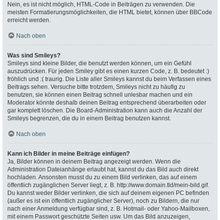
Nein, es ist nicht möglich, HTML-Code in Beiträgen zu verwenden. Die
meisten Formatierungsmöglichkeiten, die HTML bietet, können über BBCode
erreicht werden.
Nach oben
Was sind Smileys?
Smileys sind kleine Bilder, die benutzt werden können, um ein Gefühl
auszudrücken. Für jeden Smiley gibt es einen kurzen Code, z. B. bedeutet :)
fröhlich und :( traurig. Die Liste aller Smileys kannst du beim Verfassen eines
Beitrags sehen. Versuche bitte trotzdem, Smileys nicht zu häufig zu
benutzen, sie können einen Beitrag schnell unlesbar machen und ein
Moderator könnte deshalb deinen Beitrag entsprechend überarbeiten oder
gar komplett löschen. Die Board-Administration kann auch die Anzahl der
Smileys begrenzen, die du in einem Beitrag benutzen kannst.
Nach oben
Kann ich Bilder in meine Beiträge einfügen?
Ja, Bilder können in deinem Beitrag angezeigt werden. Wenn die
Administration Dateianhänge erlaubt hat, kannst du das Bild auch direkt
hochladen. Ansonsten musst du zu einem Bild verlinken, das auf einem
öffentlich zugänglichen Server liegt, z. B. http://www.domain.tld/mein-bild.gif.
Du kannst weder Bilder verlinken, die sich auf deinem eigenen PC befinden
(außer es ist ein öffentlich zugänglicher Server), noch zu Bildern, die nur
nach einer Anmeldung verfügbar sind, z. B. Hotmail- oder Yahoo-Mailboxen,
mit einem Passwort geschützte Seiten usw. Um das Bild anzuzeigen,