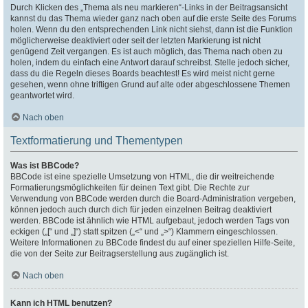
Durch Klicken des „Thema als neu markieren“-Links in der Beitragsansicht
kannst du das Thema wieder ganz nach oben auf die erste Seite des Forums
holen. Wenn du den entsprechenden Link nicht siehst, dann ist die Funktion
möglicherweise deaktiviert oder seit der letzten Markierung ist nicht
genügend Zeit vergangen. Es ist auch möglich, das Thema nach oben zu
holen, indem du einfach eine Antwort darauf schreibst. Stelle jedoch sicher,
dass du die Regeln dieses Boards beachtest! Es wird meist nicht gerne
gesehen, wenn ohne triftigen Grund auf alte oder abgeschlossene Themen
geantwortet wird.
Nach oben
Textformatierung und Thementypen
Was ist BBCode?
BBCode ist eine spezielle Umsetzung von HTML, die dir weitreichende
Formatierungsmöglichkeiten für deinen Text gibt. Die Rechte zur
Verwendung von BBCode werden durch die Board-Administration vergeben,
können jedoch auch durch dich für jeden einzelnen Beitrag deaktiviert
werden. BBCode ist ähnlich wie HTML aufgebaut, jedoch werden Tags von
eckigen („[“ und „]“) statt spitzen („<“ und „>“) Klammern eingeschlossen.
Weitere Informationen zu BBCode findest du auf einer speziellen Hilfe-Seite,
die von der Seite zur Beitragserstellung aus zugänglich ist.
Nach oben
Kann ich HTML benutzen?