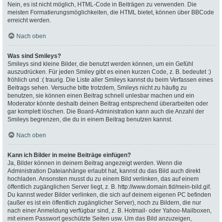
Nein, es ist nicht möglich, HTML-Code in Beiträgen zu verwenden. Die
meisten Formatierungsmöglichkeiten, die HTML bietet, können über BBCode
erreicht werden.
Nach oben
Was sind Smileys?
Smileys sind kleine Bilder, die benutzt werden können, um ein Gefühl
auszudrücken. Für jeden Smiley gibt es einen kurzen Code, z. B. bedeutet :)
fröhlich und :( traurig. Die Liste aller Smileys kannst du beim Verfassen eines
Beitrags sehen. Versuche bitte trotzdem, Smileys nicht zu häufig zu
benutzen, sie können einen Beitrag schnell unlesbar machen und ein
Moderator könnte deshalb deinen Beitrag entsprechend überarbeiten oder
gar komplett löschen. Die Board-Administration kann auch die Anzahl der
Smileys begrenzen, die du in einem Beitrag benutzen kannst.
Nach oben
Kann ich Bilder in meine Beiträge einfügen?
Ja, Bilder können in deinem Beitrag angezeigt werden. Wenn die
Administration Dateianhänge erlaubt hat, kannst du das Bild auch direkt
hochladen. Ansonsten musst du zu einem Bild verlinken, das auf einem
öffentlich zugänglichen Server liegt, z. B. http://www.domain.tld/mein-bild.gif.
Du kannst weder Bilder verlinken, die sich auf deinem eigenen PC befinden
(außer es ist ein öffentlich zugänglicher Server), noch zu Bildern, die nur
nach einer Anmeldung verfügbar sind, z. B. Hotmail- oder Yahoo-Mailboxen,
mit einem Passwort geschützte Seiten usw. Um das Bild anzuzeigen,