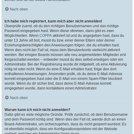
Nach oben
Ich habe mich registriert, kann mich aber nicht anmelden!
Überprüfe zuerst, ob du den richtigen Benutzernamen und das richtige
Passwort eingegeben hast. Wenn diese stimmen, dann gibt es zwei
Möglichkeiten. Wenn
COPPA
aktiviert ist und du angegeben hast, dass du
unter 13 Jahre alt bist, musst du bzw. einer deiner Eltern oder deiner
Erziehungsberechtigten den Anweisungen folgen, die du erhalten hast.
Wenn dies nicht der Fall ist, muss dein Benutzerkonto vielleicht aktiviert
werden. Bei einigen Boards müssen alle neu angemeldeten Mitglieder erst
freigeschaltet werden – entweder musst du dies selbst erledigen oder ein
Administrator. Bei der Registrierung wurde dir mitgeteilt, ob eine Aktivierung
nötig ist oder nicht. Wenn du eine E-Mail erhalten hast, folge den dort
enthaltenen Anweisungen. Ansonsten prüfe, ob du deine E-Mail-Adresse
korrekt eingegeben hast oder die E-Mail von einem Spam-Filter blockiert
wurde. Wenn du dir sicher bist, dass deine E-Mail-Adresse korrekt
eingegeben wurde, dann kontaktiere einen Administrator.
Nach oben
Warum kann ich mich nicht anmelden?
Dafür gibt es viele mögliche Gründe. Prüfe zunächst, ob dein Benutzername
und dein Passwort richtig sind. Wenn dies der Fall ist, wende dich an einen
Board-Administrator, um sicherzugehen, dass du nicht gesperrt wurdest. Es
ist ebenfalls möglich, dass ein Konfigurationsproblem mit der Website
vorliegt, welches ein Administrator lösen muss.