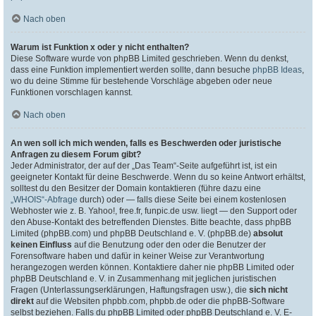
Nach oben
Warum ist Funktion x oder y nicht enthalten?
Diese Software wurde von phpBB Limited geschrieben. Wenn du denkst,
dass eine Funktion implementiert werden sollte, dann besuche
phpBB Ideas
,
wo du deine Stimme für bestehende Vorschläge abgeben oder neue
Funktionen vorschlagen kannst.
Nach oben
An wen soll ich mich wenden, falls es Beschwerden oder juristische
Anfragen zu diesem Forum gibt?
Jeder Administrator, der auf der „Das Team“-Seite aufgeführt ist, ist ein
geeigneter Kontakt für deine Beschwerde. Wenn du so keine Antwort erhältst,
solltest du den Besitzer der Domain kontaktieren (führe dazu eine
„WHOIS“-Abfrage
durch) oder — falls diese Seite bei einem kostenlosen
Webhoster wie z. B. Yahoo!, free.fr, funpic.de usw. liegt — den Support oder
den Abuse-Kontakt des betreffenden Dienstes. Bitte beachte, dass phpBB
Limited (phpBB.com) und phpBB Deutschland e. V. (phpBB.de)
absolut
keinen Einfluss
auf die Benutzung oder den oder die Benutzer der
Forensoftware haben und dafür in keiner Weise zur Verantwortung
herangezogen werden können. Kontaktiere daher nie phpBB Limited oder
phpBB Deutschland e. V. in Zusammenhang mit jeglichen juristischen
Fragen (Unterlassungserklärungen, Haftungsfragen usw.), die
sich nicht
direkt
auf die Websiten phpbb.com, phpbb.de oder die phpBB-Software
selbst beziehen. Falls du phpBB Limited oder phpBB Deutschland e. V. E-