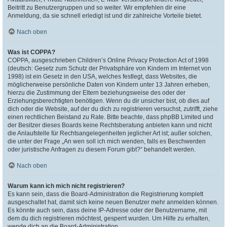
Beitritt zu Benutzergruppen und so weiter. Wir empfehlen dir eine
Anmeldung, da sie schnell erledigt ist und dir zahlreiche Vorteile bietet.
Nach oben
Was ist COPPA?
COPPA, ausgeschrieben Children’s Online Privacy Protection Act of 1998
(deutsch: Gesetz zum Schutz der Privatsphäre von Kindern im Internet von
1998) ist ein Gesetz in den USA, welches festlegt, dass Websites, die
möglicherweise persönliche Daten von Kindern unter 13 Jahren erheben,
hierzu die Zustimmung der Eltern beziehungsweise des oder der
Erziehungsberechtigten benötigen. Wenn du dir unsicher bist, ob dies auf
dich oder die Website, auf der du dich zu registrieren versuchst, zutrifft, ziehe
einen rechtlichen Beistand zu Rate. Bitte beachte, dass phpBB Limited und
der Besitzer dieses Boards keine Rechtsberatung anbieten kann und nicht
die Anlaufstelle für Rechtsangelegenheiten jeglicher Art ist; außer solchen,
die unter der Frage „An wen soll ich mich wenden, falls es Beschwerden
oder juristische Anfragen zu diesem Forum gibt?“ behandelt werden.
Nach oben
Warum kann ich mich nicht registrieren?
Es kann sein, dass die Board-Administration die Registrierung komplett
ausgeschaltet hat, damit sich keine neuen Benutzer mehr anmelden können.
Es könnte auch sein, dass deine IP-Adresse oder der Benutzername, mit
dem du dich registrieren möchtest, gesperrt wurden. Um Hilfe zu erhalten,
wende dich an die Board-Administration.