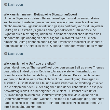
Nach oben
Wie kann ich meinem Beitrag eine Signatur anfügen?
Um eine Signatur an deinen Beitrag anzufügen, musst du zunächst eine
solche in den Einstellungen in deinem persönlichen Bereich entwerfen.
Nachdem du die Signatur erstellt und gespeichert hast, kannst du in jedem
Beitrag das Kästchen „Signatur anhängen“ aktivieren. Du kannst eine
Signatur auch hinzufügen, indem du in deinem persönlichen Bereich das
standardmäßige Anhängen deiner Signatur aktivierst. Wenn du einen
einzelnen Beitrag dennoch ohne Signatur verfassen möchtest, so kannst du
dort einfach das Kontrollkästchen „Signatur anhängen“ wieder deaktivieren.
Nach oben
Wie kann ich eine Umfrage erstellen?
Wenn du ein neues Thema eröffnest oder den ersten Beitrag eines Themas
bearbeitest, findest du ein Register „Umfrage erstellen“ unterhalb des
Formulars zur Beitragserstellung. Solltest du diesen Bereich nicht sehen
können, so hast du wahrscheinlich nicht die Berechtigung, Umfragen zu
erstellen. Du solltest einen Titel und mindestens zwei Antwortmöglichkeiten
in die entsprechenden Felder eingeben und dabei sicherstellen, dass jede
Antwortmöglichkeit in einer eigenen Zeile steht. Du kannst auch unter
„Auswahlmöglichkeiten pro Benutzer“ festlegen, wie viele Optionen ein
Benutzer auswählen kann, welches Zeitlimit für die Umfrage gilt (0 bedeutet
dabei eine zeitlich unbegrenzte Umfrage) und schließlich, ob die Benutzer
ihre Stimme ändern können.