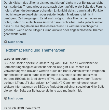
Durch Klicken des „Thema als neu markieren“-Links in der Beitragsansicht
kannst du das Thema wieder ganz nach oben auf die erste Seite des Forums
holen. Wenn du den entsprechenden Link nicht siehst, dann ist die Funktion
möglicherweise deaktiviert oder seit der letzten Markierung ist nicht
genügend Zeit vergangen. Es ist auch möglich, das Thema nach oben zu
holen, indem du einfach eine Antwort darauf schreibst. Stelle jedoch sicher,
dass du die Regeln dieses Boards beachtest! Es wird meist nicht gerne
gesehen, wenn ohne triftigen Grund auf alte oder abgeschlossene Themen
geantwortet wird.
Nach oben
Textformatierung und Thementypen
Was ist BBCode?
BBCode ist eine spezielle Umsetzung von HTML, die dir weitreichende
Formatierungsmöglichkeiten für deinen Text gibt. Die Rechte zur
Verwendung von BBCode werden durch die Board-Administration vergeben,
können jedoch auch durch dich für jeden einzelnen Beitrag deaktiviert
werden. BBCode ist ähnlich wie HTML aufgebaut, jedoch werden Tags von
eckigen („[“ und „]“) statt spitzen („<“ und „>“) Klammern eingeschlossen.
Weitere Informationen zu BBCode findest du auf einer speziellen Hilfe-Seite,
die von der Seite zur Beitragserstellung aus zugänglich ist.
Nach oben
Kann ich HTML benutzen?