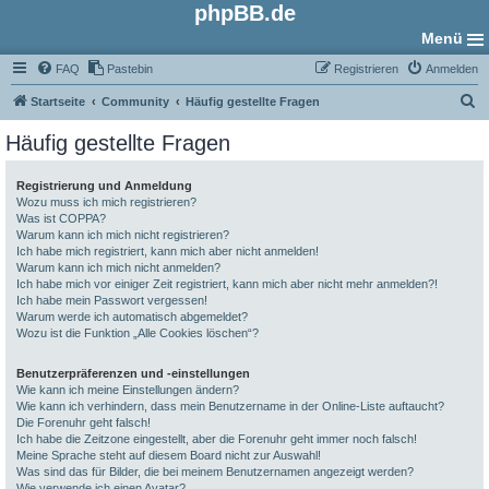
phpBB.de
Menü
FAQ
Pastebin
Registrieren
Anmelden
S
Startseite
Community
Häufig gestellte Fragen
u
Häufig gestellte Fragen
c
h
Registrierung und Anmeldung
Wozu muss ich mich registrieren?
e
Was ist COPPA?
Warum kann ich mich nicht registrieren?
Ich habe mich registriert, kann mich aber nicht anmelden!
Warum kann ich mich nicht anmelden?
Ich habe mich vor einiger Zeit registriert, kann mich aber nicht mehr anmelden?!
Ich habe mein Passwort vergessen!
Warum werde ich automatisch abgemeldet?
Wozu ist die Funktion „Alle Cookies löschen“?
Benutzerpräferenzen und -einstellungen
Wie kann ich meine Einstellungen ändern?
Wie kann ich verhindern, dass mein Benutzername in der Online-Liste auftaucht?
Die Forenuhr geht falsch!
Ich habe die Zeitzone eingestellt, aber die Forenuhr geht immer noch falsch!
Meine Sprache steht auf diesem Board nicht zur Auswahl!
Was sind das für Bilder, die bei meinem Benutzernamen angezeigt werden?
Wie verwende ich einen Avatar?