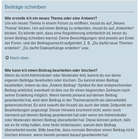
Beiträge schreiben
Wie erstelle ich ein neues Thema oder eine Antwort?
Um ein neues Thema in einem Forum zu eröffnen, musst du auf „Neues
Thema“ klicken. Um auf einen Beitrag zu antworten, musst du auf „Antworten“
klicken. Es könnte sein, dass eine Registrierung erforderlich ist, bevor du
einen Beitrag schreiben kannst. Deine Berechtigungen sind jeweils am Ende
der Foren- und der Beitragsansicht aufgelistet. Z. B. „Du darfst neue Themen
erstellen“, „Du darfst Dateianhänge erstellen“ usw.
Nach oben
Wie kann ich einen Beitrag bearbeiten oder löschen?
Wenn du nicht Administrator oder Moderator bist, kannst du nur deine
eigenen Beiträge bearbeiten oder löschen. Du kannst einen Beitrag
bearbeiten, indem du das „Ändere Beitrag“-Symbol für den entsprechenden
Beitrag anklickst; eventuell ist dies nur für einen begrenzten Zeitraum nach
seiner Erstellung möglich. Wenn bereits jemand auf deinen Beitrag
geantwortet hat, wird dein Beitrag in der Themenansicht als überarbeitet
gekennzeichnet. Es wird sowohl die Anzahl als auch der letzte Zeitpunkt der
Bearbeitungen angezeigt. Dieser Hinweis erscheint nicht, wenn noch
niemand auf deinen Beitrag geantwortet hat oder wenn ein Administrator
oder Moderator deinen Beitrag überarbeitet hat. Diese können jedoch, falls
sie es für nötig halten, eine Notiz hinterlassen, warum dein Beitrag
überarbeitet wurde. Bitte beachte, dass normale Benutzer einen Beitrag nicht
löschen können, wenn bereits jemand darauf geantwortet hat.