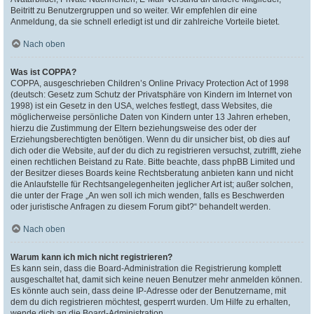
Beitritt zu Benutzergruppen und so weiter. Wir empfehlen dir eine
Anmeldung, da sie schnell erledigt ist und dir zahlreiche Vorteile bietet.
Nach oben
Was ist COPPA?
COPPA, ausgeschrieben Children’s Online Privacy Protection Act of 1998
(deutsch: Gesetz zum Schutz der Privatsphäre von Kindern im Internet von
1998) ist ein Gesetz in den USA, welches festlegt, dass Websites, die
möglicherweise persönliche Daten von Kindern unter 13 Jahren erheben,
hierzu die Zustimmung der Eltern beziehungsweise des oder der
Erziehungsberechtigten benötigen. Wenn du dir unsicher bist, ob dies auf
dich oder die Website, auf der du dich zu registrieren versuchst, zutrifft, ziehe
einen rechtlichen Beistand zu Rate. Bitte beachte, dass phpBB Limited und
der Besitzer dieses Boards keine Rechtsberatung anbieten kann und nicht
die Anlaufstelle für Rechtsangelegenheiten jeglicher Art ist; außer solchen,
die unter der Frage „An wen soll ich mich wenden, falls es Beschwerden
oder juristische Anfragen zu diesem Forum gibt?“ behandelt werden.
Nach oben
Warum kann ich mich nicht registrieren?
Es kann sein, dass die Board-Administration die Registrierung komplett
ausgeschaltet hat, damit sich keine neuen Benutzer mehr anmelden können.
Es könnte auch sein, dass deine IP-Adresse oder der Benutzername, mit
dem du dich registrieren möchtest, gesperrt wurden. Um Hilfe zu erhalten,
wende dich an die Board-Administration.