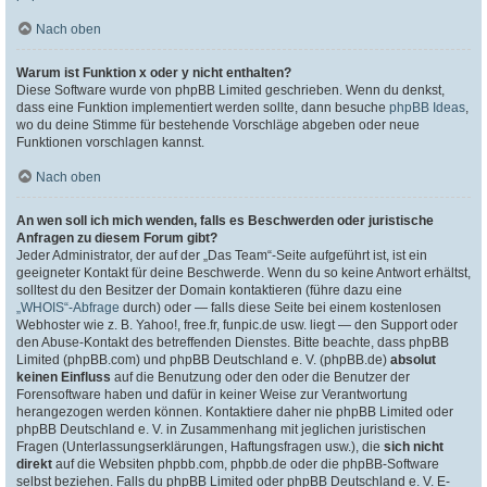
Nach oben
Warum ist Funktion x oder y nicht enthalten?
Diese Software wurde von phpBB Limited geschrieben. Wenn du denkst,
dass eine Funktion implementiert werden sollte, dann besuche
phpBB Ideas
,
wo du deine Stimme für bestehende Vorschläge abgeben oder neue
Funktionen vorschlagen kannst.
Nach oben
An wen soll ich mich wenden, falls es Beschwerden oder juristische
Anfragen zu diesem Forum gibt?
Jeder Administrator, der auf der „Das Team“-Seite aufgeführt ist, ist ein
geeigneter Kontakt für deine Beschwerde. Wenn du so keine Antwort erhältst,
solltest du den Besitzer der Domain kontaktieren (führe dazu eine
„WHOIS“-Abfrage
durch) oder — falls diese Seite bei einem kostenlosen
Webhoster wie z. B. Yahoo!, free.fr, funpic.de usw. liegt — den Support oder
den Abuse-Kontakt des betreffenden Dienstes. Bitte beachte, dass phpBB
Limited (phpBB.com) und phpBB Deutschland e. V. (phpBB.de)
absolut
keinen Einfluss
auf die Benutzung oder den oder die Benutzer der
Forensoftware haben und dafür in keiner Weise zur Verantwortung
herangezogen werden können. Kontaktiere daher nie phpBB Limited oder
phpBB Deutschland e. V. in Zusammenhang mit jeglichen juristischen
Fragen (Unterlassungserklärungen, Haftungsfragen usw.), die
sich nicht
direkt
auf die Websiten phpbb.com, phpbb.de oder die phpBB-Software
selbst beziehen. Falls du phpBB Limited oder phpBB Deutschland e. V. E-