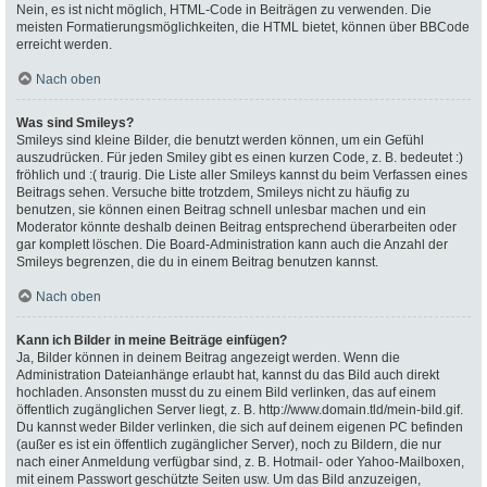
Nein, es ist nicht möglich, HTML-Code in Beiträgen zu verwenden. Die
meisten Formatierungsmöglichkeiten, die HTML bietet, können über BBCode
erreicht werden.
Nach oben
Was sind Smileys?
Smileys sind kleine Bilder, die benutzt werden können, um ein Gefühl
auszudrücken. Für jeden Smiley gibt es einen kurzen Code, z. B. bedeutet :)
fröhlich und :( traurig. Die Liste aller Smileys kannst du beim Verfassen eines
Beitrags sehen. Versuche bitte trotzdem, Smileys nicht zu häufig zu
benutzen, sie können einen Beitrag schnell unlesbar machen und ein
Moderator könnte deshalb deinen Beitrag entsprechend überarbeiten oder
gar komplett löschen. Die Board-Administration kann auch die Anzahl der
Smileys begrenzen, die du in einem Beitrag benutzen kannst.
Nach oben
Kann ich Bilder in meine Beiträge einfügen?
Ja, Bilder können in deinem Beitrag angezeigt werden. Wenn die
Administration Dateianhänge erlaubt hat, kannst du das Bild auch direkt
hochladen. Ansonsten musst du zu einem Bild verlinken, das auf einem
öffentlich zugänglichen Server liegt, z. B. http://www.domain.tld/mein-bild.gif.
Du kannst weder Bilder verlinken, die sich auf deinem eigenen PC befinden
(außer es ist ein öffentlich zugänglicher Server), noch zu Bildern, die nur
nach einer Anmeldung verfügbar sind, z. B. Hotmail- oder Yahoo-Mailboxen,
mit einem Passwort geschützte Seiten usw. Um das Bild anzuzeigen,