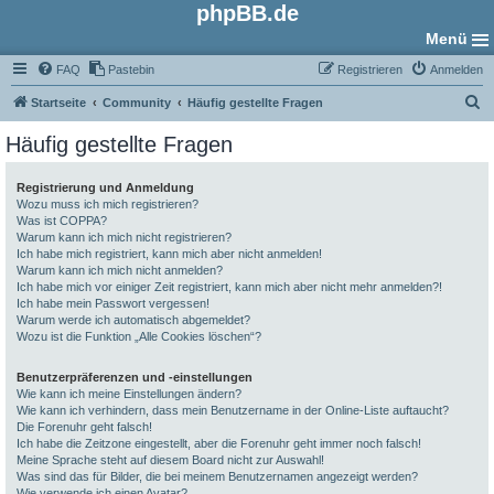
phpBB.de
Menü
FAQ
Pastebin
Registrieren
Anmelden
S
Startseite
Community
Häufig gestellte Fragen
u
Häufig gestellte Fragen
c
h
Registrierung und Anmeldung
Wozu muss ich mich registrieren?
e
Was ist COPPA?
Warum kann ich mich nicht registrieren?
Ich habe mich registriert, kann mich aber nicht anmelden!
Warum kann ich mich nicht anmelden?
Ich habe mich vor einiger Zeit registriert, kann mich aber nicht mehr anmelden?!
Ich habe mein Passwort vergessen!
Warum werde ich automatisch abgemeldet?
Wozu ist die Funktion „Alle Cookies löschen“?
Benutzerpräferenzen und -einstellungen
Wie kann ich meine Einstellungen ändern?
Wie kann ich verhindern, dass mein Benutzername in der Online-Liste auftaucht?
Die Forenuhr geht falsch!
Ich habe die Zeitzone eingestellt, aber die Forenuhr geht immer noch falsch!
Meine Sprache steht auf diesem Board nicht zur Auswahl!
Was sind das für Bilder, die bei meinem Benutzernamen angezeigt werden?
Wie verwende ich einen Avatar?