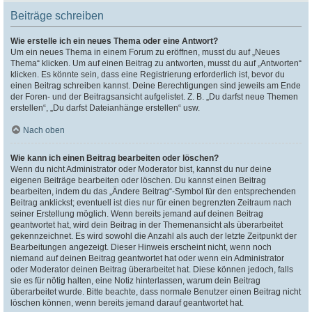
Beiträge schreiben
Wie erstelle ich ein neues Thema oder eine Antwort?
Um ein neues Thema in einem Forum zu eröffnen, musst du auf „Neues
Thema“ klicken. Um auf einen Beitrag zu antworten, musst du auf „Antworten“
klicken. Es könnte sein, dass eine Registrierung erforderlich ist, bevor du
einen Beitrag schreiben kannst. Deine Berechtigungen sind jeweils am Ende
der Foren- und der Beitragsansicht aufgelistet. Z. B. „Du darfst neue Themen
erstellen“, „Du darfst Dateianhänge erstellen“ usw.
Nach oben
Wie kann ich einen Beitrag bearbeiten oder löschen?
Wenn du nicht Administrator oder Moderator bist, kannst du nur deine
eigenen Beiträge bearbeiten oder löschen. Du kannst einen Beitrag
bearbeiten, indem du das „Ändere Beitrag“-Symbol für den entsprechenden
Beitrag anklickst; eventuell ist dies nur für einen begrenzten Zeitraum nach
seiner Erstellung möglich. Wenn bereits jemand auf deinen Beitrag
geantwortet hat, wird dein Beitrag in der Themenansicht als überarbeitet
gekennzeichnet. Es wird sowohl die Anzahl als auch der letzte Zeitpunkt der
Bearbeitungen angezeigt. Dieser Hinweis erscheint nicht, wenn noch
niemand auf deinen Beitrag geantwortet hat oder wenn ein Administrator
oder Moderator deinen Beitrag überarbeitet hat. Diese können jedoch, falls
sie es für nötig halten, eine Notiz hinterlassen, warum dein Beitrag
überarbeitet wurde. Bitte beachte, dass normale Benutzer einen Beitrag nicht
löschen können, wenn bereits jemand darauf geantwortet hat.