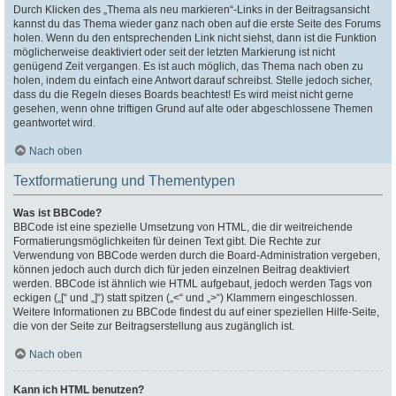
Durch Klicken des „Thema als neu markieren“-Links in der Beitragsansicht
kannst du das Thema wieder ganz nach oben auf die erste Seite des Forums
holen. Wenn du den entsprechenden Link nicht siehst, dann ist die Funktion
möglicherweise deaktiviert oder seit der letzten Markierung ist nicht
genügend Zeit vergangen. Es ist auch möglich, das Thema nach oben zu
holen, indem du einfach eine Antwort darauf schreibst. Stelle jedoch sicher,
dass du die Regeln dieses Boards beachtest! Es wird meist nicht gerne
gesehen, wenn ohne triftigen Grund auf alte oder abgeschlossene Themen
geantwortet wird.
Nach oben
Textformatierung und Thementypen
Was ist BBCode?
BBCode ist eine spezielle Umsetzung von HTML, die dir weitreichende
Formatierungsmöglichkeiten für deinen Text gibt. Die Rechte zur
Verwendung von BBCode werden durch die Board-Administration vergeben,
können jedoch auch durch dich für jeden einzelnen Beitrag deaktiviert
werden. BBCode ist ähnlich wie HTML aufgebaut, jedoch werden Tags von
eckigen („[“ und „]“) statt spitzen („<“ und „>“) Klammern eingeschlossen.
Weitere Informationen zu BBCode findest du auf einer speziellen Hilfe-Seite,
die von der Seite zur Beitragserstellung aus zugänglich ist.
Nach oben
Kann ich HTML benutzen?