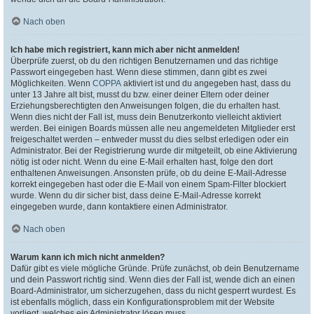
Nach oben
Ich habe mich registriert, kann mich aber nicht anmelden!
Überprüfe zuerst, ob du den richtigen Benutzernamen und das richtige
Passwort eingegeben hast. Wenn diese stimmen, dann gibt es zwei
Möglichkeiten. Wenn
COPPA
aktiviert ist und du angegeben hast, dass du
unter 13 Jahre alt bist, musst du bzw. einer deiner Eltern oder deiner
Erziehungsberechtigten den Anweisungen folgen, die du erhalten hast.
Wenn dies nicht der Fall ist, muss dein Benutzerkonto vielleicht aktiviert
werden. Bei einigen Boards müssen alle neu angemeldeten Mitglieder erst
freigeschaltet werden – entweder musst du dies selbst erledigen oder ein
Administrator. Bei der Registrierung wurde dir mitgeteilt, ob eine Aktivierung
nötig ist oder nicht. Wenn du eine E-Mail erhalten hast, folge den dort
enthaltenen Anweisungen. Ansonsten prüfe, ob du deine E-Mail-Adresse
korrekt eingegeben hast oder die E-Mail von einem Spam-Filter blockiert
wurde. Wenn du dir sicher bist, dass deine E-Mail-Adresse korrekt
eingegeben wurde, dann kontaktiere einen Administrator.
Nach oben
Warum kann ich mich nicht anmelden?
Dafür gibt es viele mögliche Gründe. Prüfe zunächst, ob dein Benutzername
und dein Passwort richtig sind. Wenn dies der Fall ist, wende dich an einen
Board-Administrator, um sicherzugehen, dass du nicht gesperrt wurdest. Es
ist ebenfalls möglich, dass ein Konfigurationsproblem mit der Website
vorliegt, welches ein Administrator lösen muss.