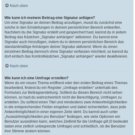
Nach oben
Wie kann ich meinem Beitrag eine Signatur anfügen?
Um eine Signatur an deinen Beitrag anzufügen, musst du zunächst eine
solche in den Einstellungen in deinem persönlichen Bereich entwerfen.
Nachdem du die Signatur erstellt und gespeichert hast, kannst du in jedem
Beitrag das Kästchen „Signatur anhängen“ aktivieren. Du kannst eine
Signatur auch hinzufügen, indem du in deinem persönlichen Bereich das
standardmäßige Anhängen deiner Signatur aktivierst. Wenn du einen
einzelnen Beitrag dennoch ohne Signatur verfassen möchtest, so kannst du
dort einfach das Kontrollkästchen „Signatur anhängen“ wieder deaktivieren.
Nach oben
Wie kann ich eine Umfrage erstellen?
Wenn du ein neues Thema eröffnest oder den ersten Beitrag eines Themas
bearbeitest, findest du ein Register „Umfrage erstellen“ unterhalb des
Formulars zur Beitragserstellung. Solltest du diesen Bereich nicht sehen
können, so hast du wahrscheinlich nicht die Berechtigung, Umfragen zu
erstellen. Du solltest einen Titel und mindestens zwei Antwortmöglichkeiten
in die entsprechenden Felder eingeben und dabei sicherstellen, dass jede
Antwortmöglichkeit in einer eigenen Zeile steht. Du kannst auch unter
„Auswahlmöglichkeiten pro Benutzer“ festlegen, wie viele Optionen ein
Benutzer auswählen kann, welches Zeitlimit für die Umfrage gilt (0 bedeutet
dabei eine zeitlich unbegrenzte Umfrage) und schließlich, ob die Benutzer
ihre Stimme ändern können.