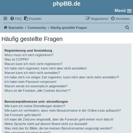
phpBB.de
Menü
FAQ
Pastebin
Registrieren
Anmelden
S
Startseite
Community
Häufig gestellte Fragen
u
Häufig gestellte Fragen
c
h
Registrierung und Anmeldung
Wozu muss ich mich registrieren?
e
Was ist COPPA?
Warum kann ich mich nicht registrieren?
Ich habe mich registriert, kann mich aber nicht anmelden!
Warum kann ich mich nicht anmelden?
Ich habe mich vor einiger Zeit registriert, kann mich aber nicht mehr anmelden?!
Ich habe mein Passwort vergessen!
Warum werde ich automatisch abgemeldet?
Wozu ist die Funktion „Alle Cookies löschen“?
Benutzerpräferenzen und -einstellungen
Wie kann ich meine Einstellungen ändern?
Wie kann ich verhindern, dass mein Benutzername in der Online-Liste auftaucht?
Die Forenuhr geht falsch!
Ich habe die Zeitzone eingestellt, aber die Forenuhr geht immer noch falsch!
Meine Sprache steht auf diesem Board nicht zur Auswahl!
Was sind das für Bilder, die bei meinem Benutzernamen angezeigt werden?
Wie verwende ich einen Avatar?