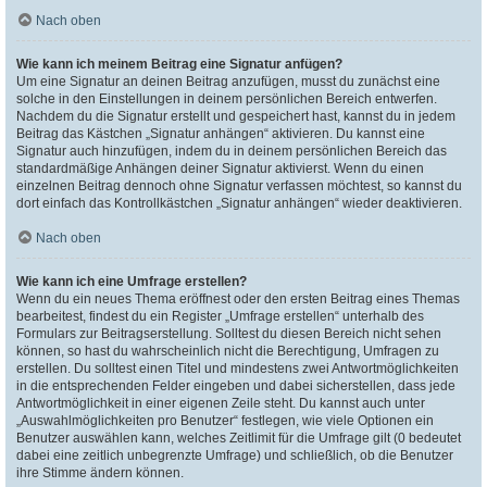
Nach oben
Wie kann ich meinem Beitrag eine Signatur anfügen?
Um eine Signatur an deinen Beitrag anzufügen, musst du zunächst eine
solche in den Einstellungen in deinem persönlichen Bereich entwerfen.
Nachdem du die Signatur erstellt und gespeichert hast, kannst du in jedem
Beitrag das Kästchen „Signatur anhängen“ aktivieren. Du kannst eine
Signatur auch hinzufügen, indem du in deinem persönlichen Bereich das
standardmäßige Anhängen deiner Signatur aktivierst. Wenn du einen
einzelnen Beitrag dennoch ohne Signatur verfassen möchtest, so kannst du
dort einfach das Kontrollkästchen „Signatur anhängen“ wieder deaktivieren.
Nach oben
Wie kann ich eine Umfrage erstellen?
Wenn du ein neues Thema eröffnest oder den ersten Beitrag eines Themas
bearbeitest, findest du ein Register „Umfrage erstellen“ unterhalb des
Formulars zur Beitragserstellung. Solltest du diesen Bereich nicht sehen
können, so hast du wahrscheinlich nicht die Berechtigung, Umfragen zu
erstellen. Du solltest einen Titel und mindestens zwei Antwortmöglichkeiten
in die entsprechenden Felder eingeben und dabei sicherstellen, dass jede
Antwortmöglichkeit in einer eigenen Zeile steht. Du kannst auch unter
„Auswahlmöglichkeiten pro Benutzer“ festlegen, wie viele Optionen ein
Benutzer auswählen kann, welches Zeitlimit für die Umfrage gilt (0 bedeutet
dabei eine zeitlich unbegrenzte Umfrage) und schließlich, ob die Benutzer
ihre Stimme ändern können.