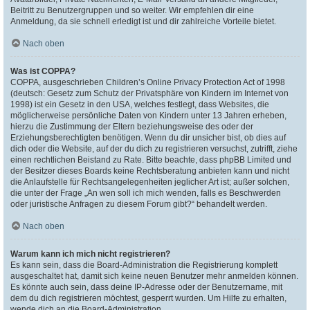
Beitritt zu Benutzergruppen und so weiter. Wir empfehlen dir eine
Anmeldung, da sie schnell erledigt ist und dir zahlreiche Vorteile bietet.
Nach oben
Was ist COPPA?
COPPA, ausgeschrieben Children’s Online Privacy Protection Act of 1998
(deutsch: Gesetz zum Schutz der Privatsphäre von Kindern im Internet von
1998) ist ein Gesetz in den USA, welches festlegt, dass Websites, die
möglicherweise persönliche Daten von Kindern unter 13 Jahren erheben,
hierzu die Zustimmung der Eltern beziehungsweise des oder der
Erziehungsberechtigten benötigen. Wenn du dir unsicher bist, ob dies auf
dich oder die Website, auf der du dich zu registrieren versuchst, zutrifft, ziehe
einen rechtlichen Beistand zu Rate. Bitte beachte, dass phpBB Limited und
der Besitzer dieses Boards keine Rechtsberatung anbieten kann und nicht
die Anlaufstelle für Rechtsangelegenheiten jeglicher Art ist; außer solchen,
die unter der Frage „An wen soll ich mich wenden, falls es Beschwerden
oder juristische Anfragen zu diesem Forum gibt?“ behandelt werden.
Nach oben
Warum kann ich mich nicht registrieren?
Es kann sein, dass die Board-Administration die Registrierung komplett
ausgeschaltet hat, damit sich keine neuen Benutzer mehr anmelden können.
Es könnte auch sein, dass deine IP-Adresse oder der Benutzername, mit
dem du dich registrieren möchtest, gesperrt wurden. Um Hilfe zu erhalten,
wende dich an die Board-Administration.