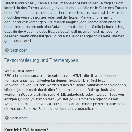
Durch Klicken des „Thema als neu markieren“-Links in der Beitragsansicht
kannst du das Thema wieder ganz nach oben auf die erste Seite des Forums
holen. Wenn du den entsprechenden Link nicht siehst, dann ist die Funktion
möglicherweise deaktiviert oder seit der letzten Markierung ist nicht
genügend Zeit vergangen. Es ist auch möglich, das Thema nach oben zu
holen, indem du einfach eine Antwort darauf schreibst. Stelle jedoch sicher,
dass du die Regeln dieses Boards beachtest! Es wird meist nicht gerne
gesehen, wenn ohne triftigen Grund auf alte oder abgeschlossene Themen
geantwortet wird.
Nach oben
Textformatierung und Thementypen
Was ist BBCode?
BBCode ist eine spezielle Umsetzung von HTML, die dir weitreichende
Formatierungsmöglichkeiten für deinen Text gibt. Die Rechte zur
Verwendung von BBCode werden durch die Board-Administration vergeben,
können jedoch auch durch dich für jeden einzelnen Beitrag deaktiviert
werden. BBCode ist ähnlich wie HTML aufgebaut, jedoch werden Tags von
eckigen („[“ und „]“) statt spitzen („<“ und „>“) Klammern eingeschlossen.
Weitere Informationen zu BBCode findest du auf einer speziellen Hilfe-Seite,
die von der Seite zur Beitragserstellung aus zugänglich ist.
Nach oben
Kann ich HTML benutzen?