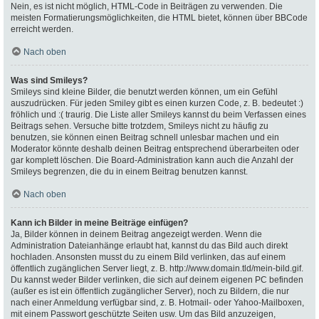
Nein, es ist nicht möglich, HTML-Code in Beiträgen zu verwenden. Die
meisten Formatierungsmöglichkeiten, die HTML bietet, können über BBCode
erreicht werden.
Nach oben
Was sind Smileys?
Smileys sind kleine Bilder, die benutzt werden können, um ein Gefühl
auszudrücken. Für jeden Smiley gibt es einen kurzen Code, z. B. bedeutet :)
fröhlich und :( traurig. Die Liste aller Smileys kannst du beim Verfassen eines
Beitrags sehen. Versuche bitte trotzdem, Smileys nicht zu häufig zu
benutzen, sie können einen Beitrag schnell unlesbar machen und ein
Moderator könnte deshalb deinen Beitrag entsprechend überarbeiten oder
gar komplett löschen. Die Board-Administration kann auch die Anzahl der
Smileys begrenzen, die du in einem Beitrag benutzen kannst.
Nach oben
Kann ich Bilder in meine Beiträge einfügen?
Ja, Bilder können in deinem Beitrag angezeigt werden. Wenn die
Administration Dateianhänge erlaubt hat, kannst du das Bild auch direkt
hochladen. Ansonsten musst du zu einem Bild verlinken, das auf einem
öffentlich zugänglichen Server liegt, z. B. http://www.domain.tld/mein-bild.gif.
Du kannst weder Bilder verlinken, die sich auf deinem eigenen PC befinden
(außer es ist ein öffentlich zugänglicher Server), noch zu Bildern, die nur
nach einer Anmeldung verfügbar sind, z. B. Hotmail- oder Yahoo-Mailboxen,
mit einem Passwort geschützte Seiten usw. Um das Bild anzuzeigen,