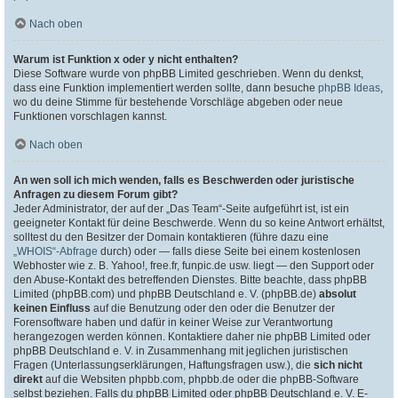
Nach oben
Warum ist Funktion x oder y nicht enthalten?
Diese Software wurde von phpBB Limited geschrieben. Wenn du denkst,
dass eine Funktion implementiert werden sollte, dann besuche
phpBB Ideas
,
wo du deine Stimme für bestehende Vorschläge abgeben oder neue
Funktionen vorschlagen kannst.
Nach oben
An wen soll ich mich wenden, falls es Beschwerden oder juristische
Anfragen zu diesem Forum gibt?
Jeder Administrator, der auf der „Das Team“-Seite aufgeführt ist, ist ein
geeigneter Kontakt für deine Beschwerde. Wenn du so keine Antwort erhältst,
solltest du den Besitzer der Domain kontaktieren (führe dazu eine
„WHOIS“-Abfrage
durch) oder — falls diese Seite bei einem kostenlosen
Webhoster wie z. B. Yahoo!, free.fr, funpic.de usw. liegt — den Support oder
den Abuse-Kontakt des betreffenden Dienstes. Bitte beachte, dass phpBB
Limited (phpBB.com) und phpBB Deutschland e. V. (phpBB.de)
absolut
keinen Einfluss
auf die Benutzung oder den oder die Benutzer der
Forensoftware haben und dafür in keiner Weise zur Verantwortung
herangezogen werden können. Kontaktiere daher nie phpBB Limited oder
phpBB Deutschland e. V. in Zusammenhang mit jeglichen juristischen
Fragen (Unterlassungserklärungen, Haftungsfragen usw.), die
sich nicht
direkt
auf die Websiten phpbb.com, phpbb.de oder die phpBB-Software
selbst beziehen. Falls du phpBB Limited oder phpBB Deutschland e. V. E-