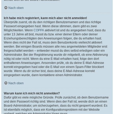
Nach oben
Ich habe mich registriert, kann mich aber nicht anmelden!
Überprüfe zuerst, ob du den richtigen Benutzernamen und das richtige
Passwort eingegeben hast. Wenn diese stimmen, dann gibt es zwei
Möglichkeiten. Wenn
COPPA
aktiviert ist und du angegeben hast, dass du
unter 13 Jahre alt bist, musst du bzw. einer deiner Eltern oder deiner
Erziehungsberechtigten den Anweisungen folgen, die du erhalten hast.
Wenn dies nicht der Fall ist, muss dein Benutzerkonto vielleicht aktiviert
werden. Bei einigen Boards müssen alle neu angemeldeten Mitglieder erst
freigeschaltet werden – entweder musst du dies selbst erledigen oder ein
Administrator. Bei der Registrierung wurde dir mitgeteilt, ob eine Aktivierung
nötig ist oder nicht. Wenn du eine E-Mail erhalten hast, folge den dort
enthaltenen Anweisungen. Ansonsten prüfe, ob du deine E-Mail-Adresse
korrekt eingegeben hast oder die E-Mail von einem Spam-Filter blockiert
wurde. Wenn du dir sicher bist, dass deine E-Mail-Adresse korrekt
eingegeben wurde, dann kontaktiere einen Administrator.
Nach oben
Warum kann ich mich nicht anmelden?
Dafür gibt es viele mögliche Gründe. Prüfe zunächst, ob dein Benutzername
und dein Passwort richtig sind. Wenn dies der Fall ist, wende dich an einen
Board-Administrator, um sicherzugehen, dass du nicht gesperrt wurdest. Es
ist ebenfalls möglich, dass ein Konfigurationsproblem mit der Website
vorliegt, welches ein Administrator lösen muss.