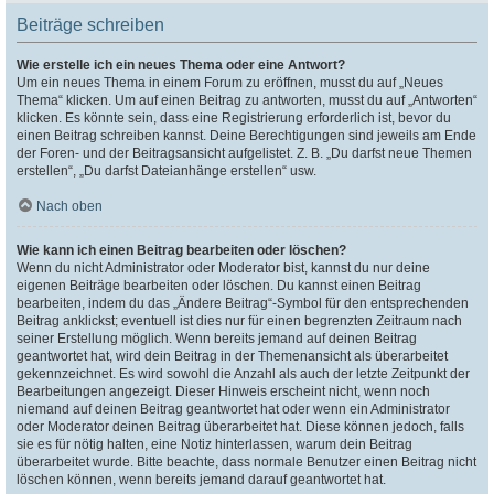
Beiträge schreiben
Wie erstelle ich ein neues Thema oder eine Antwort?
Um ein neues Thema in einem Forum zu eröffnen, musst du auf „Neues
Thema“ klicken. Um auf einen Beitrag zu antworten, musst du auf „Antworten“
klicken. Es könnte sein, dass eine Registrierung erforderlich ist, bevor du
einen Beitrag schreiben kannst. Deine Berechtigungen sind jeweils am Ende
der Foren- und der Beitragsansicht aufgelistet. Z. B. „Du darfst neue Themen
erstellen“, „Du darfst Dateianhänge erstellen“ usw.
Nach oben
Wie kann ich einen Beitrag bearbeiten oder löschen?
Wenn du nicht Administrator oder Moderator bist, kannst du nur deine
eigenen Beiträge bearbeiten oder löschen. Du kannst einen Beitrag
bearbeiten, indem du das „Ändere Beitrag“-Symbol für den entsprechenden
Beitrag anklickst; eventuell ist dies nur für einen begrenzten Zeitraum nach
seiner Erstellung möglich. Wenn bereits jemand auf deinen Beitrag
geantwortet hat, wird dein Beitrag in der Themenansicht als überarbeitet
gekennzeichnet. Es wird sowohl die Anzahl als auch der letzte Zeitpunkt der
Bearbeitungen angezeigt. Dieser Hinweis erscheint nicht, wenn noch
niemand auf deinen Beitrag geantwortet hat oder wenn ein Administrator
oder Moderator deinen Beitrag überarbeitet hat. Diese können jedoch, falls
sie es für nötig halten, eine Notiz hinterlassen, warum dein Beitrag
überarbeitet wurde. Bitte beachte, dass normale Benutzer einen Beitrag nicht
löschen können, wenn bereits jemand darauf geantwortet hat.