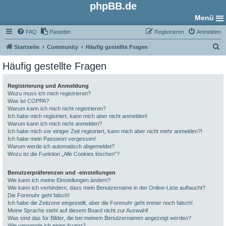
phpBB.de
Menü
FAQ
Pastebin
Registrieren
Anmelden
S
Startseite
Community
Häufig gestellte Fragen
u
Häufig gestellte Fragen
c
h
Registrierung und Anmeldung
Wozu muss ich mich registrieren?
e
Was ist COPPA?
Warum kann ich mich nicht registrieren?
Ich habe mich registriert, kann mich aber nicht anmelden!
Warum kann ich mich nicht anmelden?
Ich habe mich vor einiger Zeit registriert, kann mich aber nicht mehr anmelden?!
Ich habe mein Passwort vergessen!
Warum werde ich automatisch abgemeldet?
Wozu ist die Funktion „Alle Cookies löschen“?
Benutzerpräferenzen und -einstellungen
Wie kann ich meine Einstellungen ändern?
Wie kann ich verhindern, dass mein Benutzername in der Online-Liste auftaucht?
Die Forenuhr geht falsch!
Ich habe die Zeitzone eingestellt, aber die Forenuhr geht immer noch falsch!
Meine Sprache steht auf diesem Board nicht zur Auswahl!
Was sind das für Bilder, die bei meinem Benutzernamen angezeigt werden?
Wie verwende ich einen Avatar?