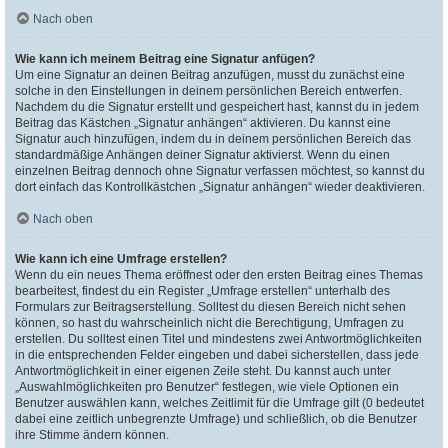
Nach oben
Wie kann ich meinem Beitrag eine Signatur anfügen?
Um eine Signatur an deinen Beitrag anzufügen, musst du zunächst eine
solche in den Einstellungen in deinem persönlichen Bereich entwerfen.
Nachdem du die Signatur erstellt und gespeichert hast, kannst du in jedem
Beitrag das Kästchen „Signatur anhängen“ aktivieren. Du kannst eine
Signatur auch hinzufügen, indem du in deinem persönlichen Bereich das
standardmäßige Anhängen deiner Signatur aktivierst. Wenn du einen
einzelnen Beitrag dennoch ohne Signatur verfassen möchtest, so kannst du
dort einfach das Kontrollkästchen „Signatur anhängen“ wieder deaktivieren.
Nach oben
Wie kann ich eine Umfrage erstellen?
Wenn du ein neues Thema eröffnest oder den ersten Beitrag eines Themas
bearbeitest, findest du ein Register „Umfrage erstellen“ unterhalb des
Formulars zur Beitragserstellung. Solltest du diesen Bereich nicht sehen
können, so hast du wahrscheinlich nicht die Berechtigung, Umfragen zu
erstellen. Du solltest einen Titel und mindestens zwei Antwortmöglichkeiten
in die entsprechenden Felder eingeben und dabei sicherstellen, dass jede
Antwortmöglichkeit in einer eigenen Zeile steht. Du kannst auch unter
„Auswahlmöglichkeiten pro Benutzer“ festlegen, wie viele Optionen ein
Benutzer auswählen kann, welches Zeitlimit für die Umfrage gilt (0 bedeutet
dabei eine zeitlich unbegrenzte Umfrage) und schließlich, ob die Benutzer
ihre Stimme ändern können.