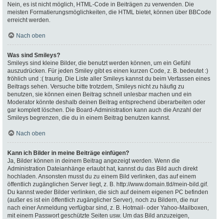
Nein, es ist nicht möglich, HTML-Code in Beiträgen zu verwenden. Die
meisten Formatierungsmöglichkeiten, die HTML bietet, können über BBCode
erreicht werden.
Nach oben
Was sind Smileys?
Smileys sind kleine Bilder, die benutzt werden können, um ein Gefühl
auszudrücken. Für jeden Smiley gibt es einen kurzen Code, z. B. bedeutet :)
fröhlich und :( traurig. Die Liste aller Smileys kannst du beim Verfassen eines
Beitrags sehen. Versuche bitte trotzdem, Smileys nicht zu häufig zu
benutzen, sie können einen Beitrag schnell unlesbar machen und ein
Moderator könnte deshalb deinen Beitrag entsprechend überarbeiten oder
gar komplett löschen. Die Board-Administration kann auch die Anzahl der
Smileys begrenzen, die du in einem Beitrag benutzen kannst.
Nach oben
Kann ich Bilder in meine Beiträge einfügen?
Ja, Bilder können in deinem Beitrag angezeigt werden. Wenn die
Administration Dateianhänge erlaubt hat, kannst du das Bild auch direkt
hochladen. Ansonsten musst du zu einem Bild verlinken, das auf einem
öffentlich zugänglichen Server liegt, z. B. http://www.domain.tld/mein-bild.gif.
Du kannst weder Bilder verlinken, die sich auf deinem eigenen PC befinden
(außer es ist ein öffentlich zugänglicher Server), noch zu Bildern, die nur
nach einer Anmeldung verfügbar sind, z. B. Hotmail- oder Yahoo-Mailboxen,
mit einem Passwort geschützte Seiten usw. Um das Bild anzuzeigen,