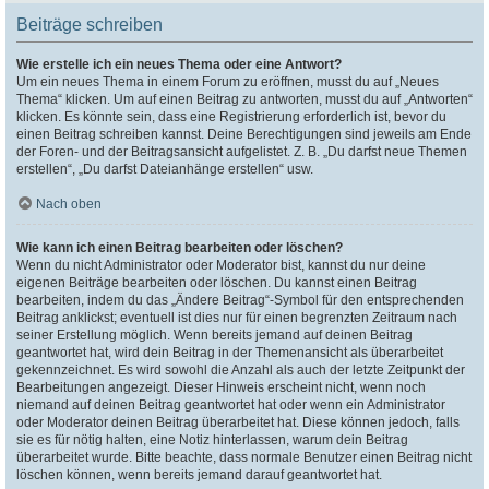
Beiträge schreiben
Wie erstelle ich ein neues Thema oder eine Antwort?
Um ein neues Thema in einem Forum zu eröffnen, musst du auf „Neues
Thema“ klicken. Um auf einen Beitrag zu antworten, musst du auf „Antworten“
klicken. Es könnte sein, dass eine Registrierung erforderlich ist, bevor du
einen Beitrag schreiben kannst. Deine Berechtigungen sind jeweils am Ende
der Foren- und der Beitragsansicht aufgelistet. Z. B. „Du darfst neue Themen
erstellen“, „Du darfst Dateianhänge erstellen“ usw.
Nach oben
Wie kann ich einen Beitrag bearbeiten oder löschen?
Wenn du nicht Administrator oder Moderator bist, kannst du nur deine
eigenen Beiträge bearbeiten oder löschen. Du kannst einen Beitrag
bearbeiten, indem du das „Ändere Beitrag“-Symbol für den entsprechenden
Beitrag anklickst; eventuell ist dies nur für einen begrenzten Zeitraum nach
seiner Erstellung möglich. Wenn bereits jemand auf deinen Beitrag
geantwortet hat, wird dein Beitrag in der Themenansicht als überarbeitet
gekennzeichnet. Es wird sowohl die Anzahl als auch der letzte Zeitpunkt der
Bearbeitungen angezeigt. Dieser Hinweis erscheint nicht, wenn noch
niemand auf deinen Beitrag geantwortet hat oder wenn ein Administrator
oder Moderator deinen Beitrag überarbeitet hat. Diese können jedoch, falls
sie es für nötig halten, eine Notiz hinterlassen, warum dein Beitrag
überarbeitet wurde. Bitte beachte, dass normale Benutzer einen Beitrag nicht
löschen können, wenn bereits jemand darauf geantwortet hat.