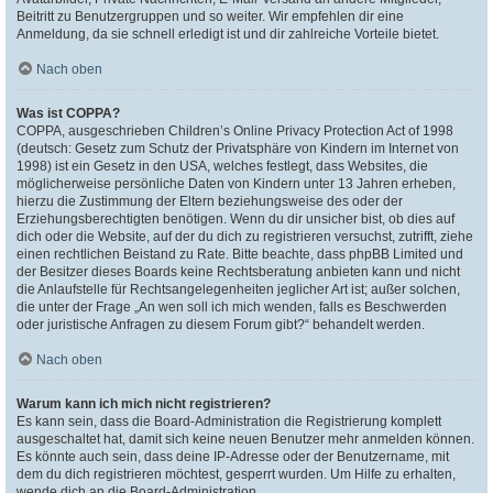
Beitritt zu Benutzergruppen und so weiter. Wir empfehlen dir eine
Anmeldung, da sie schnell erledigt ist und dir zahlreiche Vorteile bietet.
Nach oben
Was ist COPPA?
COPPA, ausgeschrieben Children’s Online Privacy Protection Act of 1998
(deutsch: Gesetz zum Schutz der Privatsphäre von Kindern im Internet von
1998) ist ein Gesetz in den USA, welches festlegt, dass Websites, die
möglicherweise persönliche Daten von Kindern unter 13 Jahren erheben,
hierzu die Zustimmung der Eltern beziehungsweise des oder der
Erziehungsberechtigten benötigen. Wenn du dir unsicher bist, ob dies auf
dich oder die Website, auf der du dich zu registrieren versuchst, zutrifft, ziehe
einen rechtlichen Beistand zu Rate. Bitte beachte, dass phpBB Limited und
der Besitzer dieses Boards keine Rechtsberatung anbieten kann und nicht
die Anlaufstelle für Rechtsangelegenheiten jeglicher Art ist; außer solchen,
die unter der Frage „An wen soll ich mich wenden, falls es Beschwerden
oder juristische Anfragen zu diesem Forum gibt?“ behandelt werden.
Nach oben
Warum kann ich mich nicht registrieren?
Es kann sein, dass die Board-Administration die Registrierung komplett
ausgeschaltet hat, damit sich keine neuen Benutzer mehr anmelden können.
Es könnte auch sein, dass deine IP-Adresse oder der Benutzername, mit
dem du dich registrieren möchtest, gesperrt wurden. Um Hilfe zu erhalten,
wende dich an die Board-Administration.