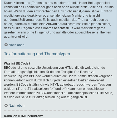
Durch Klicken des „Thema als neu markieren“-Links in der Beitragsansicht
kannst du das Thema wieder ganz nach oben auf die erste Seite des Forums
holen. Wenn du den entsprechenden Link nicht siehst, dann ist die Funktion
möglicherweise deaktiviert oder seit der letzten Markierung ist nicht
genügend Zeit vergangen. Es ist auch möglich, das Thema nach oben zu
holen, indem du einfach eine Antwort darauf schreibst. Stelle jedoch sicher,
dass du die Regeln dieses Boards beachtest! Es wird meist nicht gerne
gesehen, wenn ohne triftigen Grund auf alte oder abgeschlossene Themen
geantwortet wird.
Nach oben
Textformatierung und Thementypen
Was ist BBCode?
BBCode ist eine spezielle Umsetzung von HTML, die dir weitreichende
Formatierungsmöglichkeiten für deinen Text gibt. Die Rechte zur
Verwendung von BBCode werden durch die Board-Administration vergeben,
können jedoch auch durch dich für jeden einzelnen Beitrag deaktiviert
werden. BBCode ist ähnlich wie HTML aufgebaut, jedoch werden Tags von
eckigen („[“ und „]“) statt spitzen („<“ und „>“) Klammern eingeschlossen.
Weitere Informationen zu BBCode findest du auf einer speziellen Hilfe-Seite,
die von der Seite zur Beitragserstellung aus zugänglich ist.
Nach oben
Kann ich HTML benutzen?