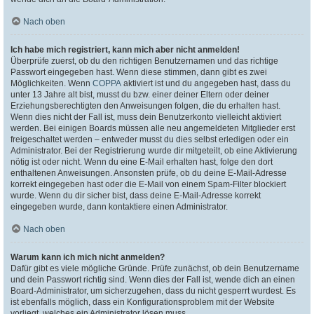
Nach oben
Ich habe mich registriert, kann mich aber nicht anmelden!
Überprüfe zuerst, ob du den richtigen Benutzernamen und das richtige
Passwort eingegeben hast. Wenn diese stimmen, dann gibt es zwei
Möglichkeiten. Wenn
COPPA
aktiviert ist und du angegeben hast, dass du
unter 13 Jahre alt bist, musst du bzw. einer deiner Eltern oder deiner
Erziehungsberechtigten den Anweisungen folgen, die du erhalten hast.
Wenn dies nicht der Fall ist, muss dein Benutzerkonto vielleicht aktiviert
werden. Bei einigen Boards müssen alle neu angemeldeten Mitglieder erst
freigeschaltet werden – entweder musst du dies selbst erledigen oder ein
Administrator. Bei der Registrierung wurde dir mitgeteilt, ob eine Aktivierung
nötig ist oder nicht. Wenn du eine E-Mail erhalten hast, folge den dort
enthaltenen Anweisungen. Ansonsten prüfe, ob du deine E-Mail-Adresse
korrekt eingegeben hast oder die E-Mail von einem Spam-Filter blockiert
wurde. Wenn du dir sicher bist, dass deine E-Mail-Adresse korrekt
eingegeben wurde, dann kontaktiere einen Administrator.
Nach oben
Warum kann ich mich nicht anmelden?
Dafür gibt es viele mögliche Gründe. Prüfe zunächst, ob dein Benutzername
und dein Passwort richtig sind. Wenn dies der Fall ist, wende dich an einen
Board-Administrator, um sicherzugehen, dass du nicht gesperrt wurdest. Es
ist ebenfalls möglich, dass ein Konfigurationsproblem mit der Website
vorliegt, welches ein Administrator lösen muss.