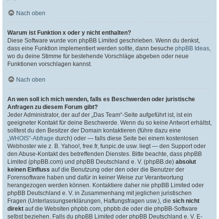
Nach oben
Warum ist Funktion x oder y nicht enthalten?
Diese Software wurde von phpBB Limited geschrieben. Wenn du denkst,
dass eine Funktion implementiert werden sollte, dann besuche
phpBB Ideas
,
wo du deine Stimme für bestehende Vorschläge abgeben oder neue
Funktionen vorschlagen kannst.
Nach oben
An wen soll ich mich wenden, falls es Beschwerden oder juristische
Anfragen zu diesem Forum gibt?
Jeder Administrator, der auf der „Das Team“-Seite aufgeführt ist, ist ein
geeigneter Kontakt für deine Beschwerde. Wenn du so keine Antwort erhältst,
solltest du den Besitzer der Domain kontaktieren (führe dazu eine
„WHOIS“-Abfrage
durch) oder — falls diese Seite bei einem kostenlosen
Webhoster wie z. B. Yahoo!, free.fr, funpic.de usw. liegt — den Support oder
den Abuse-Kontakt des betreffenden Dienstes. Bitte beachte, dass phpBB
Limited (phpBB.com) und phpBB Deutschland e. V. (phpBB.de)
absolut
keinen Einfluss
auf die Benutzung oder den oder die Benutzer der
Forensoftware haben und dafür in keiner Weise zur Verantwortung
herangezogen werden können. Kontaktiere daher nie phpBB Limited oder
phpBB Deutschland e. V. in Zusammenhang mit jeglichen juristischen
Fragen (Unterlassungserklärungen, Haftungsfragen usw.), die
sich nicht
direkt
auf die Websiten phpbb.com, phpbb.de oder die phpBB-Software
selbst beziehen. Falls du phpBB Limited oder phpBB Deutschland e. V. E-