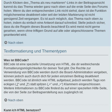
Durch Klicken des „Thema als neu markieren“-Links in der Beitragsansicht
kannst du das Thema wieder ganz nach oben auf die erste Seite des Forums
holen. Wenn du den entsprechenden Link nicht siehst, dann ist die Funktion
möglicherweise deaktiviert oder seit der letzten Markierung ist nicht
genügend Zeit vergangen. Es ist auch möglich, das Thema nach oben zu
holen, indem du einfach eine Antwort darauf schreibst. Stelle jedoch sicher,
dass du die Regeln dieses Boards beachtest! Es wird meist nicht gerne
gesehen, wenn ohne triftigen Grund auf alte oder abgeschlossene Themen
geantwortet wird.
Nach oben
Textformatierung und Thementypen
Was ist BBCode?
BBCode ist eine spezielle Umsetzung von HTML, die dir weitreichende
Formatierungsmöglichkeiten für deinen Text gibt. Die Rechte zur
Verwendung von BBCode werden durch die Board-Administration vergeben,
können jedoch auch durch dich für jeden einzelnen Beitrag deaktiviert
werden. BBCode ist ähnlich wie HTML aufgebaut, jedoch werden Tags von
eckigen („[“ und „]“) statt spitzen („<“ und „>“) Klammern eingeschlossen.
Weitere Informationen zu BBCode findest du auf einer speziellen Hilfe-Seite,
die von der Seite zur Beitragserstellung aus zugänglich ist.
Nach oben
Kann ich HTML benutzen?