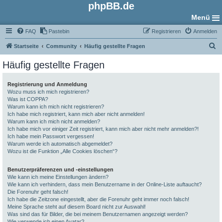
phpBB.de
Menü
FAQ
Pastebin
Registrieren
Anmelden
S
Startseite
Community
Häufig gestellte Fragen
u
Häufig gestellte Fragen
c
h
Registrierung und Anmeldung
Wozu muss ich mich registrieren?
e
Was ist COPPA?
Warum kann ich mich nicht registrieren?
Ich habe mich registriert, kann mich aber nicht anmelden!
Warum kann ich mich nicht anmelden?
Ich habe mich vor einiger Zeit registriert, kann mich aber nicht mehr anmelden?!
Ich habe mein Passwort vergessen!
Warum werde ich automatisch abgemeldet?
Wozu ist die Funktion „Alle Cookies löschen“?
Benutzerpräferenzen und -einstellungen
Wie kann ich meine Einstellungen ändern?
Wie kann ich verhindern, dass mein Benutzername in der Online-Liste auftaucht?
Die Forenuhr geht falsch!
Ich habe die Zeitzone eingestellt, aber die Forenuhr geht immer noch falsch!
Meine Sprache steht auf diesem Board nicht zur Auswahl!
Was sind das für Bilder, die bei meinem Benutzernamen angezeigt werden?
Wie verwende ich einen Avatar?