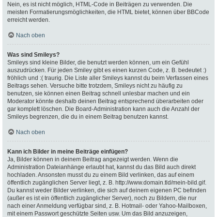
Nein, es ist nicht möglich, HTML-Code in Beiträgen zu verwenden. Die
meisten Formatierungsmöglichkeiten, die HTML bietet, können über BBCode
erreicht werden.
Nach oben
Was sind Smileys?
Smileys sind kleine Bilder, die benutzt werden können, um ein Gefühl
auszudrücken. Für jeden Smiley gibt es einen kurzen Code, z. B. bedeutet :)
fröhlich und :( traurig. Die Liste aller Smileys kannst du beim Verfassen eines
Beitrags sehen. Versuche bitte trotzdem, Smileys nicht zu häufig zu
benutzen, sie können einen Beitrag schnell unlesbar machen und ein
Moderator könnte deshalb deinen Beitrag entsprechend überarbeiten oder
gar komplett löschen. Die Board-Administration kann auch die Anzahl der
Smileys begrenzen, die du in einem Beitrag benutzen kannst.
Nach oben
Kann ich Bilder in meine Beiträge einfügen?
Ja, Bilder können in deinem Beitrag angezeigt werden. Wenn die
Administration Dateianhänge erlaubt hat, kannst du das Bild auch direkt
hochladen. Ansonsten musst du zu einem Bild verlinken, das auf einem
öffentlich zugänglichen Server liegt, z. B. http://www.domain.tld/mein-bild.gif.
Du kannst weder Bilder verlinken, die sich auf deinem eigenen PC befinden
(außer es ist ein öffentlich zugänglicher Server), noch zu Bildern, die nur
nach einer Anmeldung verfügbar sind, z. B. Hotmail- oder Yahoo-Mailboxen,
mit einem Passwort geschützte Seiten usw. Um das Bild anzuzeigen,