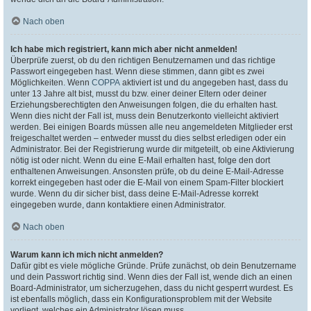
Nach oben
Ich habe mich registriert, kann mich aber nicht anmelden!
Überprüfe zuerst, ob du den richtigen Benutzernamen und das richtige
Passwort eingegeben hast. Wenn diese stimmen, dann gibt es zwei
Möglichkeiten. Wenn
COPPA
aktiviert ist und du angegeben hast, dass du
unter 13 Jahre alt bist, musst du bzw. einer deiner Eltern oder deiner
Erziehungsberechtigten den Anweisungen folgen, die du erhalten hast.
Wenn dies nicht der Fall ist, muss dein Benutzerkonto vielleicht aktiviert
werden. Bei einigen Boards müssen alle neu angemeldeten Mitglieder erst
freigeschaltet werden – entweder musst du dies selbst erledigen oder ein
Administrator. Bei der Registrierung wurde dir mitgeteilt, ob eine Aktivierung
nötig ist oder nicht. Wenn du eine E-Mail erhalten hast, folge den dort
enthaltenen Anweisungen. Ansonsten prüfe, ob du deine E-Mail-Adresse
korrekt eingegeben hast oder die E-Mail von einem Spam-Filter blockiert
wurde. Wenn du dir sicher bist, dass deine E-Mail-Adresse korrekt
eingegeben wurde, dann kontaktiere einen Administrator.
Nach oben
Warum kann ich mich nicht anmelden?
Dafür gibt es viele mögliche Gründe. Prüfe zunächst, ob dein Benutzername
und dein Passwort richtig sind. Wenn dies der Fall ist, wende dich an einen
Board-Administrator, um sicherzugehen, dass du nicht gesperrt wurdest. Es
ist ebenfalls möglich, dass ein Konfigurationsproblem mit der Website
vorliegt, welches ein Administrator lösen muss.