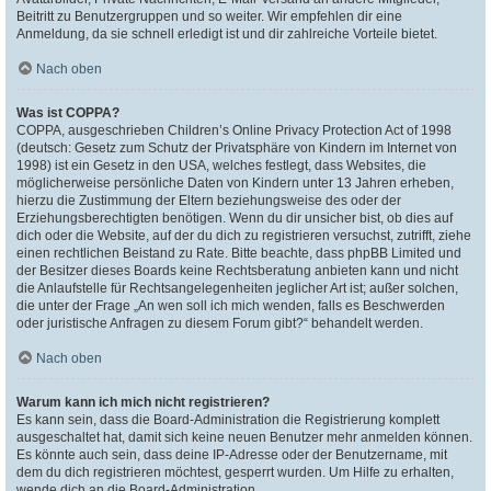
Beitritt zu Benutzergruppen und so weiter. Wir empfehlen dir eine
Anmeldung, da sie schnell erledigt ist und dir zahlreiche Vorteile bietet.
Nach oben
Was ist COPPA?
COPPA, ausgeschrieben Children’s Online Privacy Protection Act of 1998
(deutsch: Gesetz zum Schutz der Privatsphäre von Kindern im Internet von
1998) ist ein Gesetz in den USA, welches festlegt, dass Websites, die
möglicherweise persönliche Daten von Kindern unter 13 Jahren erheben,
hierzu die Zustimmung der Eltern beziehungsweise des oder der
Erziehungsberechtigten benötigen. Wenn du dir unsicher bist, ob dies auf
dich oder die Website, auf der du dich zu registrieren versuchst, zutrifft, ziehe
einen rechtlichen Beistand zu Rate. Bitte beachte, dass phpBB Limited und
der Besitzer dieses Boards keine Rechtsberatung anbieten kann und nicht
die Anlaufstelle für Rechtsangelegenheiten jeglicher Art ist; außer solchen,
die unter der Frage „An wen soll ich mich wenden, falls es Beschwerden
oder juristische Anfragen zu diesem Forum gibt?“ behandelt werden.
Nach oben
Warum kann ich mich nicht registrieren?
Es kann sein, dass die Board-Administration die Registrierung komplett
ausgeschaltet hat, damit sich keine neuen Benutzer mehr anmelden können.
Es könnte auch sein, dass deine IP-Adresse oder der Benutzername, mit
dem du dich registrieren möchtest, gesperrt wurden. Um Hilfe zu erhalten,
wende dich an die Board-Administration.