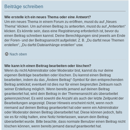
Beiträge schreiben
Wie erstelle ich ein neues Thema oder eine Antwort?
Um ein neues Thema in einem Forum zu eröffnen, musst du auf „Neues
Thema“ klicken. Um auf einen Beitrag zu antworten, musst du auf „Antworten“
klicken. Es könnte sein, dass eine Registrierung erforderlich ist, bevor du
einen Beitrag schreiben kannst. Deine Berechtigungen sind jeweils am Ende
der Foren- und der Beitragsansicht aufgelistet. Z. B. „Du darfst neue Themen
erstellen“, „Du darfst Dateianhänge erstellen“ usw.
Nach oben
Wie kann ich einen Beitrag bearbeiten oder löschen?
Wenn du nicht Administrator oder Moderator bist, kannst du nur deine
eigenen Beiträge bearbeiten oder löschen. Du kannst einen Beitrag
bearbeiten, indem du das „Ändere Beitrag“-Symbol für den entsprechenden
Beitrag anklickst; eventuell ist dies nur für einen begrenzten Zeitraum nach
seiner Erstellung möglich. Wenn bereits jemand auf deinen Beitrag
geantwortet hat, wird dein Beitrag in der Themenansicht als überarbeitet
gekennzeichnet. Es wird sowohl die Anzahl als auch der letzte Zeitpunkt der
Bearbeitungen angezeigt. Dieser Hinweis erscheint nicht, wenn noch
niemand auf deinen Beitrag geantwortet hat oder wenn ein Administrator
oder Moderator deinen Beitrag überarbeitet hat. Diese können jedoch, falls
sie es für nötig halten, eine Notiz hinterlassen, warum dein Beitrag
überarbeitet wurde. Bitte beachte, dass normale Benutzer einen Beitrag nicht
löschen können, wenn bereits jemand darauf geantwortet hat.