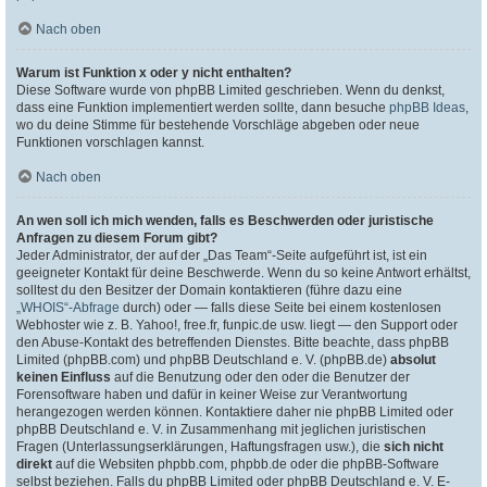
Nach oben
Warum ist Funktion x oder y nicht enthalten?
Diese Software wurde von phpBB Limited geschrieben. Wenn du denkst,
dass eine Funktion implementiert werden sollte, dann besuche
phpBB Ideas
,
wo du deine Stimme für bestehende Vorschläge abgeben oder neue
Funktionen vorschlagen kannst.
Nach oben
An wen soll ich mich wenden, falls es Beschwerden oder juristische
Anfragen zu diesem Forum gibt?
Jeder Administrator, der auf der „Das Team“-Seite aufgeführt ist, ist ein
geeigneter Kontakt für deine Beschwerde. Wenn du so keine Antwort erhältst,
solltest du den Besitzer der Domain kontaktieren (führe dazu eine
„WHOIS“-Abfrage
durch) oder — falls diese Seite bei einem kostenlosen
Webhoster wie z. B. Yahoo!, free.fr, funpic.de usw. liegt — den Support oder
den Abuse-Kontakt des betreffenden Dienstes. Bitte beachte, dass phpBB
Limited (phpBB.com) und phpBB Deutschland e. V. (phpBB.de)
absolut
keinen Einfluss
auf die Benutzung oder den oder die Benutzer der
Forensoftware haben und dafür in keiner Weise zur Verantwortung
herangezogen werden können. Kontaktiere daher nie phpBB Limited oder
phpBB Deutschland e. V. in Zusammenhang mit jeglichen juristischen
Fragen (Unterlassungserklärungen, Haftungsfragen usw.), die
sich nicht
direkt
auf die Websiten phpbb.com, phpbb.de oder die phpBB-Software
selbst beziehen. Falls du phpBB Limited oder phpBB Deutschland e. V. E-