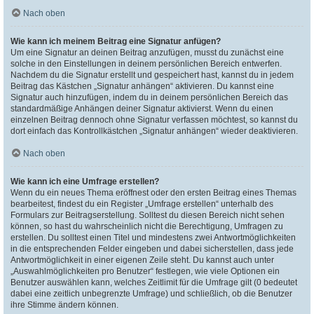
Nach oben
Wie kann ich meinem Beitrag eine Signatur anfügen?
Um eine Signatur an deinen Beitrag anzufügen, musst du zunächst eine
solche in den Einstellungen in deinem persönlichen Bereich entwerfen.
Nachdem du die Signatur erstellt und gespeichert hast, kannst du in jedem
Beitrag das Kästchen „Signatur anhängen“ aktivieren. Du kannst eine
Signatur auch hinzufügen, indem du in deinem persönlichen Bereich das
standardmäßige Anhängen deiner Signatur aktivierst. Wenn du einen
einzelnen Beitrag dennoch ohne Signatur verfassen möchtest, so kannst du
dort einfach das Kontrollkästchen „Signatur anhängen“ wieder deaktivieren.
Nach oben
Wie kann ich eine Umfrage erstellen?
Wenn du ein neues Thema eröffnest oder den ersten Beitrag eines Themas
bearbeitest, findest du ein Register „Umfrage erstellen“ unterhalb des
Formulars zur Beitragserstellung. Solltest du diesen Bereich nicht sehen
können, so hast du wahrscheinlich nicht die Berechtigung, Umfragen zu
erstellen. Du solltest einen Titel und mindestens zwei Antwortmöglichkeiten
in die entsprechenden Felder eingeben und dabei sicherstellen, dass jede
Antwortmöglichkeit in einer eigenen Zeile steht. Du kannst auch unter
„Auswahlmöglichkeiten pro Benutzer“ festlegen, wie viele Optionen ein
Benutzer auswählen kann, welches Zeitlimit für die Umfrage gilt (0 bedeutet
dabei eine zeitlich unbegrenzte Umfrage) und schließlich, ob die Benutzer
ihre Stimme ändern können.