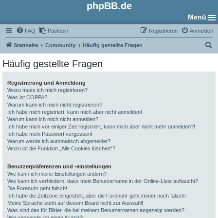
phpBB.de
Menü
FAQ
Pastebin
Registrieren
Anmelden
S
Startseite
Community
Häufig gestellte Fragen
u
Häufig gestellte Fragen
c
h
Registrierung und Anmeldung
Wozu muss ich mich registrieren?
e
Was ist COPPA?
Warum kann ich mich nicht registrieren?
Ich habe mich registriert, kann mich aber nicht anmelden!
Warum kann ich mich nicht anmelden?
Ich habe mich vor einiger Zeit registriert, kann mich aber nicht mehr anmelden?!
Ich habe mein Passwort vergessen!
Warum werde ich automatisch abgemeldet?
Wozu ist die Funktion „Alle Cookies löschen“?
Benutzerpräferenzen und -einstellungen
Wie kann ich meine Einstellungen ändern?
Wie kann ich verhindern, dass mein Benutzername in der Online-Liste auftaucht?
Die Forenuhr geht falsch!
Ich habe die Zeitzone eingestellt, aber die Forenuhr geht immer noch falsch!
Meine Sprache steht auf diesem Board nicht zur Auswahl!
Was sind das für Bilder, die bei meinem Benutzernamen angezeigt werden?
Wie verwende ich einen Avatar?