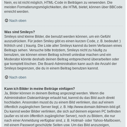
Nein, es ist nicht möglich, HTML-Code in Beiträgen zu verwenden. Die
meisten Formatierungsmöglichkeiten, die HTML bietet, können über BBCode
erreicht werden.
Nach oben
Was sind Smileys?
Smileys sind kleine Bilder, die benutzt werden können, um ein Gefühl
auszudrücken. Für jeden Smiley gibt es einen kurzen Code, z. B. bedeutet :)
fröhlich und :( traurig. Die Liste aller Smileys kannst du beim Verfassen eines
Beitrags sehen. Versuche bitte trotzdem, Smileys nicht zu häufig zu
benutzen, sie können einen Beitrag schnell unlesbar machen und ein
Moderator könnte deshalb deinen Beitrag entsprechend überarbeiten oder
gar komplett löschen. Die Board-Administration kann auch die Anzahl der
Smileys begrenzen, die du in einem Beitrag benutzen kannst.
Nach oben
Kann ich Bilder in meine Beiträge einfügen?
Ja, Bilder können in deinem Beitrag angezeigt werden. Wenn die
Administration Dateianhänge erlaubt hat, kannst du das Bild auch direkt
hochladen. Ansonsten musst du zu einem Bild verlinken, das auf einem
öffentlich zugänglichen Server liegt, z. B. http://www.domain.tld/mein-bild.gif.
Du kannst weder Bilder verlinken, die sich auf deinem eigenen PC befinden
(außer es ist ein öffentlich zugänglicher Server), noch zu Bildern, die nur
nach einer Anmeldung verfügbar sind, z. B. Hotmail- oder Yahoo-Mailboxen,
mit einem Passwort geschützte Seiten usw. Um das Bild anzuzeigen,