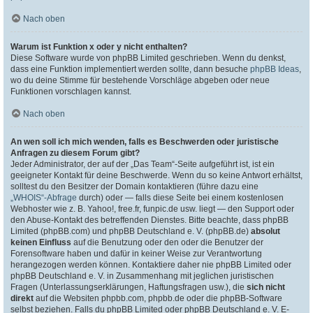
Nach oben
Warum ist Funktion x oder y nicht enthalten?
Diese Software wurde von phpBB Limited geschrieben. Wenn du denkst,
dass eine Funktion implementiert werden sollte, dann besuche
phpBB Ideas
,
wo du deine Stimme für bestehende Vorschläge abgeben oder neue
Funktionen vorschlagen kannst.
Nach oben
An wen soll ich mich wenden, falls es Beschwerden oder juristische
Anfragen zu diesem Forum gibt?
Jeder Administrator, der auf der „Das Team“-Seite aufgeführt ist, ist ein
geeigneter Kontakt für deine Beschwerde. Wenn du so keine Antwort erhältst,
solltest du den Besitzer der Domain kontaktieren (führe dazu eine
„WHOIS“-Abfrage
durch) oder — falls diese Seite bei einem kostenlosen
Webhoster wie z. B. Yahoo!, free.fr, funpic.de usw. liegt — den Support oder
den Abuse-Kontakt des betreffenden Dienstes. Bitte beachte, dass phpBB
Limited (phpBB.com) und phpBB Deutschland e. V. (phpBB.de)
absolut
keinen Einfluss
auf die Benutzung oder den oder die Benutzer der
Forensoftware haben und dafür in keiner Weise zur Verantwortung
herangezogen werden können. Kontaktiere daher nie phpBB Limited oder
phpBB Deutschland e. V. in Zusammenhang mit jeglichen juristischen
Fragen (Unterlassungserklärungen, Haftungsfragen usw.), die
sich nicht
direkt
auf die Websiten phpbb.com, phpbb.de oder die phpBB-Software
selbst beziehen. Falls du phpBB Limited oder phpBB Deutschland e. V. E-