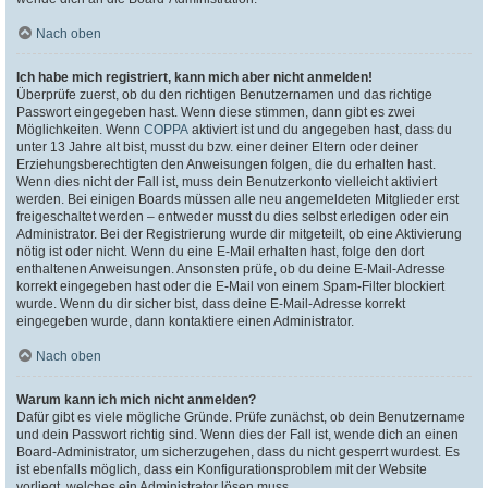
Nach oben
Ich habe mich registriert, kann mich aber nicht anmelden!
Überprüfe zuerst, ob du den richtigen Benutzernamen und das richtige
Passwort eingegeben hast. Wenn diese stimmen, dann gibt es zwei
Möglichkeiten. Wenn
COPPA
aktiviert ist und du angegeben hast, dass du
unter 13 Jahre alt bist, musst du bzw. einer deiner Eltern oder deiner
Erziehungsberechtigten den Anweisungen folgen, die du erhalten hast.
Wenn dies nicht der Fall ist, muss dein Benutzerkonto vielleicht aktiviert
werden. Bei einigen Boards müssen alle neu angemeldeten Mitglieder erst
freigeschaltet werden – entweder musst du dies selbst erledigen oder ein
Administrator. Bei der Registrierung wurde dir mitgeteilt, ob eine Aktivierung
nötig ist oder nicht. Wenn du eine E-Mail erhalten hast, folge den dort
enthaltenen Anweisungen. Ansonsten prüfe, ob du deine E-Mail-Adresse
korrekt eingegeben hast oder die E-Mail von einem Spam-Filter blockiert
wurde. Wenn du dir sicher bist, dass deine E-Mail-Adresse korrekt
eingegeben wurde, dann kontaktiere einen Administrator.
Nach oben
Warum kann ich mich nicht anmelden?
Dafür gibt es viele mögliche Gründe. Prüfe zunächst, ob dein Benutzername
und dein Passwort richtig sind. Wenn dies der Fall ist, wende dich an einen
Board-Administrator, um sicherzugehen, dass du nicht gesperrt wurdest. Es
ist ebenfalls möglich, dass ein Konfigurationsproblem mit der Website
vorliegt, welches ein Administrator lösen muss.