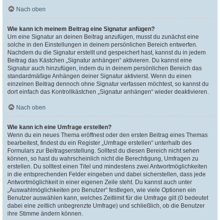
Nach oben
Wie kann ich meinem Beitrag eine Signatur anfügen?
Um eine Signatur an deinen Beitrag anzufügen, musst du zunächst eine
solche in den Einstellungen in deinem persönlichen Bereich entwerfen.
Nachdem du die Signatur erstellt und gespeichert hast, kannst du in jedem
Beitrag das Kästchen „Signatur anhängen“ aktivieren. Du kannst eine
Signatur auch hinzufügen, indem du in deinem persönlichen Bereich das
standardmäßige Anhängen deiner Signatur aktivierst. Wenn du einen
einzelnen Beitrag dennoch ohne Signatur verfassen möchtest, so kannst du
dort einfach das Kontrollkästchen „Signatur anhängen“ wieder deaktivieren.
Nach oben
Wie kann ich eine Umfrage erstellen?
Wenn du ein neues Thema eröffnest oder den ersten Beitrag eines Themas
bearbeitest, findest du ein Register „Umfrage erstellen“ unterhalb des
Formulars zur Beitragserstellung. Solltest du diesen Bereich nicht sehen
können, so hast du wahrscheinlich nicht die Berechtigung, Umfragen zu
erstellen. Du solltest einen Titel und mindestens zwei Antwortmöglichkeiten
in die entsprechenden Felder eingeben und dabei sicherstellen, dass jede
Antwortmöglichkeit in einer eigenen Zeile steht. Du kannst auch unter
„Auswahlmöglichkeiten pro Benutzer“ festlegen, wie viele Optionen ein
Benutzer auswählen kann, welches Zeitlimit für die Umfrage gilt (0 bedeutet
dabei eine zeitlich unbegrenzte Umfrage) und schließlich, ob die Benutzer
ihre Stimme ändern können.