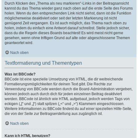
Durch Klicken des „Thema als neu markieren“-Links in der Beitragsansicht
kannst du das Thema wieder ganz nach oben auf die erste Seite des Forums
holen. Wenn du den entsprechenden Link nicht siehst, dann ist die Funktion
möglicherweise deaktiviert oder seit der letzten Markierung ist nicht
genügend Zeit vergangen. Es ist auch möglich, das Thema nach oben zu
holen, indem du einfach eine Antwort darauf schreibst. Stelle jedoch sicher,
dass du die Regeln dieses Boards beachtest! Es wird meist nicht gerne
gesehen, wenn ohne triftigen Grund auf alte oder abgeschlossene Themen
geantwortet wird.
Nach oben
Textformatierung und Thementypen
Was ist BBCode?
BBCode ist eine spezielle Umsetzung von HTML, die dir weitreichende
Formatierungsmöglichkeiten für deinen Text gibt. Die Rechte zur
Verwendung von BBCode werden durch die Board-Administration vergeben,
können jedoch auch durch dich für jeden einzelnen Beitrag deaktiviert
werden. BBCode ist ähnlich wie HTML aufgebaut, jedoch werden Tags von
eckigen („[“ und „]“) statt spitzen („<“ und „>“) Klammern eingeschlossen.
Weitere Informationen zu BBCode findest du auf einer speziellen Hilfe-Seite,
die von der Seite zur Beitragserstellung aus zugänglich ist.
Nach oben
Kann ich HTML benutzen?