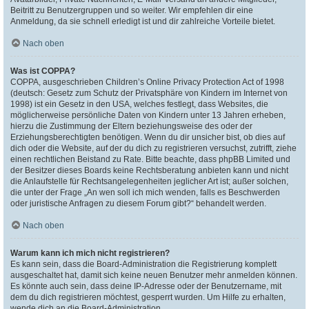
Beitritt zu Benutzergruppen und so weiter. Wir empfehlen dir eine
Anmeldung, da sie schnell erledigt ist und dir zahlreiche Vorteile bietet.
Nach oben
Was ist COPPA?
COPPA, ausgeschrieben Children’s Online Privacy Protection Act of 1998
(deutsch: Gesetz zum Schutz der Privatsphäre von Kindern im Internet von
1998) ist ein Gesetz in den USA, welches festlegt, dass Websites, die
möglicherweise persönliche Daten von Kindern unter 13 Jahren erheben,
hierzu die Zustimmung der Eltern beziehungsweise des oder der
Erziehungsberechtigten benötigen. Wenn du dir unsicher bist, ob dies auf
dich oder die Website, auf der du dich zu registrieren versuchst, zutrifft, ziehe
einen rechtlichen Beistand zu Rate. Bitte beachte, dass phpBB Limited und
der Besitzer dieses Boards keine Rechtsberatung anbieten kann und nicht
die Anlaufstelle für Rechtsangelegenheiten jeglicher Art ist; außer solchen,
die unter der Frage „An wen soll ich mich wenden, falls es Beschwerden
oder juristische Anfragen zu diesem Forum gibt?“ behandelt werden.
Nach oben
Warum kann ich mich nicht registrieren?
Es kann sein, dass die Board-Administration die Registrierung komplett
ausgeschaltet hat, damit sich keine neuen Benutzer mehr anmelden können.
Es könnte auch sein, dass deine IP-Adresse oder der Benutzername, mit
dem du dich registrieren möchtest, gesperrt wurden. Um Hilfe zu erhalten,
wende dich an die Board-Administration.