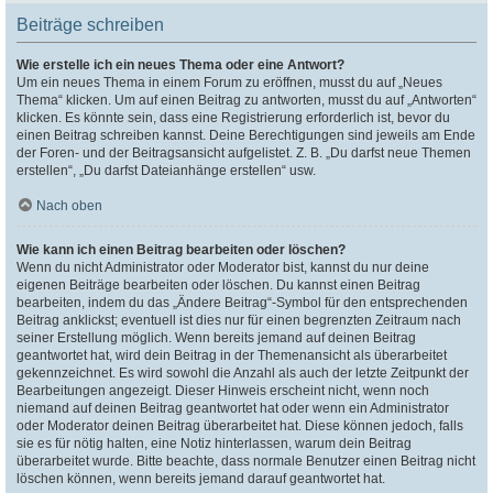
Beiträge schreiben
Wie erstelle ich ein neues Thema oder eine Antwort?
Um ein neues Thema in einem Forum zu eröffnen, musst du auf „Neues
Thema“ klicken. Um auf einen Beitrag zu antworten, musst du auf „Antworten“
klicken. Es könnte sein, dass eine Registrierung erforderlich ist, bevor du
einen Beitrag schreiben kannst. Deine Berechtigungen sind jeweils am Ende
der Foren- und der Beitragsansicht aufgelistet. Z. B. „Du darfst neue Themen
erstellen“, „Du darfst Dateianhänge erstellen“ usw.
Nach oben
Wie kann ich einen Beitrag bearbeiten oder löschen?
Wenn du nicht Administrator oder Moderator bist, kannst du nur deine
eigenen Beiträge bearbeiten oder löschen. Du kannst einen Beitrag
bearbeiten, indem du das „Ändere Beitrag“-Symbol für den entsprechenden
Beitrag anklickst; eventuell ist dies nur für einen begrenzten Zeitraum nach
seiner Erstellung möglich. Wenn bereits jemand auf deinen Beitrag
geantwortet hat, wird dein Beitrag in der Themenansicht als überarbeitet
gekennzeichnet. Es wird sowohl die Anzahl als auch der letzte Zeitpunkt der
Bearbeitungen angezeigt. Dieser Hinweis erscheint nicht, wenn noch
niemand auf deinen Beitrag geantwortet hat oder wenn ein Administrator
oder Moderator deinen Beitrag überarbeitet hat. Diese können jedoch, falls
sie es für nötig halten, eine Notiz hinterlassen, warum dein Beitrag
überarbeitet wurde. Bitte beachte, dass normale Benutzer einen Beitrag nicht
löschen können, wenn bereits jemand darauf geantwortet hat.