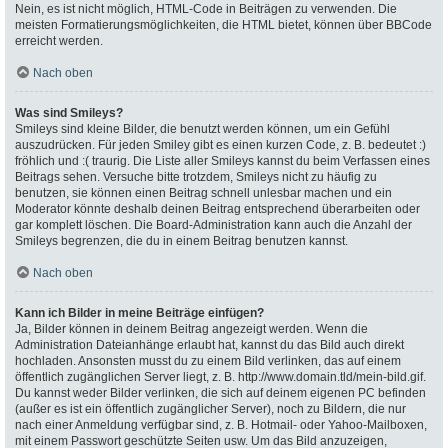
Nein, es ist nicht möglich, HTML-Code in Beiträgen zu verwenden. Die
meisten Formatierungsmöglichkeiten, die HTML bietet, können über BBCode
erreicht werden.
Nach oben
Was sind Smileys?
Smileys sind kleine Bilder, die benutzt werden können, um ein Gefühl
auszudrücken. Für jeden Smiley gibt es einen kurzen Code, z. B. bedeutet :)
fröhlich und :( traurig. Die Liste aller Smileys kannst du beim Verfassen eines
Beitrags sehen. Versuche bitte trotzdem, Smileys nicht zu häufig zu
benutzen, sie können einen Beitrag schnell unlesbar machen und ein
Moderator könnte deshalb deinen Beitrag entsprechend überarbeiten oder
gar komplett löschen. Die Board-Administration kann auch die Anzahl der
Smileys begrenzen, die du in einem Beitrag benutzen kannst.
Nach oben
Kann ich Bilder in meine Beiträge einfügen?
Ja, Bilder können in deinem Beitrag angezeigt werden. Wenn die
Administration Dateianhänge erlaubt hat, kannst du das Bild auch direkt
hochladen. Ansonsten musst du zu einem Bild verlinken, das auf einem
öffentlich zugänglichen Server liegt, z. B. http://www.domain.tld/mein-bild.gif.
Du kannst weder Bilder verlinken, die sich auf deinem eigenen PC befinden
(außer es ist ein öffentlich zugänglicher Server), noch zu Bildern, die nur
nach einer Anmeldung verfügbar sind, z. B. Hotmail- oder Yahoo-Mailboxen,
mit einem Passwort geschützte Seiten usw. Um das Bild anzuzeigen,