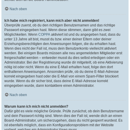
Nach oben
Ich habe mich registriert, kann mich aber nicht anmelden!
Überprüfe zuerst, ob du den richtigen Benutzernamen und das richtige
Passwort eingegeben hast. Wenn diese stimmen, dann gibt es zwei
Möglichkeiten. Wenn
COPPA
aktiviert ist und du angegeben hast, dass du
unter 13 Jahre alt bist, musst du bzw. einer deiner Eltern oder deiner
Erziehungsberechtigten den Anweisungen folgen, die du erhalten hast.
Wenn dies nicht der Fall ist, muss dein Benutzerkonto vielleicht aktiviert
werden. Bei einigen Boards müssen alle neu angemeldeten Mitglieder erst
freigeschaltet werden – entweder musst du dies selbst erledigen oder ein
Administrator. Bei der Registrierung wurde dir mitgeteilt, ob eine Aktivierung
nötig ist oder nicht. Wenn du eine E-Mail erhalten hast, folge den dort
enthaltenen Anweisungen. Ansonsten prüfe, ob du deine E-Mail-Adresse
korrekt eingegeben hast oder die E-Mail von einem Spam-Filter blockiert
wurde. Wenn du dir sicher bist, dass deine E-Mail-Adresse korrekt
eingegeben wurde, dann kontaktiere einen Administrator.
Nach oben
Warum kann ich mich nicht anmelden?
Dafür gibt es viele mögliche Gründe. Prüfe zunächst, ob dein Benutzername
und dein Passwort richtig sind. Wenn dies der Fall ist, wende dich an einen
Board-Administrator, um sicherzugehen, dass du nicht gesperrt wurdest. Es
ist ebenfalls möglich, dass ein Konfigurationsproblem mit der Website
vorliegt, welches ein Administrator lösen muss.