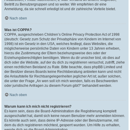
Beitritt zu Benutzergruppen und so weiter. Wir empfehlen dir eine
Anmeldung, da sie schnell erledigt ist und dir zahlreiche Vorteile bietet.
Nach oben
Was ist COPPA?
COPPA, ausgeschrieben Children’s Online Privacy Protection Act of 1998
(deutsch: Gesetz zum Schutz der Privatsphäre von Kindern im Internet von
1998) ist ein Gesetz in den USA, welches festlegt, dass Websites, die
möglicherweise persönliche Daten von Kindern unter 13 Jahren erheben,
hierzu die Zustimmung der Eltern beziehungsweise des oder der
Erziehungsberechtigten benötigen. Wenn du dir unsicher bist, ob dies auf
dich oder die Website, auf der du dich zu registrieren versuchst, zutrifft, ziehe
einen rechtlichen Beistand zu Rate. Bitte beachte, dass phpBB Limited und
der Besitzer dieses Boards keine Rechtsberatung anbieten kann und nicht
die Anlaufstelle für Rechtsangelegenheiten jeglicher Art ist; außer solchen,
die unter der Frage „An wen soll ich mich wenden, falls es Beschwerden
oder juristische Anfragen zu diesem Forum gibt?“ behandelt werden.
Nach oben
Warum kann ich mich nicht registrieren?
Es kann sein, dass die Board-Administration die Registrierung komplett
ausgeschaltet hat, damit sich keine neuen Benutzer mehr anmelden können.
Es könnte auch sein, dass deine IP-Adresse oder der Benutzername, mit
dem du dich registrieren möchtest, gesperrt wurden. Um Hilfe zu erhalten,
wende dich an die Board-Administration.