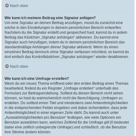
Nach oben
Wie kann ich meinem Beitrag eine Signatur anfügen?
Um eine Signatur an deinen Beitrag anzufügen, musst du zunächst eine
solche in den Einstellungen in deinem persönlichen Bereich entwerfen.
Nachdem du die Signatur erstellt und gespeichert hast, kannst du in jedem
Beitrag das Kästchen „Signatur anhängen“ aktivieren. Du kannst eine
Signatur auch hinzufügen, indem du in deinem persönlichen Bereich das
standardmäßige Anhängen deiner Signatur aktivierst. Wenn du einen
einzelnen Beitrag dennoch ohne Signatur verfassen möchtest, so kannst du
dort einfach das Kontrollkästchen „Signatur anhängen“ wieder deaktivieren.
Nach oben
Wie kann ich eine Umfrage erstellen?
Wenn du ein neues Thema eröffnest oder den ersten Beitrag eines Themas
bearbeitest, findest du ein Register „Umfrage erstellen“ unterhalb des
Formulars zur Beitragserstellung. Solltest du diesen Bereich nicht sehen
können, so hast du wahrscheinlich nicht die Berechtigung, Umfragen zu
erstellen. Du solltest einen Titel und mindestens zwei Antwortmöglichkeiten
in die entsprechenden Felder eingeben und dabei sicherstellen, dass jede
Antwortmöglichkeit in einer eigenen Zeile steht. Du kannst auch unter
„Auswahlmöglichkeiten pro Benutzer“ festlegen, wie viele Optionen ein
Benutzer auswählen kann, welches Zeitlimit für die Umfrage gilt (0 bedeutet
dabei eine zeitlich unbegrenzte Umfrage) und schließlich, ob die Benutzer
ihre Stimme ändern können.