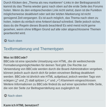
Durch Klicken des „Thema als neu markieren“-Links in der Beitragsansicht
kannst du das Thema wieder ganz nach oben auf die erste Seite des Forums
holen. Wenn du den entsprechenden Link nicht siehst, dann ist die Funktion
möglicherweise deaktiviert oder seit der letzten Markierung ist nicht
genügend Zeit vergangen. Es ist auch möglich, das Thema nach oben zu
holen, indem du einfach eine Antwort darauf schreibst. Stelle jedoch sicher,
dass du die Regeln dieses Boards beachtest! Es wird meist nicht gerne
gesehen, wenn ohne triftigen Grund auf alte oder abgeschlossene Themen
geantwortet wird.
Nach oben
Textformatierung und Thementypen
Was ist BBCode?
BBCode ist eine spezielle Umsetzung von HTML, die dir weitreichende
Formatierungsmöglichkeiten für deinen Text gibt. Die Rechte zur
Verwendung von BBCode werden durch die Board-Administration vergeben,
können jedoch auch durch dich für jeden einzelnen Beitrag deaktiviert
werden. BBCode ist ähnlich wie HTML aufgebaut, jedoch werden Tags von
eckigen („[“ und „]“) statt spitzen („<“ und „>“) Klammern eingeschlossen.
Weitere Informationen zu BBCode findest du auf einer speziellen Hilfe-Seite,
die von der Seite zur Beitragserstellung aus zugänglich ist.
Nach oben
Kann ich HTML benutzen?