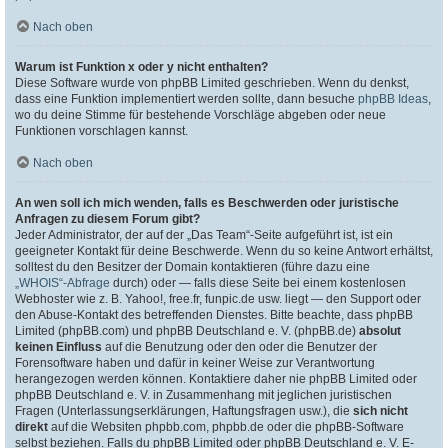
Nach oben
Warum ist Funktion x oder y nicht enthalten?
Diese Software wurde von phpBB Limited geschrieben. Wenn du denkst,
dass eine Funktion implementiert werden sollte, dann besuche
phpBB Ideas
,
wo du deine Stimme für bestehende Vorschläge abgeben oder neue
Funktionen vorschlagen kannst.
Nach oben
An wen soll ich mich wenden, falls es Beschwerden oder juristische
Anfragen zu diesem Forum gibt?
Jeder Administrator, der auf der „Das Team“-Seite aufgeführt ist, ist ein
geeigneter Kontakt für deine Beschwerde. Wenn du so keine Antwort erhältst,
solltest du den Besitzer der Domain kontaktieren (führe dazu eine
„WHOIS“-Abfrage
durch) oder — falls diese Seite bei einem kostenlosen
Webhoster wie z. B. Yahoo!, free.fr, funpic.de usw. liegt — den Support oder
den Abuse-Kontakt des betreffenden Dienstes. Bitte beachte, dass phpBB
Limited (phpBB.com) und phpBB Deutschland e. V. (phpBB.de)
absolut
keinen Einfluss
auf die Benutzung oder den oder die Benutzer der
Forensoftware haben und dafür in keiner Weise zur Verantwortung
herangezogen werden können. Kontaktiere daher nie phpBB Limited oder
phpBB Deutschland e. V. in Zusammenhang mit jeglichen juristischen
Fragen (Unterlassungserklärungen, Haftungsfragen usw.), die
sich nicht
direkt
auf die Websiten phpbb.com, phpbb.de oder die phpBB-Software
selbst beziehen. Falls du phpBB Limited oder phpBB Deutschland e. V. E-