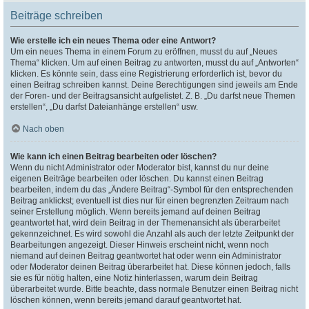
Beiträge schreiben
Wie erstelle ich ein neues Thema oder eine Antwort?
Um ein neues Thema in einem Forum zu eröffnen, musst du auf „Neues
Thema“ klicken. Um auf einen Beitrag zu antworten, musst du auf „Antworten“
klicken. Es könnte sein, dass eine Registrierung erforderlich ist, bevor du
einen Beitrag schreiben kannst. Deine Berechtigungen sind jeweils am Ende
der Foren- und der Beitragsansicht aufgelistet. Z. B. „Du darfst neue Themen
erstellen“, „Du darfst Dateianhänge erstellen“ usw.
Nach oben
Wie kann ich einen Beitrag bearbeiten oder löschen?
Wenn du nicht Administrator oder Moderator bist, kannst du nur deine
eigenen Beiträge bearbeiten oder löschen. Du kannst einen Beitrag
bearbeiten, indem du das „Ändere Beitrag“-Symbol für den entsprechenden
Beitrag anklickst; eventuell ist dies nur für einen begrenzten Zeitraum nach
seiner Erstellung möglich. Wenn bereits jemand auf deinen Beitrag
geantwortet hat, wird dein Beitrag in der Themenansicht als überarbeitet
gekennzeichnet. Es wird sowohl die Anzahl als auch der letzte Zeitpunkt der
Bearbeitungen angezeigt. Dieser Hinweis erscheint nicht, wenn noch
niemand auf deinen Beitrag geantwortet hat oder wenn ein Administrator
oder Moderator deinen Beitrag überarbeitet hat. Diese können jedoch, falls
sie es für nötig halten, eine Notiz hinterlassen, warum dein Beitrag
überarbeitet wurde. Bitte beachte, dass normale Benutzer einen Beitrag nicht
löschen können, wenn bereits jemand darauf geantwortet hat.