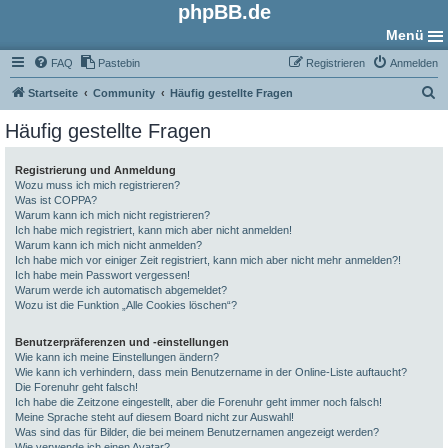
phpBB.de
Menü
FAQ
Pastebin
Registrieren
Anmelden
S
Startseite
Community
Häufig gestellte Fragen
u
Häufig gestellte Fragen
c
h
Registrierung und Anmeldung
Wozu muss ich mich registrieren?
e
Was ist COPPA?
Warum kann ich mich nicht registrieren?
Ich habe mich registriert, kann mich aber nicht anmelden!
Warum kann ich mich nicht anmelden?
Ich habe mich vor einiger Zeit registriert, kann mich aber nicht mehr anmelden?!
Ich habe mein Passwort vergessen!
Warum werde ich automatisch abgemeldet?
Wozu ist die Funktion „Alle Cookies löschen“?
Benutzerpräferenzen und -einstellungen
Wie kann ich meine Einstellungen ändern?
Wie kann ich verhindern, dass mein Benutzername in der Online-Liste auftaucht?
Die Forenuhr geht falsch!
Ich habe die Zeitzone eingestellt, aber die Forenuhr geht immer noch falsch!
Meine Sprache steht auf diesem Board nicht zur Auswahl!
Was sind das für Bilder, die bei meinem Benutzernamen angezeigt werden?
Wie verwende ich einen Avatar?