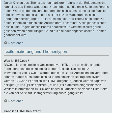
Durch Klicken des „Thema als neu markieren“-Links in der Beitragsansicht
kannst du das Thema wieder ganz nach oben auf die erste Seite des Forums
holen. Wenn du den entsprechenden Link nicht siehst, dann ist die Funktion
möglicherweise deaktiviert oder seit der letzten Markierung ist nicht
genügend Zeit vergangen. Es ist auch möglich, das Thema nach oben zu
holen, indem du einfach eine Antwort darauf schreibst. Stelle jedoch sicher,
dass du die Regeln dieses Boards beachtest! Es wird meist nicht gerne
gesehen, wenn ohne triftigen Grund auf alte oder abgeschlossene Themen
geantwortet wird.
Nach oben
Textformatierung und Thementypen
Was ist BBCode?
BBCode ist eine spezielle Umsetzung von HTML, die dir weitreichende
Formatierungsmöglichkeiten für deinen Text gibt. Die Rechte zur
Verwendung von BBCode werden durch die Board-Administration vergeben,
können jedoch auch durch dich für jeden einzelnen Beitrag deaktiviert
werden. BBCode ist ähnlich wie HTML aufgebaut, jedoch werden Tags von
eckigen („[“ und „]“) statt spitzen („<“ und „>“) Klammern eingeschlossen.
Weitere Informationen zu BBCode findest du auf einer speziellen Hilfe-Seite,
die von der Seite zur Beitragserstellung aus zugänglich ist.
Nach oben
Kann ich HTML benutzen?