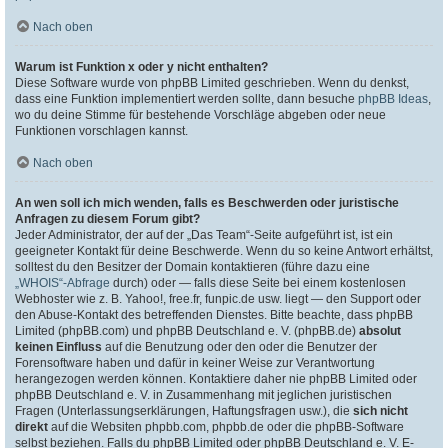
Nach oben
Warum ist Funktion x oder y nicht enthalten?
Diese Software wurde von phpBB Limited geschrieben. Wenn du denkst,
dass eine Funktion implementiert werden sollte, dann besuche
phpBB Ideas
,
wo du deine Stimme für bestehende Vorschläge abgeben oder neue
Funktionen vorschlagen kannst.
Nach oben
An wen soll ich mich wenden, falls es Beschwerden oder juristische
Anfragen zu diesem Forum gibt?
Jeder Administrator, der auf der „Das Team“-Seite aufgeführt ist, ist ein
geeigneter Kontakt für deine Beschwerde. Wenn du so keine Antwort erhältst,
solltest du den Besitzer der Domain kontaktieren (führe dazu eine
„WHOIS“-Abfrage
durch) oder — falls diese Seite bei einem kostenlosen
Webhoster wie z. B. Yahoo!, free.fr, funpic.de usw. liegt — den Support oder
den Abuse-Kontakt des betreffenden Dienstes. Bitte beachte, dass phpBB
Limited (phpBB.com) und phpBB Deutschland e. V. (phpBB.de)
absolut
keinen Einfluss
auf die Benutzung oder den oder die Benutzer der
Forensoftware haben und dafür in keiner Weise zur Verantwortung
herangezogen werden können. Kontaktiere daher nie phpBB Limited oder
phpBB Deutschland e. V. in Zusammenhang mit jeglichen juristischen
Fragen (Unterlassungserklärungen, Haftungsfragen usw.), die
sich nicht
direkt
auf die Websiten phpbb.com, phpbb.de oder die phpBB-Software
selbst beziehen. Falls du phpBB Limited oder phpBB Deutschland e. V. E-