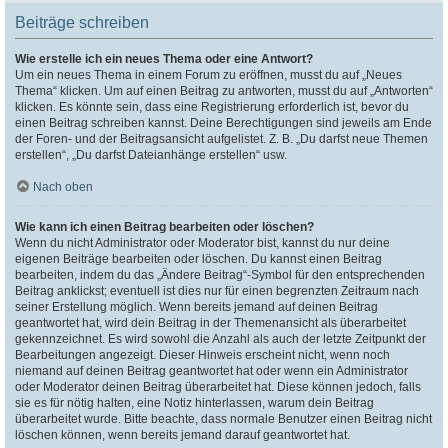
Beiträge schreiben
Wie erstelle ich ein neues Thema oder eine Antwort?
Um ein neues Thema in einem Forum zu eröffnen, musst du auf „Neues
Thema“ klicken. Um auf einen Beitrag zu antworten, musst du auf „Antworten“
klicken. Es könnte sein, dass eine Registrierung erforderlich ist, bevor du
einen Beitrag schreiben kannst. Deine Berechtigungen sind jeweils am Ende
der Foren- und der Beitragsansicht aufgelistet. Z. B. „Du darfst neue Themen
erstellen“, „Du darfst Dateianhänge erstellen“ usw.
Nach oben
Wie kann ich einen Beitrag bearbeiten oder löschen?
Wenn du nicht Administrator oder Moderator bist, kannst du nur deine
eigenen Beiträge bearbeiten oder löschen. Du kannst einen Beitrag
bearbeiten, indem du das „Ändere Beitrag“-Symbol für den entsprechenden
Beitrag anklickst; eventuell ist dies nur für einen begrenzten Zeitraum nach
seiner Erstellung möglich. Wenn bereits jemand auf deinen Beitrag
geantwortet hat, wird dein Beitrag in der Themenansicht als überarbeitet
gekennzeichnet. Es wird sowohl die Anzahl als auch der letzte Zeitpunkt der
Bearbeitungen angezeigt. Dieser Hinweis erscheint nicht, wenn noch
niemand auf deinen Beitrag geantwortet hat oder wenn ein Administrator
oder Moderator deinen Beitrag überarbeitet hat. Diese können jedoch, falls
sie es für nötig halten, eine Notiz hinterlassen, warum dein Beitrag
überarbeitet wurde. Bitte beachte, dass normale Benutzer einen Beitrag nicht
löschen können, wenn bereits jemand darauf geantwortet hat.