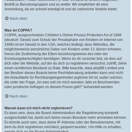
Beitritt zu Benutzergruppen und so weiter. Wir empfehlen dir eine
Anmeldung, da sie schnell erledigt ist und dir zahlreiche Vorteile bietet.
Nach oben
Was ist COPPA?
COPPA, ausgeschrieben Children’s Online Privacy Protection Act of 1998
(deutsch: Gesetz zum Schutz der Privatsphäre von Kindern im Internet von
1998) ist ein Gesetz in den USA, welches festlegt, dass Websites, die
möglicherweise persönliche Daten von Kindern unter 13 Jahren erheben,
hierzu die Zustimmung der Eltern beziehungsweise des oder der
Erziehungsberechtigten benötigen. Wenn du dir unsicher bist, ob dies auf
dich oder die Website, auf der du dich zu registrieren versuchst, zutrifft, ziehe
einen rechtlichen Beistand zu Rate. Bitte beachte, dass phpBB Limited und
der Besitzer dieses Boards keine Rechtsberatung anbieten kann und nicht
die Anlaufstelle für Rechtsangelegenheiten jeglicher Art ist; außer solchen,
die unter der Frage „An wen soll ich mich wenden, falls es Beschwerden
oder juristische Anfragen zu diesem Forum gibt?“ behandelt werden.
Nach oben
Warum kann ich mich nicht registrieren?
Es kann sein, dass die Board-Administration die Registrierung komplett
ausgeschaltet hat, damit sich keine neuen Benutzer mehr anmelden können.
Es könnte auch sein, dass deine IP-Adresse oder der Benutzername, mit
dem du dich registrieren möchtest, gesperrt wurden. Um Hilfe zu erhalten,
wende dich an die Board-Administration.