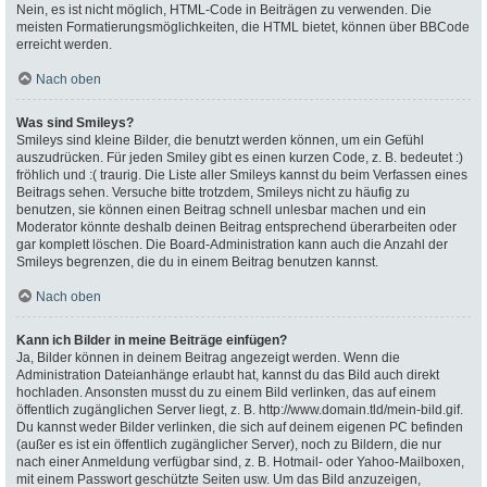
Nein, es ist nicht möglich, HTML-Code in Beiträgen zu verwenden. Die
meisten Formatierungsmöglichkeiten, die HTML bietet, können über BBCode
erreicht werden.
Nach oben
Was sind Smileys?
Smileys sind kleine Bilder, die benutzt werden können, um ein Gefühl
auszudrücken. Für jeden Smiley gibt es einen kurzen Code, z. B. bedeutet :)
fröhlich und :( traurig. Die Liste aller Smileys kannst du beim Verfassen eines
Beitrags sehen. Versuche bitte trotzdem, Smileys nicht zu häufig zu
benutzen, sie können einen Beitrag schnell unlesbar machen und ein
Moderator könnte deshalb deinen Beitrag entsprechend überarbeiten oder
gar komplett löschen. Die Board-Administration kann auch die Anzahl der
Smileys begrenzen, die du in einem Beitrag benutzen kannst.
Nach oben
Kann ich Bilder in meine Beiträge einfügen?
Ja, Bilder können in deinem Beitrag angezeigt werden. Wenn die
Administration Dateianhänge erlaubt hat, kannst du das Bild auch direkt
hochladen. Ansonsten musst du zu einem Bild verlinken, das auf einem
öffentlich zugänglichen Server liegt, z. B. http://www.domain.tld/mein-bild.gif.
Du kannst weder Bilder verlinken, die sich auf deinem eigenen PC befinden
(außer es ist ein öffentlich zugänglicher Server), noch zu Bildern, die nur
nach einer Anmeldung verfügbar sind, z. B. Hotmail- oder Yahoo-Mailboxen,
mit einem Passwort geschützte Seiten usw. Um das Bild anzuzeigen,