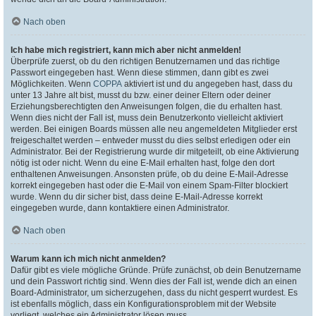
Nach oben
Ich habe mich registriert, kann mich aber nicht anmelden!
Überprüfe zuerst, ob du den richtigen Benutzernamen und das richtige
Passwort eingegeben hast. Wenn diese stimmen, dann gibt es zwei
Möglichkeiten. Wenn
COPPA
aktiviert ist und du angegeben hast, dass du
unter 13 Jahre alt bist, musst du bzw. einer deiner Eltern oder deiner
Erziehungsberechtigten den Anweisungen folgen, die du erhalten hast.
Wenn dies nicht der Fall ist, muss dein Benutzerkonto vielleicht aktiviert
werden. Bei einigen Boards müssen alle neu angemeldeten Mitglieder erst
freigeschaltet werden – entweder musst du dies selbst erledigen oder ein
Administrator. Bei der Registrierung wurde dir mitgeteilt, ob eine Aktivierung
nötig ist oder nicht. Wenn du eine E-Mail erhalten hast, folge den dort
enthaltenen Anweisungen. Ansonsten prüfe, ob du deine E-Mail-Adresse
korrekt eingegeben hast oder die E-Mail von einem Spam-Filter blockiert
wurde. Wenn du dir sicher bist, dass deine E-Mail-Adresse korrekt
eingegeben wurde, dann kontaktiere einen Administrator.
Nach oben
Warum kann ich mich nicht anmelden?
Dafür gibt es viele mögliche Gründe. Prüfe zunächst, ob dein Benutzername
und dein Passwort richtig sind. Wenn dies der Fall ist, wende dich an einen
Board-Administrator, um sicherzugehen, dass du nicht gesperrt wurdest. Es
ist ebenfalls möglich, dass ein Konfigurationsproblem mit der Website
vorliegt, welches ein Administrator lösen muss.