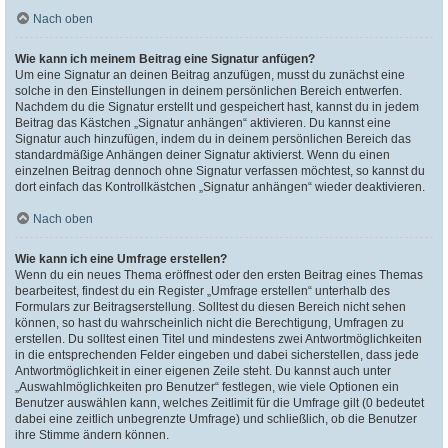
Nach oben
Wie kann ich meinem Beitrag eine Signatur anfügen?
Um eine Signatur an deinen Beitrag anzufügen, musst du zunächst eine
solche in den Einstellungen in deinem persönlichen Bereich entwerfen.
Nachdem du die Signatur erstellt und gespeichert hast, kannst du in jedem
Beitrag das Kästchen „Signatur anhängen“ aktivieren. Du kannst eine
Signatur auch hinzufügen, indem du in deinem persönlichen Bereich das
standardmäßige Anhängen deiner Signatur aktivierst. Wenn du einen
einzelnen Beitrag dennoch ohne Signatur verfassen möchtest, so kannst du
dort einfach das Kontrollkästchen „Signatur anhängen“ wieder deaktivieren.
Nach oben
Wie kann ich eine Umfrage erstellen?
Wenn du ein neues Thema eröffnest oder den ersten Beitrag eines Themas
bearbeitest, findest du ein Register „Umfrage erstellen“ unterhalb des
Formulars zur Beitragserstellung. Solltest du diesen Bereich nicht sehen
können, so hast du wahrscheinlich nicht die Berechtigung, Umfragen zu
erstellen. Du solltest einen Titel und mindestens zwei Antwortmöglichkeiten
in die entsprechenden Felder eingeben und dabei sicherstellen, dass jede
Antwortmöglichkeit in einer eigenen Zeile steht. Du kannst auch unter
„Auswahlmöglichkeiten pro Benutzer“ festlegen, wie viele Optionen ein
Benutzer auswählen kann, welches Zeitlimit für die Umfrage gilt (0 bedeutet
dabei eine zeitlich unbegrenzte Umfrage) und schließlich, ob die Benutzer
ihre Stimme ändern können.