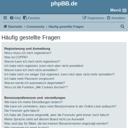
phpBB.de
Menü
FAQ
Pastebin
Registrieren
Anmelden
S
Startseite
Community
Häufig gestellte Fragen
u
Häufig gestellte Fragen
c
h
Registrierung und Anmeldung
Wozu muss ich mich registrieren?
e
Was ist COPPA?
Warum kann ich mich nicht registrieren?
Ich habe mich registriert, kann mich aber nicht anmelden!
Warum kann ich mich nicht anmelden?
Ich habe mich vor einiger Zeit registriert, kann mich aber nicht mehr anmelden?!
Ich habe mein Passwort vergessen!
Warum werde ich automatisch abgemeldet?
Wozu ist die Funktion „Alle Cookies löschen“?
Benutzerpräferenzen und -einstellungen
Wie kann ich meine Einstellungen ändern?
Wie kann ich verhindern, dass mein Benutzername in der Online-Liste auftaucht?
Die Forenuhr geht falsch!
Ich habe die Zeitzone eingestellt, aber die Forenuhr geht immer noch falsch!
Meine Sprache steht auf diesem Board nicht zur Auswahl!
Was sind das für Bilder, die bei meinem Benutzernamen angezeigt werden?
Wie verwende ich einen Avatar?