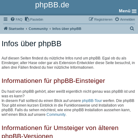
phpBB.de
Menü
FAQ
Pastebin
Registrieren
Anmelden
S
Startseite
Community
Infos über phpBB
u
Infos über phpBB
c
h
e
Auf diesen Seiten findest du nützliche Infos rund um phpBB. Egal ob du als
Einsteiger, alter Hase oder gar als Extension-Entwickler diese Seite besuchst, in
allen drei Fällen findest du hier nützliche Informationen.
Informationen für phpBB-Einsteiger
Du hast von phpBB gehört, aber weißt eigentlich nicht genau was phpBB ist und
was es kann?
In diesem Fall solltest du einen Blick auf unsere
phpBB-Tour
werfen. Die phpBB
Tour gibt einen kurzen Einblick in die Funktionsweise und Installation von
phpBB. Falls du sehen möchtest, wie eine phpBB Installation aussehen kann,
wirf einen Blick auf unsere
Community
.
Informationen für Umsteiger von älteren
phpBB-Versionen