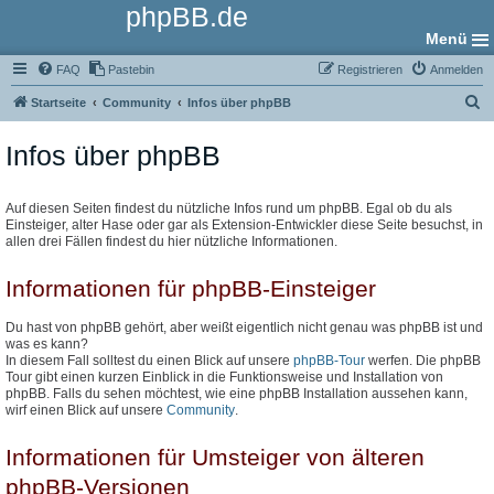
phpBB.de
Menü
FAQ
Pastebin
Registrieren
Anmelden
S
Startseite
Community
Infos über phpBB
u
Infos über phpBB
c
h
e
Auf diesen Seiten findest du nützliche Infos rund um phpBB. Egal ob du als
Einsteiger, alter Hase oder gar als Extension-Entwickler diese Seite besuchst, in
allen drei Fällen findest du hier nützliche Informationen.
Informationen für phpBB-Einsteiger
Du hast von phpBB gehört, aber weißt eigentlich nicht genau was phpBB ist und
was es kann?
In diesem Fall solltest du einen Blick auf unsere
phpBB-Tour
werfen. Die phpBB
Tour gibt einen kurzen Einblick in die Funktionsweise und Installation von
phpBB. Falls du sehen möchtest, wie eine phpBB Installation aussehen kann,
wirf einen Blick auf unsere
Community
.
Informationen für Umsteiger von älteren
phpBB-Versionen