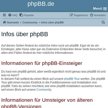
phpBB.de
Menü
FAQ
Pastebin
Registrieren
Anmelden
S
Startseite
Community
Infos über phpBB
u
Infos über phpBB
c
h
e
Auf diesen Seiten findest du nützliche Infos rund um phpBB. Egal ob du als
Einsteiger, alter Hase oder gar als Extension-Entwickler diese Seite besuchst, in
allen drei Fällen findest du hier nützliche Informationen.
Informationen für phpBB-Einsteiger
Du hast von phpBB gehört, aber weißt eigentlich nicht genau was phpBB ist und
was es kann?
In diesem Fall solltest du einen Blick auf unsere
phpBB-Tour
werfen. Die phpBB
Tour gibt einen kurzen Einblick in die Funktionsweise und Installation von
phpBB. Falls du sehen möchtest, wie eine phpBB Installation aussehen kann,
wirf einen Blick auf unsere
Community
.
Informationen für Umsteiger von älteren
phpBB-Versionen