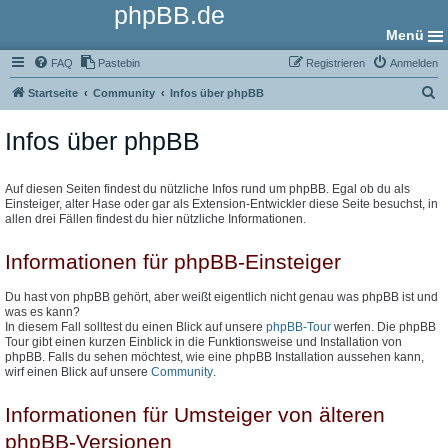
phpBB.de
Menü
FAQ
Pastebin
Registrieren
Anmelden
S
Startseite
Community
Infos über phpBB
u
Infos über phpBB
c
h
e
Auf diesen Seiten findest du nützliche Infos rund um phpBB. Egal ob du als
Einsteiger, alter Hase oder gar als Extension-Entwickler diese Seite besuchst, in
allen drei Fällen findest du hier nützliche Informationen.
Informationen für phpBB-Einsteiger
Du hast von phpBB gehört, aber weißt eigentlich nicht genau was phpBB ist und
was es kann?
In diesem Fall solltest du einen Blick auf unsere
phpBB-Tour
werfen. Die phpBB
Tour gibt einen kurzen Einblick in die Funktionsweise und Installation von
phpBB. Falls du sehen möchtest, wie eine phpBB Installation aussehen kann,
wirf einen Blick auf unsere
Community
.
Informationen für Umsteiger von älteren
phpBB-Versionen