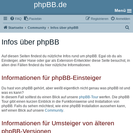
phpBB.de
Menü
FAQ
Pastebin
Registrieren
Anmelden
S
Startseite
Community
Infos über phpBB
u
Infos über phpBB
c
h
e
Auf diesen Seiten findest du nützliche Infos rund um phpBB. Egal ob du als
Einsteiger, alter Hase oder gar als Extension-Entwickler diese Seite besuchst, in
allen drei Fällen findest du hier nützliche Informationen.
Informationen für phpBB-Einsteiger
Du hast von phpBB gehört, aber weißt eigentlich nicht genau was phpBB ist und
was es kann?
In diesem Fall solltest du einen Blick auf unsere
phpBB-Tour
werfen. Die phpBB
Tour gibt einen kurzen Einblick in die Funktionsweise und Installation von
phpBB. Falls du sehen möchtest, wie eine phpBB Installation aussehen kann,
wirf einen Blick auf unsere
Community
.
Informationen für Umsteiger von älteren
phpBB-Versionen