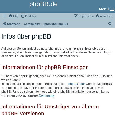
phpBB.de
Menü
FAQ
Pastebin
Registrieren
Anmelden
S
Startseite
Community
Infos über phpBB
u
Infos über phpBB
c
h
e
Auf diesen Seiten findest du nützliche Infos rund um phpBB. Egal ob du als
Einsteiger, alter Hase oder gar als Extension-Entwickler diese Seite besuchst, in
allen drei Fällen findest du hier nützliche Informationen.
Informationen für phpBB-Einsteiger
Du hast von phpBB gehört, aber weißt eigentlich nicht genau was phpBB ist und
was es kann?
In diesem Fall solltest du einen Blick auf unsere
phpBB-Tour
werfen. Die phpBB
Tour gibt einen kurzen Einblick in die Funktionsweise und Installation von
phpBB. Falls du sehen möchtest, wie eine phpBB Installation aussehen kann,
wirf einen Blick auf unsere
Community
.
Informationen für Umsteiger von älteren
phpBB-Versionen