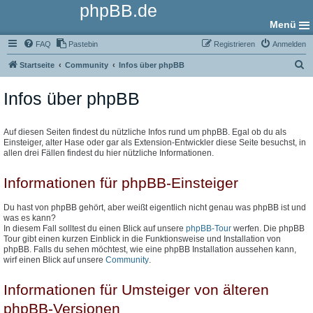
phpBB.de
Menü
FAQ
Pastebin
Registrieren
Anmelden
S
Startseite
Community
Infos über phpBB
u
Infos über phpBB
c
h
e
Auf diesen Seiten findest du nützliche Infos rund um phpBB. Egal ob du als
Einsteiger, alter Hase oder gar als Extension-Entwickler diese Seite besuchst, in
allen drei Fällen findest du hier nützliche Informationen.
Informationen für phpBB-Einsteiger
Du hast von phpBB gehört, aber weißt eigentlich nicht genau was phpBB ist und
was es kann?
In diesem Fall solltest du einen Blick auf unsere
phpBB-Tour
werfen. Die phpBB
Tour gibt einen kurzen Einblick in die Funktionsweise und Installation von
phpBB. Falls du sehen möchtest, wie eine phpBB Installation aussehen kann,
wirf einen Blick auf unsere
Community
.
Informationen für Umsteiger von älteren
phpBB-Versionen