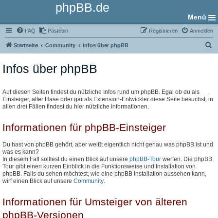
phpBB.de
Menü
FAQ
Pastebin
Registrieren
Anmelden
S
Startseite
Community
Infos über phpBB
u
Infos über phpBB
c
h
e
Auf diesen Seiten findest du nützliche Infos rund um phpBB. Egal ob du als
Einsteiger, alter Hase oder gar als Extension-Entwickler diese Seite besuchst, in
allen drei Fällen findest du hier nützliche Informationen.
Informationen für phpBB-Einsteiger
Du hast von phpBB gehört, aber weißt eigentlich nicht genau was phpBB ist und
was es kann?
In diesem Fall solltest du einen Blick auf unsere
phpBB-Tour
werfen. Die phpBB
Tour gibt einen kurzen Einblick in die Funktionsweise und Installation von
phpBB. Falls du sehen möchtest, wie eine phpBB Installation aussehen kann,
wirf einen Blick auf unsere
Community
.
Informationen für Umsteiger von älteren
phpBB-Versionen