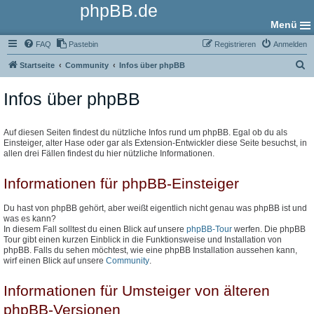
phpBB.de
Menü
FAQ
Pastebin
Registrieren
Anmelden
S
Startseite
Community
Infos über phpBB
u
Infos über phpBB
c
h
e
Auf diesen Seiten findest du nützliche Infos rund um phpBB. Egal ob du als
Einsteiger, alter Hase oder gar als Extension-Entwickler diese Seite besuchst, in
allen drei Fällen findest du hier nützliche Informationen.
Informationen für phpBB-Einsteiger
Du hast von phpBB gehört, aber weißt eigentlich nicht genau was phpBB ist und
was es kann?
In diesem Fall solltest du einen Blick auf unsere
phpBB-Tour
werfen. Die phpBB
Tour gibt einen kurzen Einblick in die Funktionsweise und Installation von
phpBB. Falls du sehen möchtest, wie eine phpBB Installation aussehen kann,
wirf einen Blick auf unsere
Community
.
Informationen für Umsteiger von älteren
phpBB-Versionen