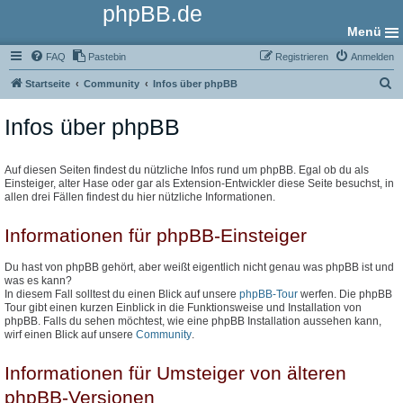
phpBB.de
Menü
FAQ
Pastebin
Registrieren
Anmelden
S
Startseite
Community
Infos über phpBB
u
Infos über phpBB
c
h
e
Auf diesen Seiten findest du nützliche Infos rund um phpBB. Egal ob du als
Einsteiger, alter Hase oder gar als Extension-Entwickler diese Seite besuchst, in
allen drei Fällen findest du hier nützliche Informationen.
Informationen für phpBB-Einsteiger
Du hast von phpBB gehört, aber weißt eigentlich nicht genau was phpBB ist und
was es kann?
In diesem Fall solltest du einen Blick auf unsere
phpBB-Tour
werfen. Die phpBB
Tour gibt einen kurzen Einblick in die Funktionsweise und Installation von
phpBB. Falls du sehen möchtest, wie eine phpBB Installation aussehen kann,
wirf einen Blick auf unsere
Community
.
Informationen für Umsteiger von älteren
phpBB-Versionen