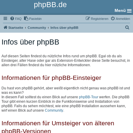
phpBB.de
Menü
FAQ
Pastebin
Registrieren
Anmelden
S
Startseite
Community
Infos über phpBB
u
Infos über phpBB
c
h
e
Auf diesen Seiten findest du nützliche Infos rund um phpBB. Egal ob du als
Einsteiger, alter Hase oder gar als Extension-Entwickler diese Seite besuchst, in
allen drei Fällen findest du hier nützliche Informationen.
Informationen für phpBB-Einsteiger
Du hast von phpBB gehört, aber weißt eigentlich nicht genau was phpBB ist und
was es kann?
In diesem Fall solltest du einen Blick auf unsere
phpBB-Tour
werfen. Die phpBB
Tour gibt einen kurzen Einblick in die Funktionsweise und Installation von
phpBB. Falls du sehen möchtest, wie eine phpBB Installation aussehen kann,
wirf einen Blick auf unsere
Community
.
Informationen für Umsteiger von älteren
phpBB-Versionen