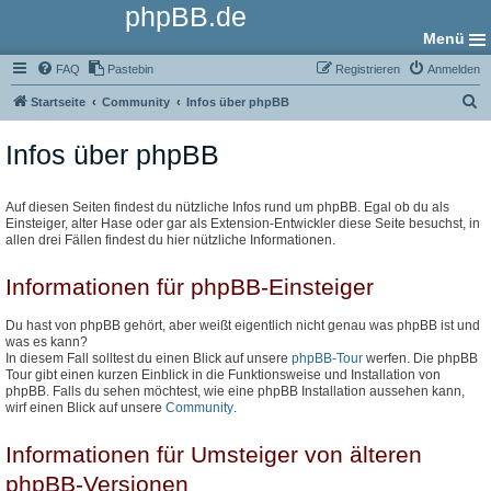
phpBB.de
Menü
FAQ
Pastebin
Registrieren
Anmelden
S
Startseite
Community
Infos über phpBB
u
Infos über phpBB
c
h
e
Auf diesen Seiten findest du nützliche Infos rund um phpBB. Egal ob du als
Einsteiger, alter Hase oder gar als Extension-Entwickler diese Seite besuchst, in
allen drei Fällen findest du hier nützliche Informationen.
Informationen für phpBB-Einsteiger
Du hast von phpBB gehört, aber weißt eigentlich nicht genau was phpBB ist und
was es kann?
In diesem Fall solltest du einen Blick auf unsere
phpBB-Tour
werfen. Die phpBB
Tour gibt einen kurzen Einblick in die Funktionsweise und Installation von
phpBB. Falls du sehen möchtest, wie eine phpBB Installation aussehen kann,
wirf einen Blick auf unsere
Community
.
Informationen für Umsteiger von älteren
phpBB-Versionen