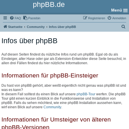
phpBB.de
Menü
FAQ
Pastebin
Registrieren
Anmelden
S
Startseite
Community
Infos über phpBB
u
Infos über phpBB
c
h
e
Auf diesen Seiten findest du nützliche Infos rund um phpBB. Egal ob du als
Einsteiger, alter Hase oder gar als Extension-Entwickler diese Seite besuchst, in
allen drei Fällen findest du hier nützliche Informationen.
Informationen für phpBB-Einsteiger
Du hast von phpBB gehört, aber weißt eigentlich nicht genau was phpBB ist und
was es kann?
In diesem Fall solltest du einen Blick auf unsere
phpBB-Tour
werfen. Die phpBB
Tour gibt einen kurzen Einblick in die Funktionsweise und Installation von
phpBB. Falls du sehen möchtest, wie eine phpBB Installation aussehen kann,
wirf einen Blick auf unsere
Community
.
Informationen für Umsteiger von älteren
phpBB-Versionen