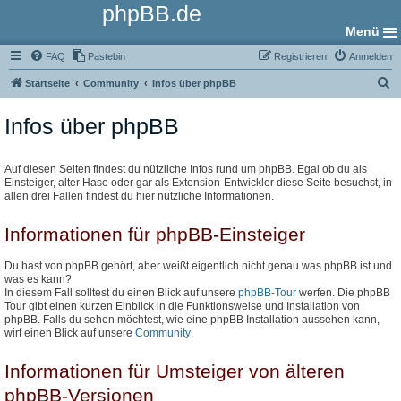
phpBB.de
Menü
FAQ
Pastebin
Registrieren
Anmelden
S
Startseite
Community
Infos über phpBB
u
Infos über phpBB
c
h
e
Auf diesen Seiten findest du nützliche Infos rund um phpBB. Egal ob du als
Einsteiger, alter Hase oder gar als Extension-Entwickler diese Seite besuchst, in
allen drei Fällen findest du hier nützliche Informationen.
Informationen für phpBB-Einsteiger
Du hast von phpBB gehört, aber weißt eigentlich nicht genau was phpBB ist und
was es kann?
In diesem Fall solltest du einen Blick auf unsere
phpBB-Tour
werfen. Die phpBB
Tour gibt einen kurzen Einblick in die Funktionsweise und Installation von
phpBB. Falls du sehen möchtest, wie eine phpBB Installation aussehen kann,
wirf einen Blick auf unsere
Community
.
Informationen für Umsteiger von älteren
phpBB-Versionen