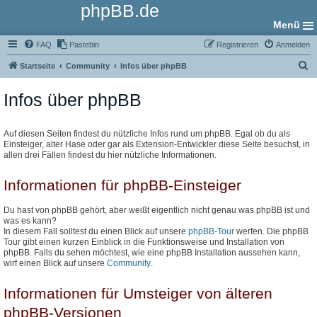
phpBB.de
Menü
FAQ
Pastebin
Registrieren
Anmelden
S
Startseite
Community
Infos über phpBB
u
Infos über phpBB
c
h
e
Auf diesen Seiten findest du nützliche Infos rund um phpBB. Egal ob du als
Einsteiger, alter Hase oder gar als Extension-Entwickler diese Seite besuchst, in
allen drei Fällen findest du hier nützliche Informationen.
Informationen für phpBB-Einsteiger
Du hast von phpBB gehört, aber weißt eigentlich nicht genau was phpBB ist und
was es kann?
In diesem Fall solltest du einen Blick auf unsere
phpBB-Tour
werfen. Die phpBB
Tour gibt einen kurzen Einblick in die Funktionsweise und Installation von
phpBB. Falls du sehen möchtest, wie eine phpBB Installation aussehen kann,
wirf einen Blick auf unsere
Community
.
Informationen für Umsteiger von älteren
phpBB-Versionen