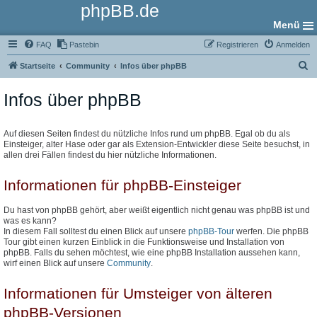
phpBB.de
Menü
FAQ
Pastebin
Registrieren
Anmelden
S
Startseite
Community
Infos über phpBB
u
Infos über phpBB
c
h
e
Auf diesen Seiten findest du nützliche Infos rund um phpBB. Egal ob du als
Einsteiger, alter Hase oder gar als Extension-Entwickler diese Seite besuchst, in
allen drei Fällen findest du hier nützliche Informationen.
Informationen für phpBB-Einsteiger
Du hast von phpBB gehört, aber weißt eigentlich nicht genau was phpBB ist und
was es kann?
In diesem Fall solltest du einen Blick auf unsere
phpBB-Tour
werfen. Die phpBB
Tour gibt einen kurzen Einblick in die Funktionsweise und Installation von
phpBB. Falls du sehen möchtest, wie eine phpBB Installation aussehen kann,
wirf einen Blick auf unsere
Community
.
Informationen für Umsteiger von älteren
phpBB-Versionen