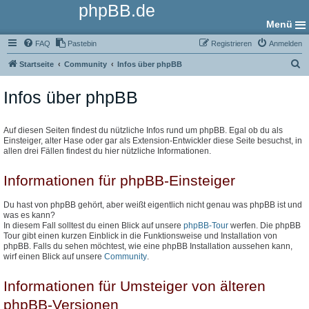
phpBB.de
Menü
FAQ
Pastebin
Registrieren
Anmelden
S
Startseite
Community
Infos über phpBB
u
Infos über phpBB
c
h
e
Auf diesen Seiten findest du nützliche Infos rund um phpBB. Egal ob du als
Einsteiger, alter Hase oder gar als Extension-Entwickler diese Seite besuchst, in
allen drei Fällen findest du hier nützliche Informationen.
Informationen für phpBB-Einsteiger
Du hast von phpBB gehört, aber weißt eigentlich nicht genau was phpBB ist und
was es kann?
In diesem Fall solltest du einen Blick auf unsere
phpBB-Tour
werfen. Die phpBB
Tour gibt einen kurzen Einblick in die Funktionsweise und Installation von
phpBB. Falls du sehen möchtest, wie eine phpBB Installation aussehen kann,
wirf einen Blick auf unsere
Community
.
Informationen für Umsteiger von älteren
phpBB-Versionen