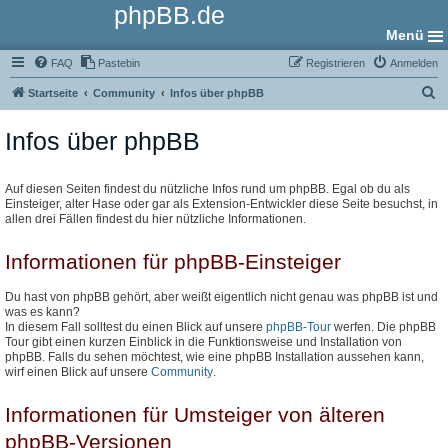
phpBB.de
Menü
FAQ
Pastebin
Registrieren
Anmelden
S
Startseite
Community
Infos über phpBB
u
Infos über phpBB
c
h
e
Auf diesen Seiten findest du nützliche Infos rund um phpBB. Egal ob du als
Einsteiger, alter Hase oder gar als Extension-Entwickler diese Seite besuchst, in
allen drei Fällen findest du hier nützliche Informationen.
Informationen für phpBB-Einsteiger
Du hast von phpBB gehört, aber weißt eigentlich nicht genau was phpBB ist und
was es kann?
In diesem Fall solltest du einen Blick auf unsere
phpBB-Tour
werfen. Die phpBB
Tour gibt einen kurzen Einblick in die Funktionsweise und Installation von
phpBB. Falls du sehen möchtest, wie eine phpBB Installation aussehen kann,
wirf einen Blick auf unsere
Community
.
Informationen für Umsteiger von älteren
phpBB-Versionen