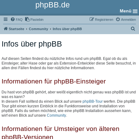
phpBB.de
Menü
FAQ
Pastebin
Registrieren
Anmelden
S
Startseite
Community
Infos über phpBB
u
Infos über phpBB
c
h
e
Auf diesen Seiten findest du nützliche Infos rund um phpBB. Egal ob du als
Einsteiger, alter Hase oder gar als Extension-Entwickler diese Seite besuchst, in
allen drei Fällen findest du hier nützliche Informationen.
Informationen für phpBB-Einsteiger
Du hast von phpBB gehört, aber weißt eigentlich nicht genau was phpBB ist und
was es kann?
In diesem Fall solltest du einen Blick auf unsere
phpBB-Tour
werfen. Die phpBB
Tour gibt einen kurzen Einblick in die Funktionsweise und Installation von
phpBB. Falls du sehen möchtest, wie eine phpBB Installation aussehen kann,
wirf einen Blick auf unsere
Community
.
Informationen für Umsteiger von älteren
phpBB-Versionen