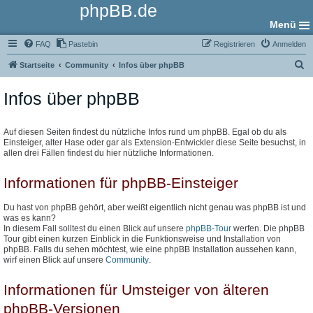
phpBB.de
Menü
FAQ
Pastebin
Registrieren
Anmelden
S
Startseite
Community
Infos über phpBB
u
Infos über phpBB
c
h
e
Auf diesen Seiten findest du nützliche Infos rund um phpBB. Egal ob du als
Einsteiger, alter Hase oder gar als Extension-Entwickler diese Seite besuchst, in
allen drei Fällen findest du hier nützliche Informationen.
Informationen für phpBB-Einsteiger
Du hast von phpBB gehört, aber weißt eigentlich nicht genau was phpBB ist und
was es kann?
In diesem Fall solltest du einen Blick auf unsere
phpBB-Tour
werfen. Die phpBB
Tour gibt einen kurzen Einblick in die Funktionsweise und Installation von
phpBB. Falls du sehen möchtest, wie eine phpBB Installation aussehen kann,
wirf einen Blick auf unsere
Community
.
Informationen für Umsteiger von älteren
phpBB-Versionen