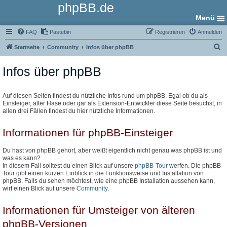
phpBB.de
Menü
FAQ
Pastebin
Registrieren
Anmelden
S
Startseite
Community
Infos über phpBB
u
Infos über phpBB
c
h
e
Auf diesen Seiten findest du nützliche Infos rund um phpBB. Egal ob du als
Einsteiger, alter Hase oder gar als Extension-Entwickler diese Seite besuchst, in
allen drei Fällen findest du hier nützliche Informationen.
Informationen für phpBB-Einsteiger
Du hast von phpBB gehört, aber weißt eigentlich nicht genau was phpBB ist und
was es kann?
In diesem Fall solltest du einen Blick auf unsere
phpBB-Tour
werfen. Die phpBB
Tour gibt einen kurzen Einblick in die Funktionsweise und Installation von
phpBB. Falls du sehen möchtest, wie eine phpBB Installation aussehen kann,
wirf einen Blick auf unsere
Community
.
Informationen für Umsteiger von älteren
phpBB-Versionen