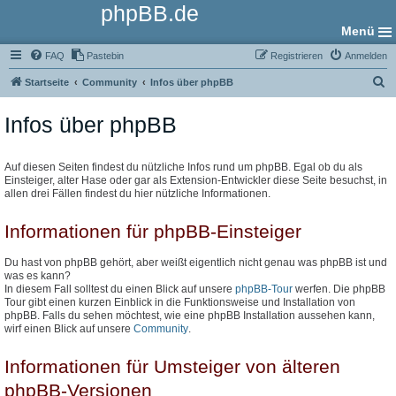
phpBB.de
Menü
FAQ
Pastebin
Registrieren
Anmelden
S
Startseite
Community
Infos über phpBB
u
Infos über phpBB
c
h
e
Auf diesen Seiten findest du nützliche Infos rund um phpBB. Egal ob du als
Einsteiger, alter Hase oder gar als Extension-Entwickler diese Seite besuchst, in
allen drei Fällen findest du hier nützliche Informationen.
Informationen für phpBB-Einsteiger
Du hast von phpBB gehört, aber weißt eigentlich nicht genau was phpBB ist und
was es kann?
In diesem Fall solltest du einen Blick auf unsere
phpBB-Tour
werfen. Die phpBB
Tour gibt einen kurzen Einblick in die Funktionsweise und Installation von
phpBB. Falls du sehen möchtest, wie eine phpBB Installation aussehen kann,
wirf einen Blick auf unsere
Community
.
Informationen für Umsteiger von älteren
phpBB-Versionen