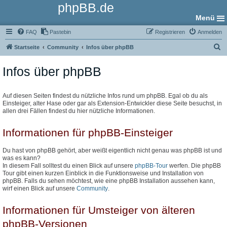
phpBB.de
Menü
FAQ
Pastebin
Registrieren
Anmelden
S
Startseite
Community
Infos über phpBB
u
Infos über phpBB
c
h
e
Auf diesen Seiten findest du nützliche Infos rund um phpBB. Egal ob du als
Einsteiger, alter Hase oder gar als Extension-Entwickler diese Seite besuchst, in
allen drei Fällen findest du hier nützliche Informationen.
Informationen für phpBB-Einsteiger
Du hast von phpBB gehört, aber weißt eigentlich nicht genau was phpBB ist und
was es kann?
In diesem Fall solltest du einen Blick auf unsere
phpBB-Tour
werfen. Die phpBB
Tour gibt einen kurzen Einblick in die Funktionsweise und Installation von
phpBB. Falls du sehen möchtest, wie eine phpBB Installation aussehen kann,
wirf einen Blick auf unsere
Community
.
Informationen für Umsteiger von älteren
phpBB-Versionen