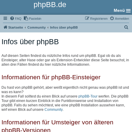
phpBB.de
Menü
FAQ
Pastebin
Registrieren
Anmelden
S
Startseite
Community
Infos über phpBB
u
Infos über phpBB
c
h
e
Auf diesen Seiten findest du nützliche Infos rund um phpBB. Egal ob du als
Einsteiger, alter Hase oder gar als Extension-Entwickler diese Seite besuchst, in
allen drei Fällen findest du hier nützliche Informationen.
Informationen für phpBB-Einsteiger
Du hast von phpBB gehört, aber weißt eigentlich nicht genau was phpBB ist und
was es kann?
In diesem Fall solltest du einen Blick auf unsere
phpBB-Tour
werfen. Die phpBB
Tour gibt einen kurzen Einblick in die Funktionsweise und Installation von
phpBB. Falls du sehen möchtest, wie eine phpBB Installation aussehen kann,
wirf einen Blick auf unsere
Community
.
Informationen für Umsteiger von älteren
phpBB-Versionen