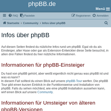
phpBB.de
Menü
FAQ
Pastebin
Registrieren
Anmelden
S
Startseite
Community
Infos über phpBB
u
Infos über phpBB
c
h
e
Auf diesen Seiten findest du nützliche Infos rund um phpBB. Egal ob du als
Einsteiger, alter Hase oder gar als Extension-Entwickler diese Seite besuchst, in
allen drei Fällen findest du hier nützliche Informationen.
Informationen für phpBB-Einsteiger
Du hast von phpBB gehört, aber weißt eigentlich nicht genau was phpBB ist und
was es kann?
In diesem Fall solltest du einen Blick auf unsere
phpBB-Tour
werfen. Die phpBB
Tour gibt einen kurzen Einblick in die Funktionsweise und Installation von
phpBB. Falls du sehen möchtest, wie eine phpBB Installation aussehen kann,
wirf einen Blick auf unsere
Community
.
Informationen für Umsteiger von älteren
phpBB-Versionen