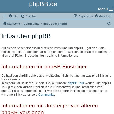
phpBB.de
Menü
FAQ
Pastebin
Registrieren
Anmelden
S
Startseite
Community
Infos über phpBB
u
Infos über phpBB
c
h
e
Auf diesen Seiten findest du nützliche Infos rund um phpBB. Egal ob du als
Einsteiger, alter Hase oder gar als Extension-Entwickler diese Seite besuchst, in
allen drei Fällen findest du hier nützliche Informationen.
Informationen für phpBB-Einsteiger
Du hast von phpBB gehört, aber weißt eigentlich nicht genau was phpBB ist und
was es kann?
In diesem Fall solltest du einen Blick auf unsere
phpBB-Tour
werfen. Die phpBB
Tour gibt einen kurzen Einblick in die Funktionsweise und Installation von
phpBB. Falls du sehen möchtest, wie eine phpBB Installation aussehen kann,
wirf einen Blick auf unsere
Community
.
Informationen für Umsteiger von älteren
phpBB-Versionen