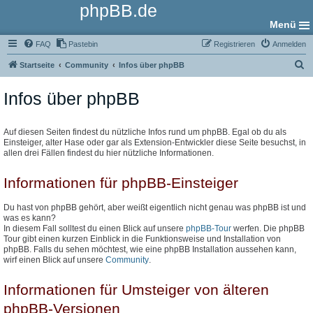
phpBB.de
Menü
FAQ
Pastebin
Registrieren
Anmelden
S
Startseite
Community
Infos über phpBB
u
Infos über phpBB
c
h
e
Auf diesen Seiten findest du nützliche Infos rund um phpBB. Egal ob du als
Einsteiger, alter Hase oder gar als Extension-Entwickler diese Seite besuchst, in
allen drei Fällen findest du hier nützliche Informationen.
Informationen für phpBB-Einsteiger
Du hast von phpBB gehört, aber weißt eigentlich nicht genau was phpBB ist und
was es kann?
In diesem Fall solltest du einen Blick auf unsere
phpBB-Tour
werfen. Die phpBB
Tour gibt einen kurzen Einblick in die Funktionsweise und Installation von
phpBB. Falls du sehen möchtest, wie eine phpBB Installation aussehen kann,
wirf einen Blick auf unsere
Community
.
Informationen für Umsteiger von älteren
phpBB-Versionen