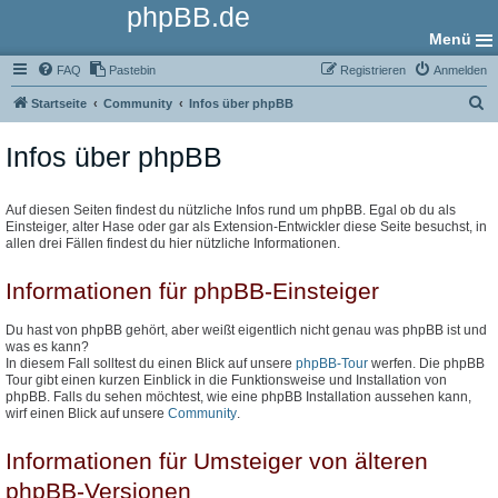
phpBB.de
Menü
FAQ
Pastebin
Registrieren
Anmelden
S
Startseite
Community
Infos über phpBB
u
Infos über phpBB
c
h
e
Auf diesen Seiten findest du nützliche Infos rund um phpBB. Egal ob du als
Einsteiger, alter Hase oder gar als Extension-Entwickler diese Seite besuchst, in
allen drei Fällen findest du hier nützliche Informationen.
Informationen für phpBB-Einsteiger
Du hast von phpBB gehört, aber weißt eigentlich nicht genau was phpBB ist und
was es kann?
In diesem Fall solltest du einen Blick auf unsere
phpBB-Tour
werfen. Die phpBB
Tour gibt einen kurzen Einblick in die Funktionsweise und Installation von
phpBB. Falls du sehen möchtest, wie eine phpBB Installation aussehen kann,
wirf einen Blick auf unsere
Community
.
Informationen für Umsteiger von älteren
phpBB-Versionen