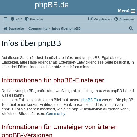
phpBB.de
Menü
FAQ
Pastebin
Registrieren
Anmelden
S
Startseite
Community
Infos über phpBB
u
Infos über phpBB
c
h
e
Auf diesen Seiten findest du nützliche Infos rund um phpBB. Egal ob du als
Einsteiger, alter Hase oder gar als Extension-Entwickler diese Seite besuchst, in
allen drei Fällen findest du hier nützliche Informationen.
Informationen für phpBB-Einsteiger
Du hast von phpBB gehört, aber weißt eigentlich nicht genau was phpBB ist und
was es kann?
In diesem Fall solltest du einen Blick auf unsere
phpBB-Tour
werfen. Die phpBB
Tour gibt einen kurzen Einblick in die Funktionsweise und Installation von
phpBB. Falls du sehen möchtest, wie eine phpBB Installation aussehen kann,
wirf einen Blick auf unsere
Community
.
Informationen für Umsteiger von älteren
phpBB-Versionen