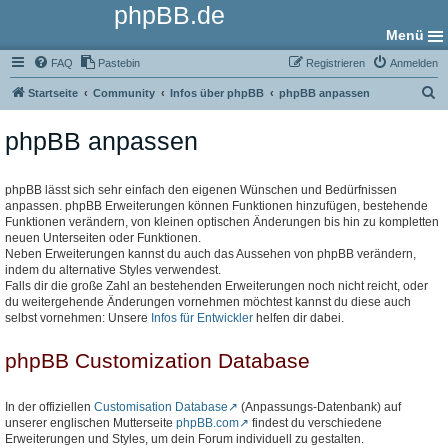
phpBB.de
Menü
FAQ
Pastebin
Registrieren
Anmelden
S
Startseite
Community
Infos über phpBB
phpBB anpassen
u
phpBB anpassen
c
h
e
phpBB lässt sich sehr einfach den eigenen Wünschen und Bedürfnissen
anpassen. phpBB Erweiterungen können Funktionen hinzufügen, bestehende
Funktionen verändern, von kleinen optischen Änderungen bis hin zu kompletten
neuen Unterseiten oder Funktionen.
Neben Erweiterungen kannst du auch das Aussehen von phpBB verändern,
indem du alternative Styles verwendest.
Falls dir die große Zahl an bestehenden Erweiterungen noch nicht reicht, oder
du weitergehende Änderungen vornehmen möchtest kannst du diese auch
selbst vornehmen: Unsere
Infos für Entwickler
helfen dir dabei.
phpBB Customization Database
In der offiziellen
Customisation Database
(Anpassungs-Datenbank) auf
unserer englischen Mutterseite
phpBB.com
findest du verschiedene
Erweiterungen und Styles, um dein Forum individuell zu gestalten.