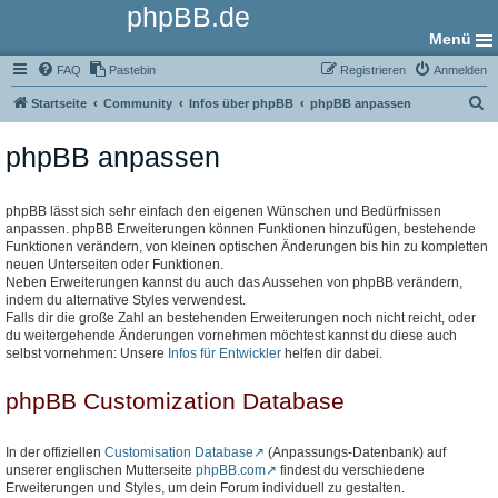
phpBB.de
Menü
FAQ
Pastebin
Registrieren
Anmelden
S
Startseite
Community
Infos über phpBB
phpBB anpassen
u
phpBB anpassen
c
h
e
phpBB lässt sich sehr einfach den eigenen Wünschen und Bedürfnissen
anpassen. phpBB Erweiterungen können Funktionen hinzufügen, bestehende
Funktionen verändern, von kleinen optischen Änderungen bis hin zu kompletten
neuen Unterseiten oder Funktionen.
Neben Erweiterungen kannst du auch das Aussehen von phpBB verändern,
indem du alternative Styles verwendest.
Falls dir die große Zahl an bestehenden Erweiterungen noch nicht reicht, oder
du weitergehende Änderungen vornehmen möchtest kannst du diese auch
selbst vornehmen: Unsere
Infos für Entwickler
helfen dir dabei.
phpBB Customization Database
In der offiziellen
Customisation Database
(Anpassungs-Datenbank) auf
unserer englischen Mutterseite
phpBB.com
findest du verschiedene
Erweiterungen und Styles, um dein Forum individuell zu gestalten.