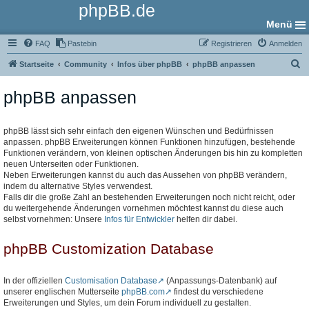
phpBB.de
Menü
FAQ
Pastebin
Registrieren
Anmelden
S
Startseite
Community
Infos über phpBB
phpBB anpassen
u
phpBB anpassen
c
h
e
phpBB lässt sich sehr einfach den eigenen Wünschen und Bedürfnissen
anpassen. phpBB Erweiterungen können Funktionen hinzufügen, bestehende
Funktionen verändern, von kleinen optischen Änderungen bis hin zu kompletten
neuen Unterseiten oder Funktionen.
Neben Erweiterungen kannst du auch das Aussehen von phpBB verändern,
indem du alternative Styles verwendest.
Falls dir die große Zahl an bestehenden Erweiterungen noch nicht reicht, oder
du weitergehende Änderungen vornehmen möchtest kannst du diese auch
selbst vornehmen: Unsere
Infos für Entwickler
helfen dir dabei.
phpBB Customization Database
In der offiziellen
Customisation Database
(Anpassungs-Datenbank) auf
unserer englischen Mutterseite
phpBB.com
findest du verschiedene
Erweiterungen und Styles, um dein Forum individuell zu gestalten.