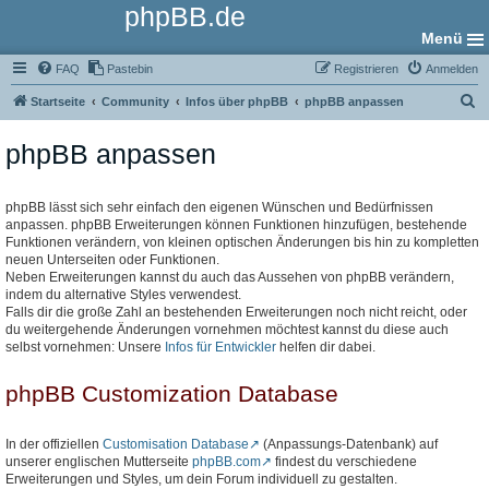
phpBB.de
Menü
FAQ
Pastebin
Registrieren
Anmelden
S
Startseite
Community
Infos über phpBB
phpBB anpassen
u
phpBB anpassen
c
h
e
phpBB lässt sich sehr einfach den eigenen Wünschen und Bedürfnissen
anpassen. phpBB Erweiterungen können Funktionen hinzufügen, bestehende
Funktionen verändern, von kleinen optischen Änderungen bis hin zu kompletten
neuen Unterseiten oder Funktionen.
Neben Erweiterungen kannst du auch das Aussehen von phpBB verändern,
indem du alternative Styles verwendest.
Falls dir die große Zahl an bestehenden Erweiterungen noch nicht reicht, oder
du weitergehende Änderungen vornehmen möchtest kannst du diese auch
selbst vornehmen: Unsere
Infos für Entwickler
helfen dir dabei.
phpBB Customization Database
In der offiziellen
Customisation Database
(Anpassungs-Datenbank) auf
unserer englischen Mutterseite
phpBB.com
findest du verschiedene
Erweiterungen und Styles, um dein Forum individuell zu gestalten.