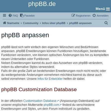
phpBB.de
Menü
FAQ
Pastebin
Registrieren
Anmelden
S
Startseite
Community
Infos über phpBB
phpBB anpassen
u
phpBB anpassen
c
h
e
phpBB lässt sich sehr einfach den eigenen Wünschen und Bedürfnissen
anpassen. phpBB Erweiterungen können Funktionen hinzufügen, bestehende
Funktionen verändern, von kleinen optischen Änderungen bis hin zu kompletten
neuen Unterseiten oder Funktionen.
Neben Erweiterungen kannst du auch das Aussehen von phpBB verändern,
indem du alternative Styles verwendest.
Falls dir die große Zahl an bestehenden Erweiterungen noch nicht reicht, oder
du weitergehende Änderungen vornehmen möchtest kannst du diese auch
selbst vornehmen: Unsere
Infos für Entwickler
helfen dir dabei.
phpBB Customization Database
In der offiziellen
Customisation Database
(Anpassungs-Datenbank) auf
unserer englischen Mutterseite
phpBB.com
findest du verschiedene
Erweiterungen und Styles, um dein Forum individuell zu gestalten.