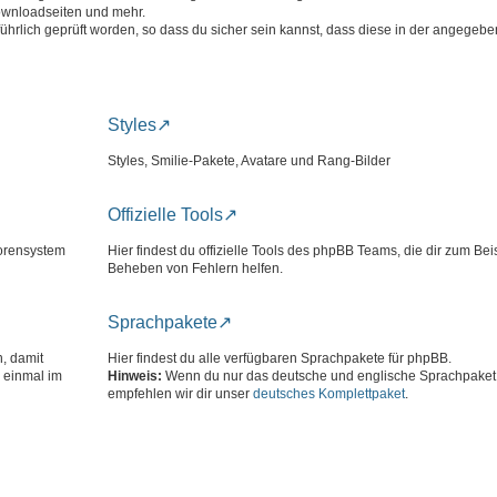
ownloadseiten und mehr.
führlich geprüft worden, so dass du sicher sein kannst, dass diese in der angege
Styles
Styles, Smilie-Pakete, Avatare und Rang-Bilder
Offizielle Tools
Forensystem
Hier findest du offizielle Tools des phpBB Teams, die dir zum Bei
Beheben von Fehlern helfen.
Sprachpakete
n, damit
Hier findest du alle verfügbaren Sprachpakete für phpBB.
 einmal im
Hinweis:
Wenn du nur das deutsche und englische Sprachpaket 
empfehlen wir dir unser
deutsches Komplettpaket
.