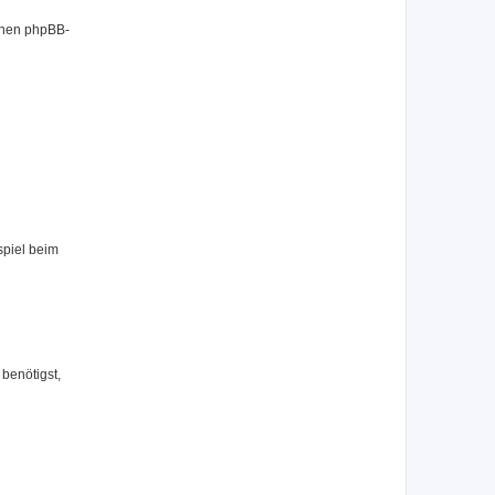
benen phpBB-
spiel beim
benötigst,