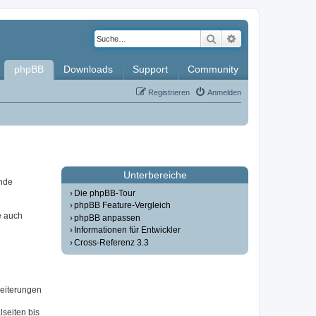
Suche
Erweiterte Such
phpBB
Downloads
Support
Community
Registrieren
Anmelden
Unterbereiche
ende
Die phpBB-Tour
phpBB Feature-Vergleich
e auch
phpBB anpassen
Informationen für Entwickler
Cross-Referenz 3.3
weiterungen
seiten bis