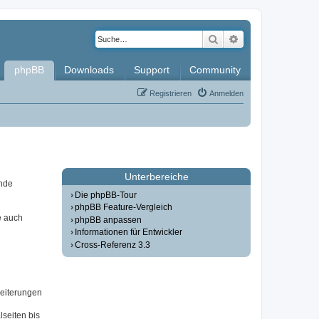
Suche
Erweiterte Such
phpBB
Downloads
Support
Community
Registrieren
Anmelden
Unterbereiche
ende
Die phpBB-Tour
phpBB Feature-Vergleich
e auch
phpBB anpassen
Informationen für Entwickler
Cross-Referenz 3.3
weiterungen
seiten bis