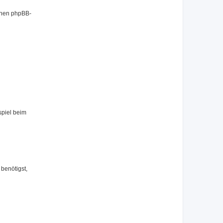
benen phpBB-
spiel beim
benötigst,