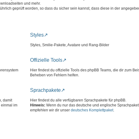
ownloadseiten und mehr.
führlich geprüft worden, so dass du sicher sein kannst, dass diese in der angege
Styles
Styles, Smilie-Pakete, Avatare und Rang-Bilder
Offizielle Tools
Forensystem
Hier findest du offizielle Tools des phpBB Teams, die dir zum Bei
Beheben von Fehlern helfen.
Sprachpakete
n, damit
Hier findest du alle verfügbaren Sprachpakete für phpBB.
 einmal im
Hinweis:
Wenn du nur das deutsche und englische Sprachpaket 
empfehlen wir dir unser
deutsches Komplettpaket
.