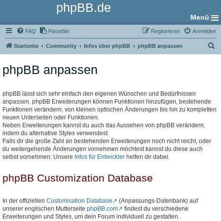
phpBB.de
Menü
FAQ
Pastebin
Registrieren
Anmelden
S
Startseite
Community
Infos über phpBB
phpBB anpassen
u
phpBB anpassen
c
h
e
phpBB lässt sich sehr einfach den eigenen Wünschen und Bedürfnissen
anpassen. phpBB Erweiterungen können Funktionen hinzufügen, bestehende
Funktionen verändern, von kleinen optischen Änderungen bis hin zu kompletten
neuen Unterseiten oder Funktionen.
Neben Erweiterungen kannst du auch das Aussehen von phpBB verändern,
indem du alternative Styles verwendest.
Falls dir die große Zahl an bestehenden Erweiterungen noch nicht reicht, oder
du weitergehende Änderungen vornehmen möchtest kannst du diese auch
selbst vornehmen: Unsere
Infos für Entwickler
helfen dir dabei.
phpBB Customization Database
In der offiziellen
Customisation Database
(Anpassungs-Datenbank) auf
unserer englischen Mutterseite
phpBB.com
findest du verschiedene
Erweiterungen und Styles, um dein Forum individuell zu gestalten.