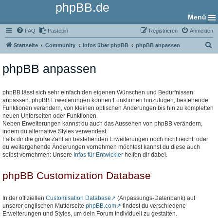
phpBB.de
Menü
FAQ
Pastebin
Registrieren
Anmelden
S
Startseite
Community
Infos über phpBB
phpBB anpassen
u
phpBB anpassen
c
h
e
phpBB lässt sich sehr einfach den eigenen Wünschen und Bedürfnissen
anpassen. phpBB Erweiterungen können Funktionen hinzufügen, bestehende
Funktionen verändern, von kleinen optischen Änderungen bis hin zu kompletten
neuen Unterseiten oder Funktionen.
Neben Erweiterungen kannst du auch das Aussehen von phpBB verändern,
indem du alternative Styles verwendest.
Falls dir die große Zahl an bestehenden Erweiterungen noch nicht reicht, oder
du weitergehende Änderungen vornehmen möchtest kannst du diese auch
selbst vornehmen: Unsere
Infos für Entwickler
helfen dir dabei.
phpBB Customization Database
In der offiziellen
Customisation Database
(Anpassungs-Datenbank) auf
unserer englischen Mutterseite
phpBB.com
findest du verschiedene
Erweiterungen und Styles, um dein Forum individuell zu gestalten.