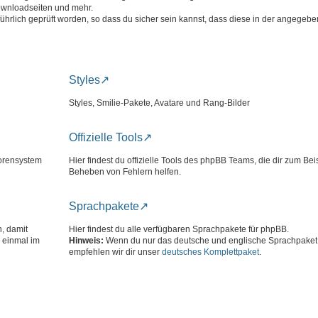
ownloadseiten und mehr.
führlich geprüft worden, so dass du sicher sein kannst, dass diese in der angege
Styles
Styles, Smilie-Pakete, Avatare und Rang-Bilder
Offizielle Tools
Forensystem
Hier findest du offizielle Tools des phpBB Teams, die dir zum Bei
Beheben von Fehlern helfen.
Sprachpakete
n, damit
Hier findest du alle verfügbaren Sprachpakete für phpBB.
 einmal im
Hinweis:
Wenn du nur das deutsche und englische Sprachpaket 
empfehlen wir dir unser
deutsches Komplettpaket
.