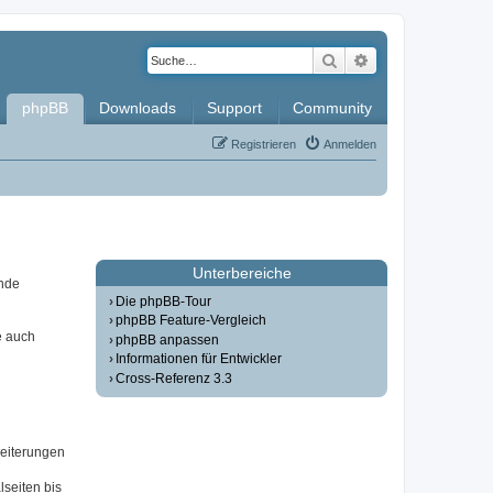
Suche
Erweiterte Such
phpBB
Downloads
Support
Community
Registrieren
Anmelden
Unterbereiche
ende
Die phpBB-Tour
phpBB Feature-Vergleich
e auch
phpBB anpassen
Informationen für Entwickler
Cross-Referenz 3.3
weiterungen
seiten bis