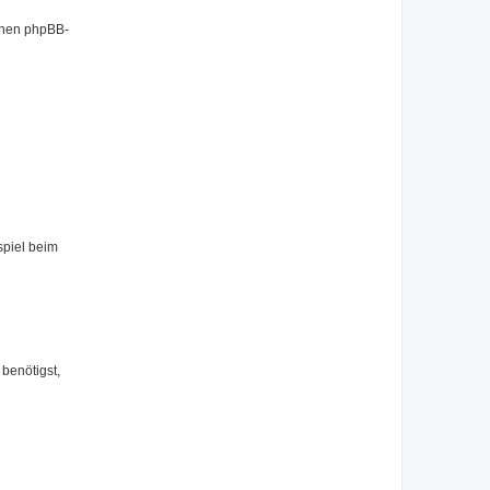
benen phpBB-
spiel beim
benötigst,